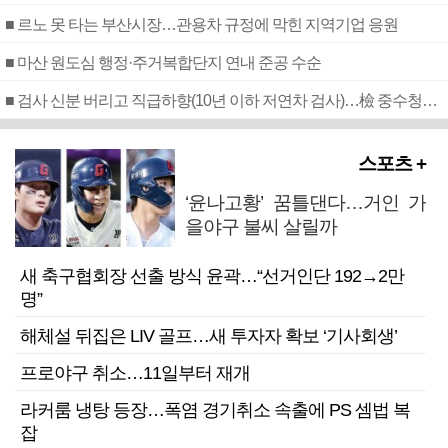
■ 르노 못 타는 부산시장…관용차 규정에 막힌 지역기업 응원
■ 마산 원도심 행정·주거복합단지 연내 준공 수순
■ 검사 신분 버리고 직급하향(10년 이하 저연차 검사)…檢 중수청행 기피
스포츠 +
‘윤나고황’ 꿈틀댄다…거인 가
을야구 불씨 살릴까
새 축구협회장 선출 방식 윤곽…“선거인단 192→2만
명”
해체설 뒤집은 LIV 골프…새 투자자 확보 ‘기사회생’
프로야구 취소…11일부터 재개
라커룸 냉탕 등장…폭염 경기취소 속출에 PS 셈법 복
잡