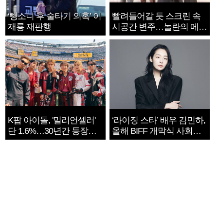
‘뺑소니 후 술타기 의혹’ 이
빨려들어갈 듯 스크린 속
재룡 재판행
시공간 변주…놀란의 메시
지는 ‘전쟁 속죄’
K팝 아이돌, '밀리언셀러'
‘라이징 스타’ 배우 김민하,
단 1.6%…30년간 등장
올해 BIFF 개막식 사회자
1182개팀 전수조사
확정