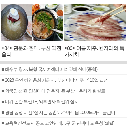
<84> 관문과 환대, 부산 역전
<83> 여름 제주, 벤자리와 독
음식
가시치
■ 해수부 청사, 북항 국제여객터미널 옆에 선다(종합)
■ 2028 유엔 해양총회 개최지, ‘부산이냐 제주냐’ 10일 결정
■ 외국인 선원 ‘인신매매 경유지’ 된 부산…우려가 현실로
■ 비위 논란 부산TP, 외부인사 혁신위 설치
■ 경남 농정 비전 ‘잘 사는 농촌’…스마트팜 1000㏊까지 늘린다
■ 교육혁신선도지 공모 코앞인데…구·군 난색에 교육청 ‘쩔쩔’