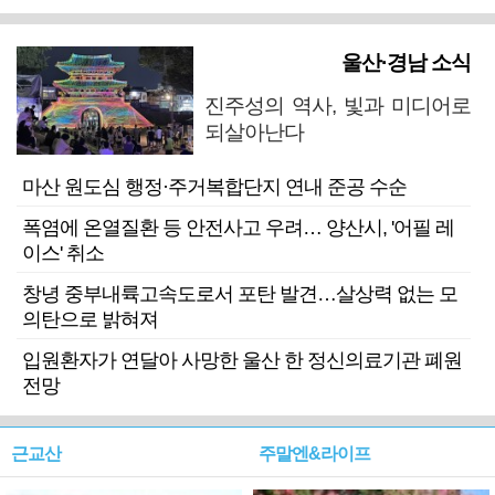
울산·경남 소식
진주성의 역사, 빛과 미디어로
되살아난다
마산 원도심 행정·주거복합단지 연내 준공 수순
폭염에 온열질환 등 안전사고 우려… 양산시, '어필 레
이스' 취소
창녕 중부내륙고속도로서 포탄 발견…살상력 없는 모
의탄으로 밝혀져
입원환자가 연달아 사망한 울산 한 정신의료기관 폐원
전망
근교산
주말엔&라이프