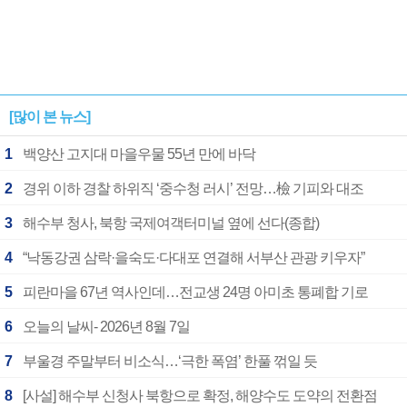
[많이 본 뉴스]
1
백양산 고지대 마을우물 55년 만에 바닥
2
경위 이하 경찰 하위직 ‘중수청 러시’ 전망…檢 기피와 대조
3
해수부 청사, 북항 국제여객터미널 옆에 선다(종합)
4
“낙동강권 삼락·을숙도·다대포 연결해 서부산 관광 키우자”
5
피란마을 67년 역사인데…전교생 24명 아미초 통폐합 기로
6
오늘의 날씨- 2026년 8월 7일
7
부울경 주말부터 비소식…‘극한 폭염’ 한풀 꺾일 듯
8
[사설] 해수부 신청사 북항으로 확정, 해양수도 도약의 전환점