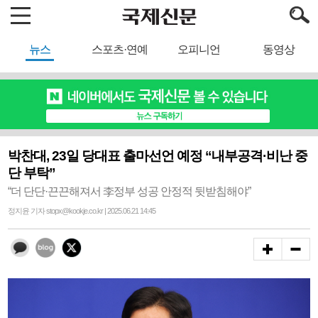
뉴스
스포츠·연예
오피니언
동영상
박찬대, 23일 당대표 출마선언 예정 “내부공격·비난 중
단 부탁”
“더 단단·끈끈해져서 李정부 성공 안정적 뒷받침해야”
정지윤 기자 stopx@kookje.co.kr | 2025.06.21 14:45