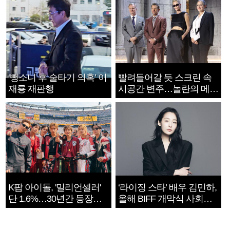
‘뺑소니 후 술타기 의혹’ 이
빨려들어갈 듯 스크린 속
재룡 재판행
시공간 변주…놀란의 메시
지는 ‘전쟁 속죄’
K팝 아이돌, '밀리언셀러'
‘라이징 스타’ 배우 김민하,
단 1.6%…30년간 등장
올해 BIFF 개막식 사회자
1182개팀 전수조사
확정