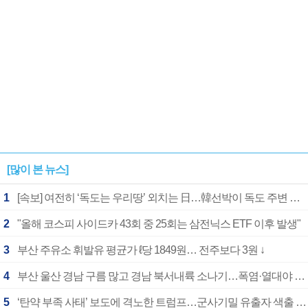
[많이 본 뉴스]
1
[속보] 여전히 ‘독도는 우리땅’ 외치는 日…韓선박이 독도 주변 해양조사 활동하자 반발
2
"올해 코스피 사이드카 43회 중 25회는 삼전닉스 ETF 이후 발생"
3
부산 주유소 휘발유 평균가 ℓ당 1849원… 전주보다 3원 ↓
4
부산 울산 경남 구름 많고 경남 북서내륙 소나기…폭염·열대야 계속
5
‘탄약 부족 사태’ 보도에 격노한 트럼프…군사기밀 유출자 색출 지시