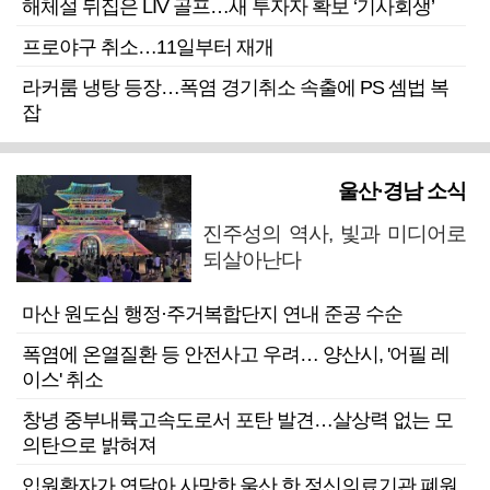
해체설 뒤집은 LIV 골프…새 투자자 확보 ‘기사회생’
프로야구 취소…11일부터 재개
라커룸 냉탕 등장…폭염 경기취소 속출에 PS 셈법 복
잡
울산·경남 소식
진주성의 역사, 빛과 미디어로
되살아난다
마산 원도심 행정·주거복합단지 연내 준공 수순
폭염에 온열질환 등 안전사고 우려… 양산시, '어필 레
이스' 취소
창녕 중부내륙고속도로서 포탄 발견…살상력 없는 모
의탄으로 밝혀져
입원환자가 연달아 사망한 울산 한 정신의료기관 폐원