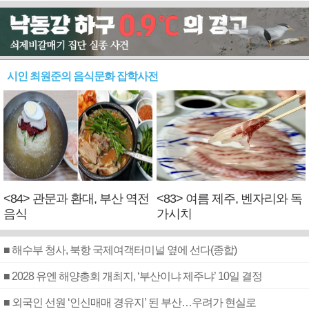
시인 최원준의 음식문화 잡학사전
<84> 관문과 환대, 부산 역전
<83> 여름 제주, 벤자리와 독
음식
가시치
■ 해수부 청사, 북항 국제여객터미널 옆에 선다(종합)
■ 2028 유엔 해양총회 개최지, ‘부산이냐 제주냐’ 10일 결정
■ 외국인 선원 ‘인신매매 경유지’ 된 부산…우려가 현실로