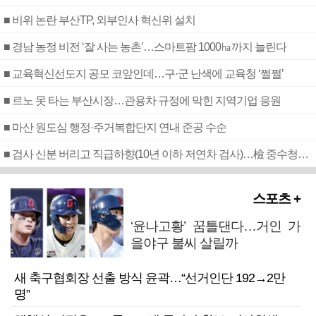
■ 비위 논란 부산TP, 외부인사 혁신위 설치
■ 경남 농정 비전 ‘잘 사는 농촌’…스마트팜 1000㏊까지 늘린다
■ 교육혁신선도지 공모 코앞인데…구·군 난색에 교육청 ‘쩔쩔’
■ 르노 못 타는 부산시장…관용차 규정에 막힌 지역기업 응원
■ 마산 원도심 행정·주거복합단지 연내 준공 수순
■ 검사 신분 버리고 직급하향(10년 이하 저연차 검사)…檢 중수청행 기피
스포츠 +
‘윤나고황’ 꿈틀댄다…거인 가
을야구 불씨 살릴까
새 축구협회장 선출 방식 윤곽…“선거인단 192→2만
명”