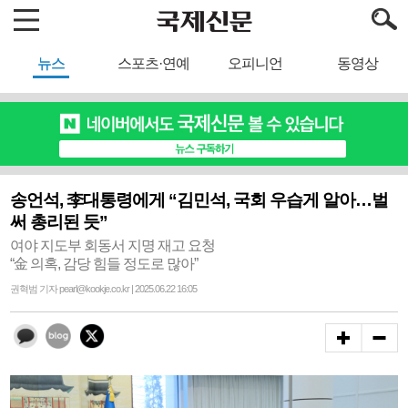
뉴스
스포츠·연예
오피니언
동영상
송언석, 李대통령에게 “김민석, 국회 우습게 알아…벌
써 총리된 듯”
여야 지도부 회동서 지명 재고 요청
“金 의혹, 감당 힘들 정도로 많아”
권혁범 기자 pearl@kookje.co.kr | 2025.06.22 16:05