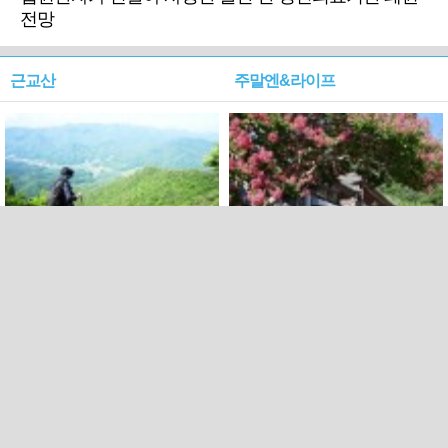
전망
근교산
주말엔&라이프
근교산&그너머…상주·문경
폭염보다 더 뜨거워라…100
청화산~시루봉
일을 붉게 불태울 ‘선비정신’
피었네
PC버전
엑스
페이스북
Copyright ⓒ 2015 All rights reserved by 국제신문