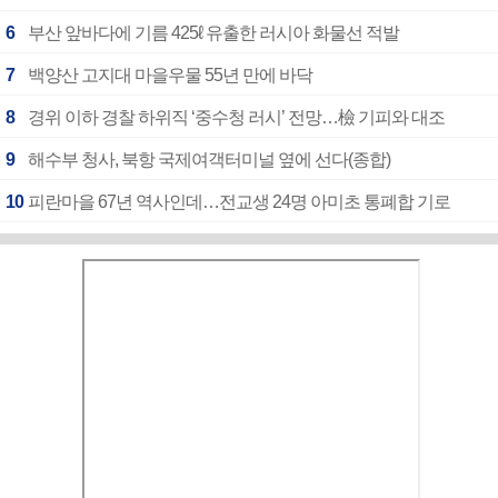
6
부산 앞바다에 기름 425ℓ 유출한 러시아 화물선 적발
7
백양산 고지대 마을우물 55년 만에 바닥
8
경위 이하 경찰 하위직 ‘중수청 러시’ 전망…檢 기피와 대조
9
해수부 청사, 북항 국제여객터미널 옆에 선다(종합)
10
피란마을 67년 역사인데…전교생 24명 아미초 통폐합 기로