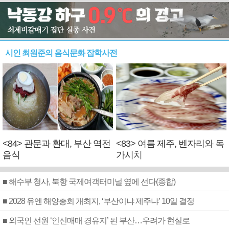
시인 최원준의 음식문화 잡학사전
<84> 관문과 환대, 부산 역전
<83> 여름 제주, 벤자리와 독
음식
가시치
■ 해수부 청사, 북항 국제여객터미널 옆에 선다(종합)
■ 2028 유엔 해양총회 개최지, ‘부산이냐 제주냐’ 10일 결정
■ 외국인 선원 ‘인신매매 경유지’ 된 부산…우려가 현실로