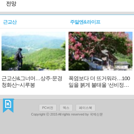
전망
근교산
주말엔&라이프
근교산&그너머…상주·문경
폭염보다 더 뜨거워라…100
청화산~시루봉
일을 붉게 불태울 ‘선비정신’
피었네
PC버전
엑스
페이스북
Copyright ⓒ 2015 All rights reserved by 국제신문