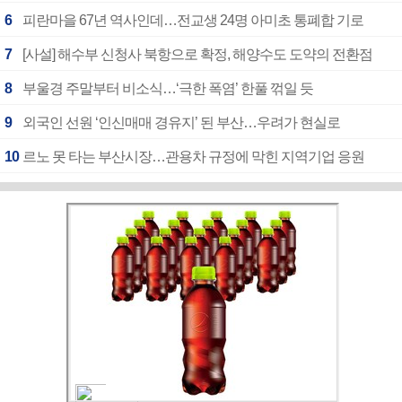
6
피란마을 67년 역사인데…전교생 24명 아미초 통폐합 기로
7
[사설] 해수부 신청사 북항으로 확정, 해양수도 도약의 전환점
8
부울경 주말부터 비소식…‘극한 폭염’ 한풀 꺾일 듯
9
외국인 선원 ‘인신매매 경유지’ 된 부산…우려가 현실로
10
르노 못 타는 부산시장…관용차 규정에 막힌 지역기업 응원