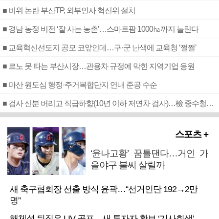
■ 비위 논란 부산TP, 외부인사 혁신위 설치
■ 경남 농정 비전 ‘잘 사는 농촌’…스마트팜 1000㏊까지 늘린다
■ 교육혁신선도지 공모 코앞인데…구·군 난색에 교육청 ‘쩔쩔’
■ 르노 못 타는 부산시장…관용차 규정에 막힌 지역기업 응원
■ 마산 원도심 행정·주거복합단지 연내 준공 수순
■ 검사 신분 버리고 직급하향(10년 이하 저연차 검사)…檢 중수청행 기피
스포츠 +
‘윤나고황’ 꿈틀댄다…거인 가
을야구 불씨 살릴까
새 축구협회장 선출 방식 윤곽…“선거인단 192→2만
명”
해체설 뒤집은 LIV 골프…새 투자자 확보 ‘기사회생’