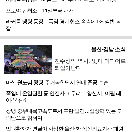
프로야구 취소…11일부터 재개
라커룸 냉탕 등장…폭염 경기취소 속출에 PS 셈법 복
잡
울산·경남 소식
진주성의 역사, 빛과 미디어로
되살아난다
마산 원도심 행정·주거복합단지 연내 준공 수순
폭염에 온열질환 등 안전사고 우려… 양산시, '어필 레
이스' 취소
창녕 중부내륙고속도로서 포탄 발견…살상력 없는 모
의탄으로 밝혀져
입원환자가 연달아 사망한 울산 한 정신의료기관 폐원