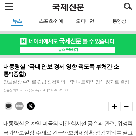
뉴스
스포츠·연예
오피니언
동영상
대통령실 “국내 안보·경제 영향 적도록 부처간 소
통”(종합)
안보실장 주재로 긴급 점검회의…李, 나토회의 참석 않기로 결정
정유선 기자 freesun@kookje.co.kr | 2025.06.22 19:09
대통령실은 22일 미국의 이란 핵시설 공습과 관련, 위성락
국가안보실장 주재로 긴급안보경제상황 점검회의를 열고