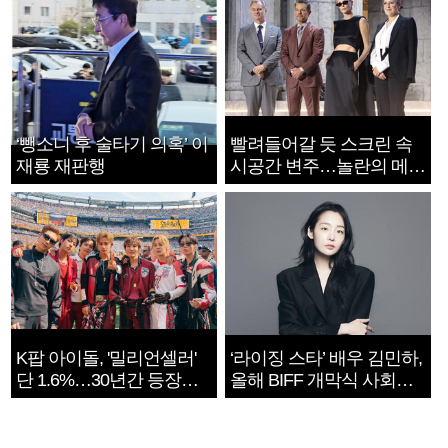
‘뺑소니 후 술타기 의혹’ 이
빨려들어갈 듯 스크린 속
재룡 재판행
시공간 변주…놀란의 메시
지는 ‘전쟁 속죄’
K팝 아이돌, '밀리언셀러'
‘라이징 스타’ 배우 김민하,
단 1.6%…30년간 등장
올해 BIFF 개막식 사회자
1182개팀 전수조사
확정