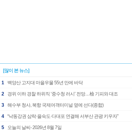
[많이 본 뉴스]
1
백양산 고지대 마을우물 55년 만에 바닥
2
경위 이하 경찰 하위직 ‘중수청 러시’ 전망…檢 기피와 대조
3
해수부 청사, 북항 국제여객터미널 옆에 선다(종합)
4
“낙동강권 삼락·을숙도·다대포 연결해 서부산 관광 키우자”
5
오늘의 날씨- 2026년 8월 7일