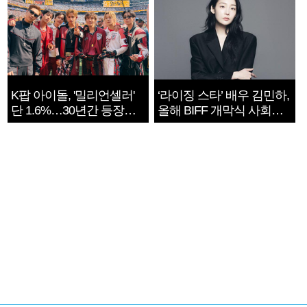
K팝 아이돌, '밀리언셀러'
‘라이징 스타’ 배우 김민하,
단 1.6%…30년간 등장
올해 BIFF 개막식 사회자
1182개팀 전수조사
확정