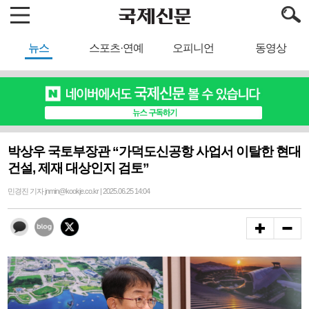
뉴스
스포츠·연예
오피니언
동영상
박상우 국토부장관 “가덕도신공항 사업서 이탈한 현대
건설, 제재 대상인지 검토”
민경진 기자 jnmin@kookje.co.kr | 2025.06.25 14:04