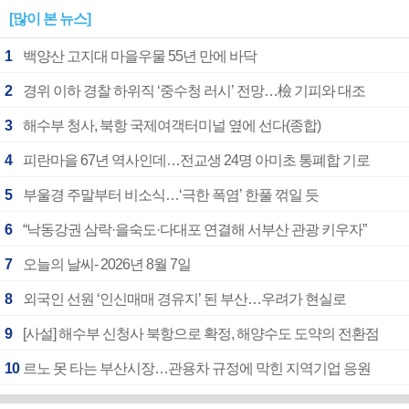
[많이 본 뉴스]
1
백양산 고지대 마을우물 55년 만에 바닥
2
경위 이하 경찰 하위직 ‘중수청 러시’ 전망…檢 기피와 대조
3
해수부 청사, 북항 국제여객터미널 옆에 선다(종합)
4
피란마을 67년 역사인데…전교생 24명 아미초 통폐합 기로
5
부울경 주말부터 비소식…‘극한 폭염’ 한풀 꺾일 듯
6
“낙동강권 삼락·을숙도·다대포 연결해 서부산 관광 키우자”
7
오늘의 날씨- 2026년 8월 7일
8
외국인 선원 ‘인신매매 경유지’ 된 부산…우려가 현실로
9
[사설] 해수부 신청사 북항으로 확정, 해양수도 도약의 전환점
10
르노 못 타는 부산시장…관용차 규정에 막힌 지역기업 응원