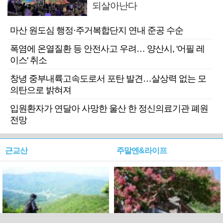
되살아난다
마산 원도심 행정·주거복합단지 연내 준공 수순
폭염에 온열질환 등 안전사고 우려… 양산시, '어필 레
이스' 취소
창녕 중부내륙고속도로서 포탄 발견…살상력 없는 모
의탄으로 밝혀져
입원환자가 연달아 사망한 울산 한 정신의료기관 폐원
전망
근교산
주말엔&라이프