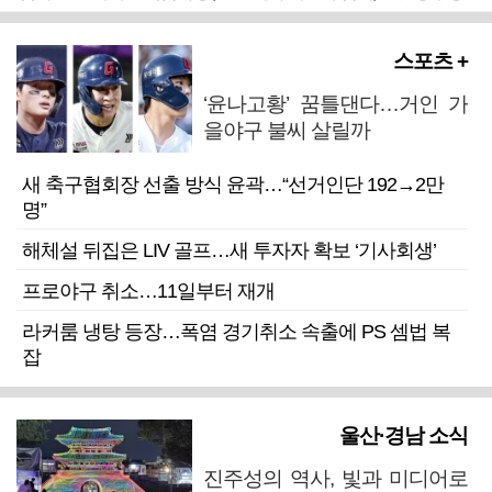
스포츠 +
‘윤나고황’ 꿈틀댄다…거인 가
을야구 불씨 살릴까
새 축구협회장 선출 방식 윤곽…“선거인단 192→2만
명”
해체설 뒤집은 LIV 골프…새 투자자 확보 ‘기사회생’
프로야구 취소…11일부터 재개
라커룸 냉탕 등장…폭염 경기취소 속출에 PS 셈법 복
잡
울산·경남 소식
진주성의 역사, 빛과 미디어로