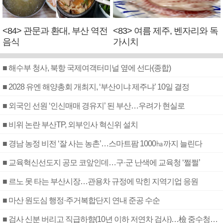
<84> 관문과 환대, 부산 역전
<83> 여름 제주, 벤자리와 독
음식
가시치
■ 해수부 청사, 북항 국제여객터미널 옆에 선다(종합)
■ 2028 유엔 해양총회 개최지, ‘부산이냐 제주냐’ 10일 결정
■ 외국인 선원 ‘인신매매 경유지’ 된 부산…우려가 현실로
■ 비위 논란 부산TP, 외부인사 혁신위 설치
■ 경남 농정 비전 ‘잘 사는 농촌’…스마트팜 1000㏊까지 늘린다
■ 교육혁신선도지 공모 코앞인데…구·군 난색에 교육청 ‘쩔쩔’
■ 르노 못 타는 부산시장…관용차 규정에 막힌 지역기업 응원
■ 마산 원도심 행정·주거복합단지 연내 준공 수순
■ 검사 신분 버리고 직급하향(10년 이하 저연차 검사)…檢 중수청행 기피