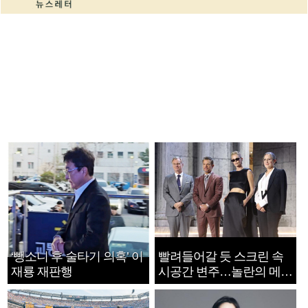
‘뺑소니 후 술타기 의혹’ 이
빨려들어갈 듯 스크린 속
재룡 재판행
시공간 변주…놀란의 메시
지는 ‘전쟁 속죄’