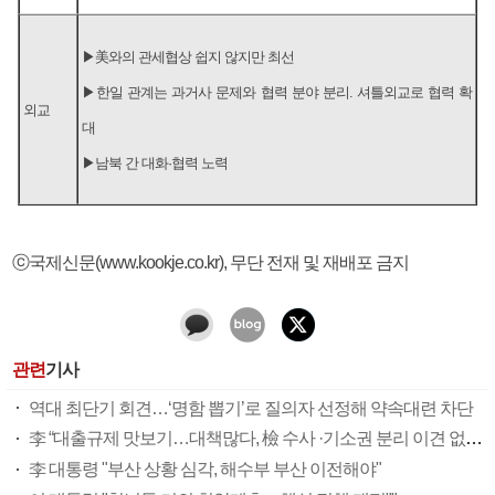
▶美와의 관세협상 쉽지 않지만 최선
▶한일 관계는 과거사 문제와 협력 분야 분리. 셔틀외교로 협력 확
외교
대
▶남북 간 대화·협력 노력
ⓒ국제신문(www.kookje.co.kr), 무단 전재 및 재배포 금지
관련
기사
역대 최단기 회견…‘명함 뽑기’로 질의자 선정해 약속대련 차단
李 “대출규제 맛보기…대책많다, 檢 수사 ·기소권 분리 이견 없어”
李 대통령 "부산 상황 심각, 해수부 부산 이전해야"