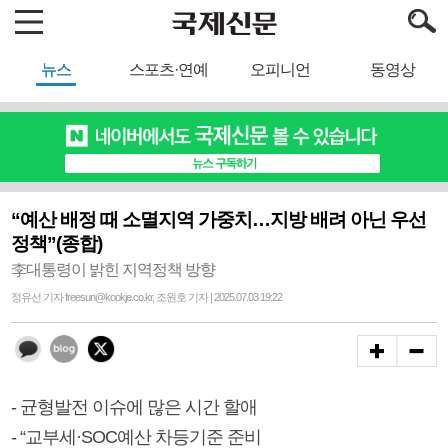
뉴스
스포츠·연예
오피니언
동영상
“예산 배정 때 소멸지역 가중치…지방 배려 아닌 우선
정책”(종합)
李대통령이 밝힌 지역정책 방향
정유선 기자 freesun@kookje.co.kr, 조원호 기자 | 2025.07.03 19:22
- 균형발전 이슈에 많은 시간 할애
- “교부세·SOC예산 차등기준 준비