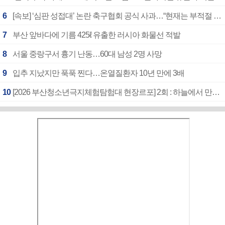
6
[속보] ‘심판 성접대’ 논란 축구협회 공식 사과…“현재는 부적절 행위 없어”
7
부산 앞바다에 기름 425ℓ 유출한 러시아 화물선 적발
8
서울 중랑구서 흉기 난동…60대 남성 2명 사망
9
입추 지났지만 푹푹 찐다…온열질환자 10년 만에 3배
10
[2026 부산청소년극지체험탐험대 현장르포] 2회 : 하늘에서 만난 얼음의 나라