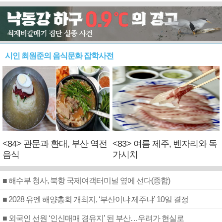
시인 최원준의 음식문화 잡학사전
<84> 관문과 환대, 부산 역전
<83> 여름 제주, 벤자리와 독
음식
가시치
■ 해수부 청사, 북항 국제여객터미널 옆에 선다(종합)
■ 2028 유엔 해양총회 개최지, ‘부산이냐 제주냐’ 10일 결정
■ 외국인 선원 ‘인신매매 경유지’ 된 부산…우려가 현실로