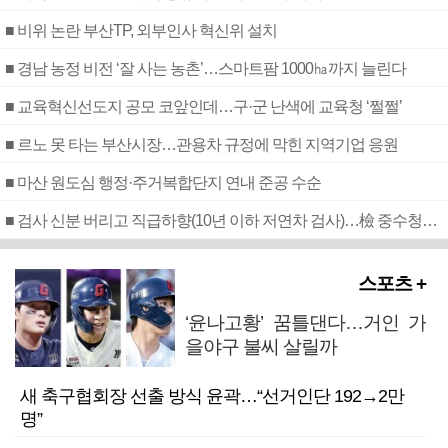
■ 비위 논란 부산TP, 외부인사 혁신위 설치
■ 경남 농정 비전 ‘잘 사는 농촌’…스마트팜 1000㏊까지 늘린다
■ 교육혁신선도지 공모 코앞인데…구·군 난색에 교육청 ‘쩔쩔’
■ 르노 못 타는 부산시장…관용차 규정에 막힌 지역기업 응원
■ 마산 원도심 행정·주거복합단지 연내 준공 수순
■ 검사 신분 버리고 직급하향(10년 이하 저연차 검사)…檢 중수청행 기피
스포츠 +
‘윤나고황’ 꿈틀댄다…거인 가
을야구 불씨 살릴까
새 축구협회장 선출 방식 윤곽…“선거인단 192→2만
명”