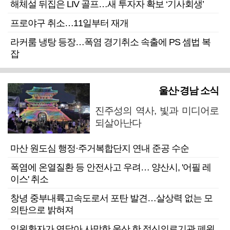
해체설 뒤집은 LIV 골프…새 투자자 확보 ‘기사회생’
프로야구 취소…11일부터 재개
라커룸 냉탕 등장…폭염 경기취소 속출에 PS 셈법 복
잡
울산·경남 소식
진주성의 역사, 빛과 미디어로
되살아난다
마산 원도심 행정·주거복합단지 연내 준공 수순
폭염에 온열질환 등 안전사고 우려… 양산시, '어필 레
이스' 취소
창녕 중부내륙고속도로서 포탄 발견…살상력 없는 모
의탄으로 밝혀져
입원환자가 연달아 사망한 울산 한 정신의료기관 폐원