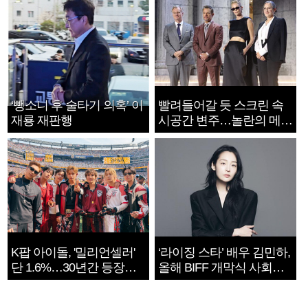
‘뺑소니 후 술타기 의혹’ 이
빨려들어갈 듯 스크린 속
재룡 재판행
시공간 변주…놀란의 메시
지는 ‘전쟁 속죄’
K팝 아이돌, '밀리언셀러'
‘라이징 스타’ 배우 김민하,
단 1.6%…30년간 등장
올해 BIFF 개막식 사회자
1182개팀 전수조사
확정