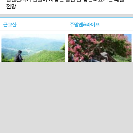
전망
근교산
주말엔&라이프
근교산&그너머…상주·문경
폭염보다 더 뜨거워라…100
청화산~시루봉
일을 붉게 불태울 ‘선비정신’
피었네
PC버전
엑스
페이스북
Copyright ⓒ 2015 All rights reserved by 국제신문