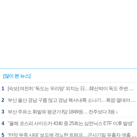
[많이 본 뉴스]
1
[속보] 여전히 ‘독도는 우리땅’ 외치는 日…韓선박이 독도 주변 해양조사 활동하자 반발
2
부산 울산 경남 구름 많고 경남 북서내륙 소나기…폭염·열대야 계속
3
부산 주유소 휘발유 평균가 ℓ당 1849원… 전주보다 3원 ↓
4
"올해 코스피 사이드카 43회 중 25회는 삼전닉스 ETF 이후 발생"
5
‘탄약 부족 사태’ 보도에 격노한 트럼프…군사기밀 유출자 색출 지시