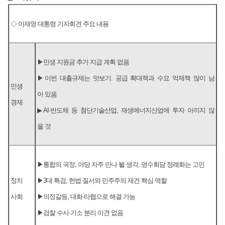
◇ 이재명 대통령 기자회견 주요 내용
▶민생 지원금 추가 지급 계획 없음
▶이번 대출규제는 맛보기. 공급 확대책과 수요 억제책 많이 남
민생
아 있음
경제
▶AI·반도체 등 첨단기술산업, 재생에너지산업에 투자 아끼지 않
을 것
▶통합의 국정, 야당 자주 만나 뵐 생각. 영수회담 정례화는 고민
정치
▶3대 특검, 헌법 질서와 민주주의 재건 핵심 역할
사회
▶의정갈등, 대화·타협으로 해결 가능
▶검찰 수사·기소 분리 이견 없음