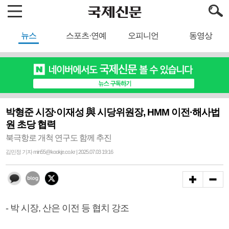
뉴스
스포츠·연예
오피니언
동영상
박형준 시장·이재성 與 시당위원장, HMM 이전·해사법
원 초당 협력
북극항로 개척 연구도 함께 추진
김민정 기자 min55@kookje.co.kr | 2025.07.03 19:16
- 박 시장, 산은 이전 등 협치 강조