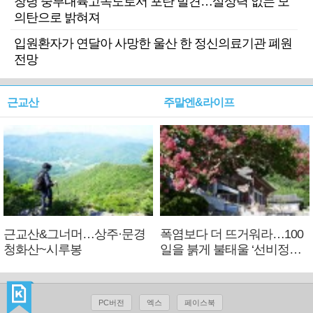
창녕 중부내륙고속도로서 포탄 발견…살상력 없는 모
의탄으로 밝혀져
입원환자가 연달아 사망한 울산 한 정신의료기관 폐원
전망
근교산
주말엔&라이프
근교산&그너머…상주·문경
폭염보다 더 뜨거워라…100
청화산~시루봉
일을 붉게 불태울 ‘선비정신’
피었네
PC버전
엑스
페이스북