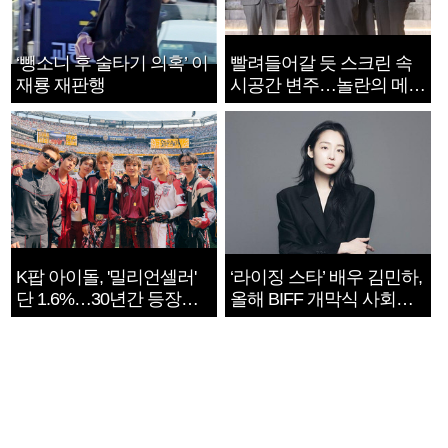
‘뺑소니 후 술타기 의혹’ 이
빨려들어갈 듯 스크린 속
재룡 재판행
시공간 변주…놀란의 메시
지는 ‘전쟁 속죄’
K팝 아이돌, '밀리언셀러'
‘라이징 스타’ 배우 김민하,
단 1.6%…30년간 등장
올해 BIFF 개막식 사회자
1182개팀 전수조사
확정