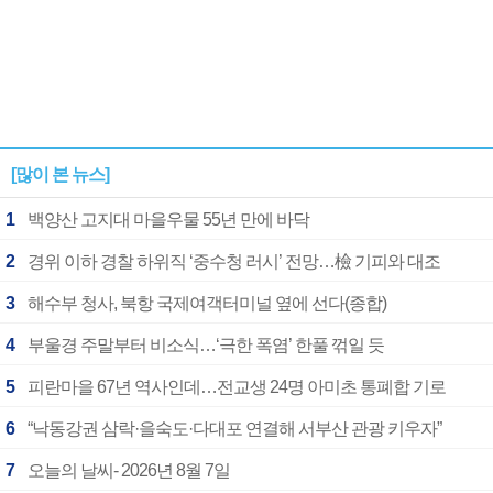
[많이 본 뉴스]
1
백양산 고지대 마을우물 55년 만에 바닥
2
경위 이하 경찰 하위직 ‘중수청 러시’ 전망…檢 기피와 대조
3
해수부 청사, 북항 국제여객터미널 옆에 선다(종합)
4
부울경 주말부터 비소식…‘극한 폭염’ 한풀 꺾일 듯
5
피란마을 67년 역사인데…전교생 24명 아미초 통폐합 기로
6
“낙동강권 삼락·을숙도·다대포 연결해 서부산 관광 키우자”
7
오늘의 날씨- 2026년 8월 7일