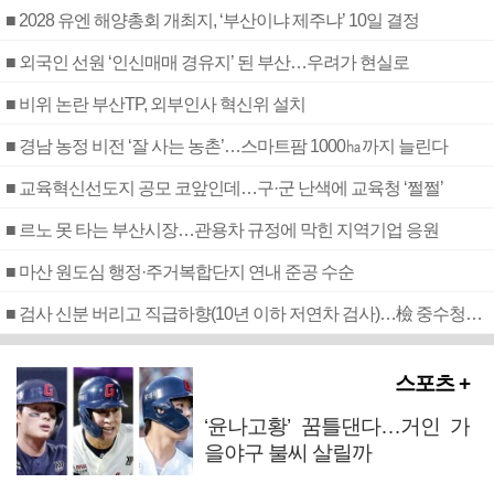
■ 2028 유엔 해양총회 개최지, ‘부산이냐 제주냐’ 10일 결정
■ 외국인 선원 ‘인신매매 경유지’ 된 부산…우려가 현실로
■ 비위 논란 부산TP, 외부인사 혁신위 설치
■ 경남 농정 비전 ‘잘 사는 농촌’…스마트팜 1000㏊까지 늘린다
■ 교육혁신선도지 공모 코앞인데…구·군 난색에 교육청 ‘쩔쩔’
■ 르노 못 타는 부산시장…관용차 규정에 막힌 지역기업 응원
■ 마산 원도심 행정·주거복합단지 연내 준공 수순
■ 검사 신분 버리고 직급하향(10년 이하 저연차 검사)…檢 중수청행 기피
스포츠 +
‘윤나고황’ 꿈틀댄다…거인 가
을야구 불씨 살릴까