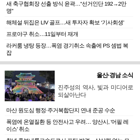
새 축구협회장 선출 방식 윤곽…“선거인단 192→2만
명”
해체설 뒤집은 LIV 골프…새 투자자 확보 ‘기사회생’
프로야구 취소…11일부터 재개
라커룸 냉탕 등장…폭염 경기취소 속출에 PS 셈법 복
잡
울산·경남 소식
진주성의 역사, 빛과 미디어로
되살아난다
마산 원도심 행정·주거복합단지 연내 준공 수순
폭염에 온열질환 등 안전사고 우려… 양산시, '어필 레
이스' 취소