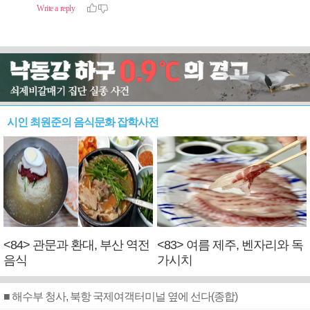
시인 최원준의 음식문화 잡학사전
<84> 관문과 환대, 부산 역전
<83> 여름 제주, 벤자리와 독
음식
가시치
■ 해수부 청사, 북항 국제여객터미널 옆에 선다(종합)