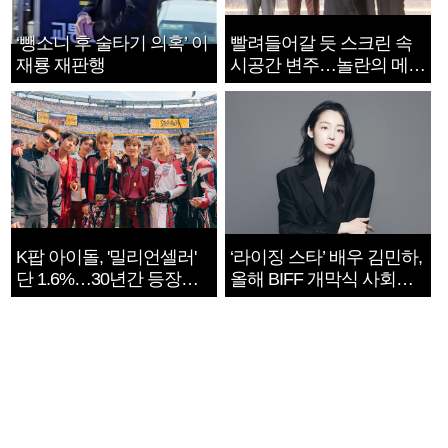
‘뺑소니 후 술타기 의혹’ 이
빨려들어갈 듯 스크린 속
재룡 재판행
시공간 변주…놀란의 메시
지는 ‘전쟁 속죄’
K팝 아이돌, '밀리언셀러'
‘라이징 스타’ 배우 김민하,
단 1.6%…30년간 등장
올해 BIFF 개막식 사회자
1182개팀 전수조사
확정