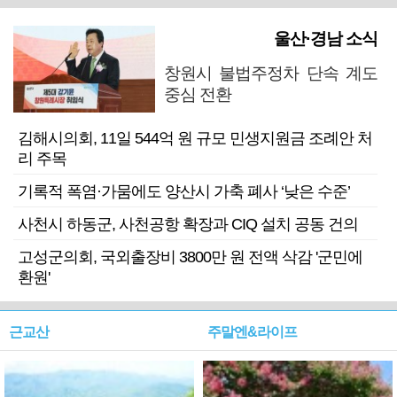
울산·경남 소식
창원시 불법주정차 단속 계도
중심 전환
김해시의회, 11일 544억 원 규모 민생지원금 조례안 처
리 주목
기록적 폭염·가뭄에도 양산시 가축 폐사 ‘낮은 수준’
사천시 하동군, 사천공항 확장과 CIQ 설치 공동 건의
고성군의회, 국외출장비 3800만 원 전액 삭감 '군민에
환원'
근교산
주말엔&라이프