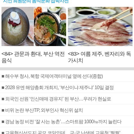
시인 최원준의 음식문화 잡학사전
<84> 관문과 환대, 부산 역전
<83> 여름 제주, 벤자리와 독
음식
가시치
■ 해수부 청사, 북항 국제여객터미널 옆에 선다(종합)
■ 2028 유엔 해양총회 개최지, ‘부산이냐 제주냐’ 10일 결정
■ 외국인 선원 ‘인신매매 경유지’ 된 부산…우려가 현실로
■ 비위 논란 부산TP, 외부인사 혁신위 설치
■ 경남 농정 비전 ‘잘 사는 농촌’…스마트팜 1000㏊까지 늘린다
■ 교육혁신선도지 공모 코앞인데…구·군 난색에 교육청 ‘쩔쩔’