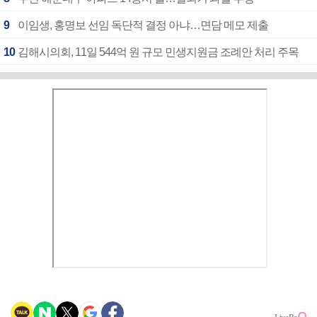
9
이임생, 홍명보 선임 독단적 결정 아냐…면담 메모 제출
10
김해시의회, 11일 544억 원 규모 민생지원금 조례안 처리 주목