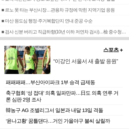
■ 르노 못 타는 부산시장…관용차 규정에 막힌 지역기업 응원
■ 마산 원도심 행정·주거복합단지 연내 준공 수순
■ 검사 신분 버리고 직급하향(10년 이하 저연차 검사)…檢 중수청행 기피
스포츠 +
“이강인 서울서 새 출발 응원”
패패패패…부산아이파크 1부 승격 급제동
축구협회 ‘성 접대’ 의혹 일파만파…日도 의혹 연루 거
론 심판 2명 조사
韓농구 AG 조별리그서 일본과 내달 13일 격돌
‘윤나고황’ 꿈틀댄다…거인 가을야구 불씨 살릴까