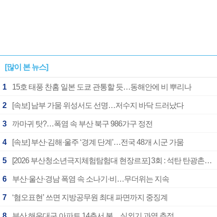
[많이 본 뉴스]
1
15호 태풍 찬홈 일본 도쿄 관통할 듯…동해안에 비 뿌리나
2
[속보] 남부 가뭄 위성서도 선명…저수지 바닥 드러났다
3
까마귀 탓?…폭염 속 부산 북구 986가구 정전
4
[속보] 부산·김해·울주 ‘경계 단계’…전국 48개 시군 가뭄
5
[2026 부산청소년극지체험탐험대 현장르포] 3회 : 석탄 탄광촌에서 북극 연구의 중심지로
6
부산·울산·경남 폭염 속 소나기·비…무더위는 지속
7
‘혐오표현’ 쓰면 지방공무원 최대 파면까지 중징계
8
부산 해운대구 아파트 14층서 불…실외기 과열 추정