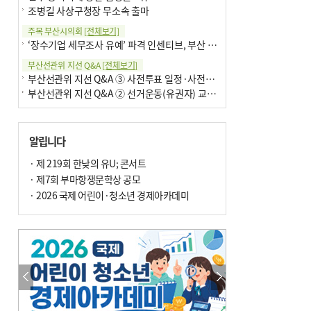
조병길 사상구청장 무소속 출마
주목 부산시의회
[전체보기]
‘장수기업 세무조사 유예’ 파격 인센티브, 부산 유출 막을까
부산선관위 지선 Q&A
[전체보기]
부산선관위 지선 Q&A ③ 사전투표 일정·사전투표함 보관
부산선관위 지선 Q&A ② 선거운동(유권자) 교육감투표용지
알립니다
· 제 219회 한낮의 유U; 콘서트
· 제7회 부마항쟁문학상 공모
· 2026 국제 어린이·청소년 경제아카데미