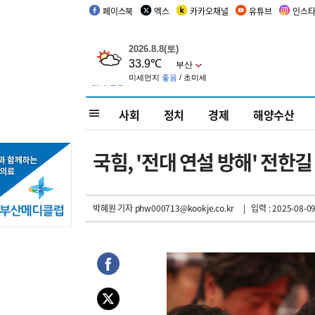
페이스북
엑스
카카오채널
유튜브
인스
사회
정치
경제
해양수산
국힘, '전대 연설 방해' 전한
박혜원 기자
phw000713@kookje.co.kr
| 입력 : 2025-08-09