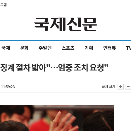
타그램
국제
문화
주말엔
스포츠
기획
인터뷰
T
길 징계 절차 밟아"…엄중 조치 요청"
 11:59:23
글자 크기