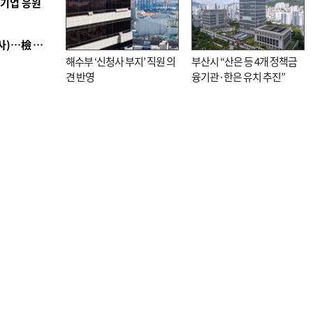
역기업 응원
■ 검사 신분 버리고 직급하향(10년 이하 저연차 검사)…檢 중수청행 기피
해수부 ‘신청사 부지’ 직원 의
부산시 “산은 등 4개 정책금
견 반영
융기관·한은 유치 추진”