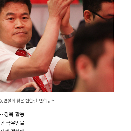
동연설회 찾은 전한길. 연합뉴스
구·경북 합동
줄곧 극우임을