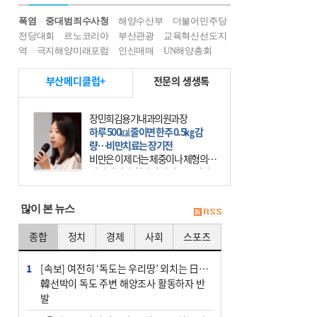
폭염
중대범죄수사청
해양수산부
더불어민주당
전당대회
르노코리아
부산관광
교육혁신선도지
역
극지해양미래포럼
인신매매
UN해양총회
부산메디클럽+
전문의 생생톡
장민희김용기내과의원과장
하루 500㎉ 줄이면 한주 0.5㎏ 감
량…비만치료는 장기전
비만은 이제 더는 체중이나 체형의 문
제가 아니다. 하나의 질병으로 인지
하고 치료와 관리를 해야 한다. 세계
보건기구(WHO)는 이미 1994년 비만
많이 본 뉴스
을 인류의 중요한
종합
정치
경제
사회
스포츠
1
[속보] 여전히 ‘독도는 우리땅’ 외치는 日…
韓선박이 독도 주변 해양조사 활동하자 반
발