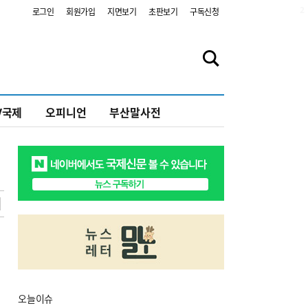
2
로그인
회원가입
지면보기
초판보기
구독신청
V국제
오피니언
부산말사전
오늘
이슈