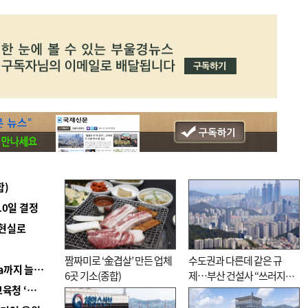
합)
10일 결정
 현실로
짬짜미로 ‘金겹살’ 만든 업체
수도권과 다른데 같은 규
■ 경남 농정 비전 ‘잘 사는 농촌’…스마트팜 1000㏊까지 늘린다
6곳 기소(종합)
제…부산 건설사 “쓰러지기
■ 교육혁신선도지 공모 코앞인데…구·군 난색에 교육청 ‘쩔쩔’
직전”