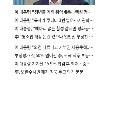
이 대통령 "청년들 거의 취약계층…핵심 정책 재편""
이 대통령 "육사가 쿠데타 3번 벌여…사관학교 통합 신속히 추진"
이 대통령, "메아리 없는 함성 같지만 평화공존책 계속해야"
李 “형소법 개정 논란 있으나 입법권 부정할 만큼은 아냐”(종합)
이 대통령 "의견 다르다고 거부권 사용못해.. 입법권 부정할 상황이라 보기 어려워"
부정평가 첫 50% 넘어선 李, 귀국 직후 부동산·증시 점검(종합)
이 대통령 지지율 45.9% 취임 후 최저…증시 폭락·연임 개헌 논란 영향
李, 보완수사권 폐지 침묵 두고 의견 분분