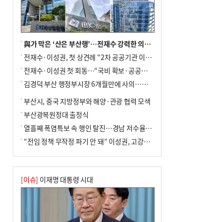
與가 막은 ‘산은 부산행’…전재수 강력한 의지 표명 없인 공염불
전재수·이성권, 첫 상견례 “2차 공공기관 이전 초당 협력”(종합)
전재수·이성권 첫 회동…“국비 확보·공공기관 이전 협력”
김경덕 부산 행정부시장 6개월만에 사의…후임 인선 촉각
부산시, 중국 지방정부와 해양·관광 협력 모색
부산광복원정대 출정식
열흘째 폭염특보 속 행인 탈진…경남 저수율 평년의 절반
“전임 정책 무작정 파기 안 돼” 이성권, 고강도 ‘전재수 견제’ 예고
[이슈]
이재명 대통령 시대