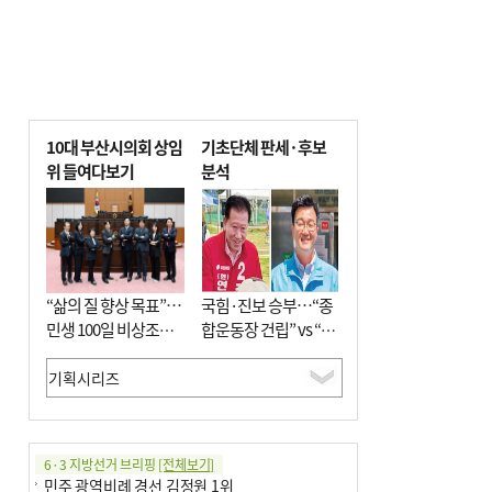
10대 부산시의회 상임
기초단체 판세·후보
위 들여다보기
분석
“삶의 질 향상 목표”…
국힘·진보 승부…“종
민생 100일 비상조치
합운동장 건립” vs “출
면밀 심사
근 공공버스 도입”
6·3 지방선거 브리핑
[전체보기]
민주 광역비례 경선 김정원 1위