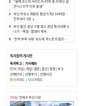
2
"올해 코스피 사이드카 43회 중 25회는 삼
전닉스 ETF 이후 발생"
3
부산 주유소 휘발유 평균가 ℓ당 1849원…
전주보다 3원 ↓
4
부산 울산 경남 구름 많고 경남 북서내륙 소
나기…폭염·열대야 계속
5
‘탄약 부족 사태’ 보도에 격노한 트럼프…
군사기밀 유출자 색출 지시
6
부산 앞바다에 기름 425ℓ 유출한 러시아 화
독자참여 게시판
물선 적발
독자투고
|
기사제보
7
백양산 고지대 마을우물 55년 만에 바닥
인사
|
모임
|
개업
|
결혼
|
출산
|
동정
|
부고
8
경위 이하 경찰 하위직 ‘중수청 러시’ 전
산행안내
|
산행후기
|
산행사진
망…檢 기피와 대조
등산
가이드
|
낚시
가이드
9
해수부 청사, 북항 국제여객터미널 옆에 선
다(종합)
10
피란마을 67년 역사인데…전교생 24명 아
[이슈]
전재수 부산시장
미초 통폐합 기로