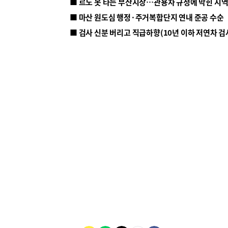
■ 르노 못 타는 부산시장…관용차 규정에 막힌 지
■ 마산 원도심 행정·주거복합단지 연내 준공 수순