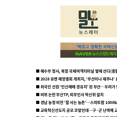
■ 해수부 청사, 북항 국제여객터미널 옆에 선다(종
■ 2028 유엔 해양총회 개최지, ‘부산이냐 제주냐’ 
■ 외국인 선원 ‘인신매매 경유지’ 된 부산…우려가
■ 비위 논란 부산TP, 외부인사 혁신위 설치