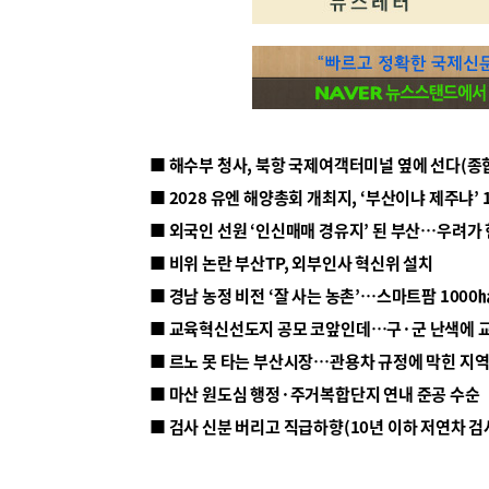
■ 해수부 청사, 북항 국제여객터미널 옆에 선다(종
■ 2028 유엔 해양총회 개최지, ‘부산이냐 제주냐’ 
■ 외국인 선원 ‘인신매매 경유지’ 된 부산…우려가
■ 비위 논란 부산TP, 외부인사 혁신위 설치
■ 르노 못 타는 부산시장…관용차 규정에 막힌 지
■ 마산 원도심 행정·주거복합단지 연내 준공 수순