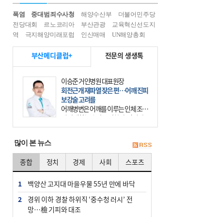
폭염
중대범죄수사청
해양수산부
더불어민주당
전당대회
르노코리아
부산관광
교육혁신선도지
역
극지해양미래포럼
인신매매
UN해양총회
부산메디클럽+
전문의 생생톡
이승준 거인병원 대표원장
회전근개 재파열 잦은 편…어깨 진피
보강술 고려를
어깨병변은 어깨를 이루는 인체 조직
에 발생하는 손상을 말한다. 여기에
는 오십견과 회전근개 증후군, 어깨
의 석회성 힘줄염 등이 있다. 국민건
많이 본 뉴스
강보험에 의하면 어깨병변
종합
정치
경제
사회
스포츠
1
백양산 고지대 마을우물 55년 만에 바닥
2
경위 이하 경찰 하위직 ‘중수청 러시’ 전
망…檢 기피와 대조