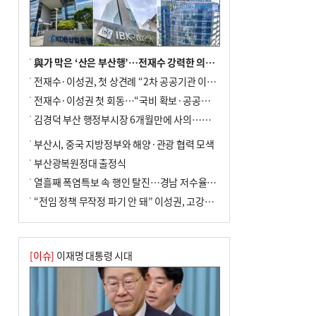
與가 막은 ‘산은 부산행’…전재수 강력한 의지 표명 없인 공염불
전재수·이성권, 첫 상견례 “2차 공공기관 이전 초당 협력”(종합)
전재수·이성권 첫 회동…“국비 확보·공공기관 이전 협력”
김경덕 부산 행정부시장 6개월만에 사의…후임 인선 촉각
부산시, 중국 지방정부와 해양·관광 협력 모색
부산광복원정대 출정식
열흘째 폭염특보 속 행인 탈진…경남 저수율 평년의 절반
“전임 정책 무작정 파기 안 돼” 이성권, 고강도 ‘전재수 견제’ 예고
[이슈]
이재명 대통령 시대