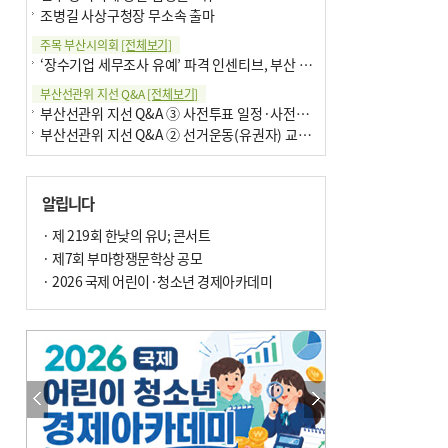
조병길 사상구청장 무소속 출마
주목 부산시의회
[전체보기]
‘장수기업 세무조사 유예’ 파격 인센티브, 부산 유출 막을까
부산선관위 지선 Q&A
[전체보기]
부산선관위 지선 Q&A ③ 사전투표 일정·사전투표함 보관
부산선관위 지선 Q&A ② 선거운동(유권자) 교육감투표용지
알립니다
· 제 219회 한낮의 유U; 콘서트
· 제7회 부마항쟁문학상 공모
· 2026 국제 어린이·청소년 경제아카데미