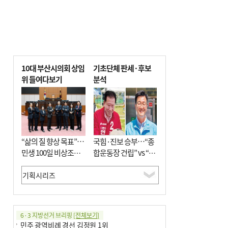
10대 부산시의회 상임
기초단체 판세·후보
위 들여다보기
분석
“삶의 질 향상 목표”…
국힘·진보 승부…“종
민생 100일 비상조치
합운동장 건립” vs “출
면밀 심사
근 공공버스 도입”
6·3 지방선거 브리핑
[전체보기]
민주 광역비례 경선 김정원 1위