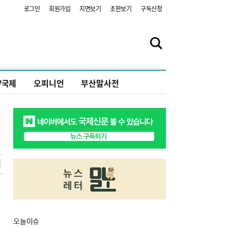
2
로그인
회원가입
지면보기
초판보기
구독신청
V국제
오피니언
부산말사전
오늘
이슈