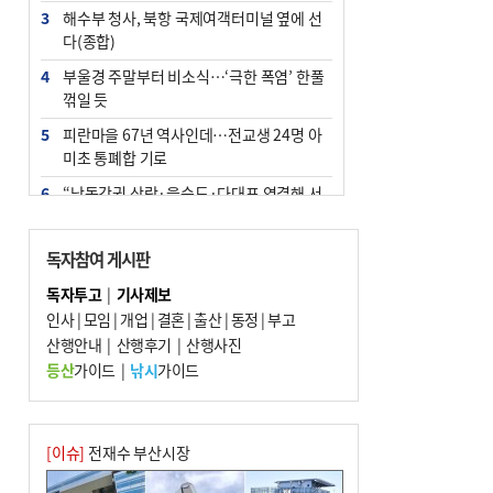
3
해수부 청사, 북항 국제여객터미널 옆에 선
다(종합)
4
부울경 주말부터 비소식…‘극한 폭염’ 한풀
꺾일 듯
5
피란마을 67년 역사인데…전교생 24명 아
미초 통폐합 기로
6
“낙동강권 삼락·을숙도·다대포 연결해 서
부산 관광 키우자”
7
오늘의 날씨- 2026년 8월 7일
독자참여 게시판
8
외국인 선원 ‘인신매매 경유지’ 된 부산…
독자투고
|
기사제보
우려가 현실로
인사
|
모임
|
개업
|
결혼
|
출산
|
동정
|
부고
9
산행안내
[사설] 해수부 신청사 북항으로 확정, 해양
|
산행후기
|
산행사진
수도 도약의 전환점
등산
가이드
|
낚시
가이드
10
르노 못 타는 부산시장…관용차 규정에 막
힌 지역기업 응원
[이슈]
전재수 부산시장