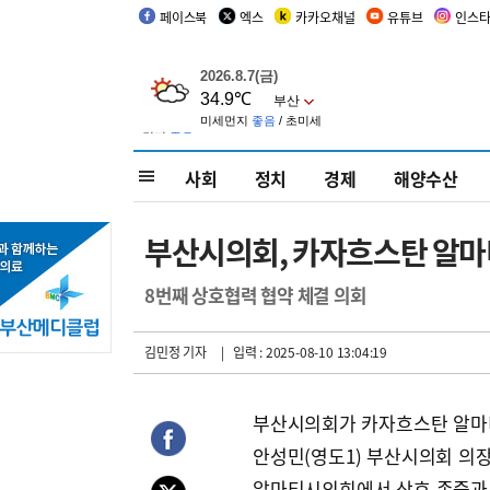
페이스북
엑스
카카오채널
유튜브
인스
사회
정치
경제
해양수산
부산시의회, 카자흐스탄 알마
8번째 상호협력 협약 체결 의회
김민정 기자
| 입력 : 2025-08-10 13:04:19
부산시의회가 카자흐스탄 알마
안성민(영도1) 부산시의회 의
알마티시의회에서 상호 존중과 