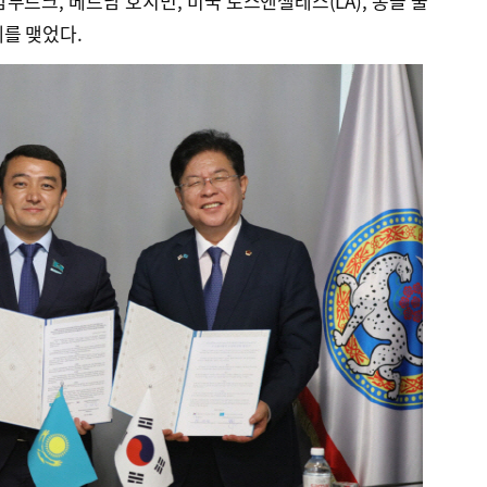
부르크, 베트남 호치민, 미국 로스앤젤레스(LA), 몽골 울
를 맺었다.