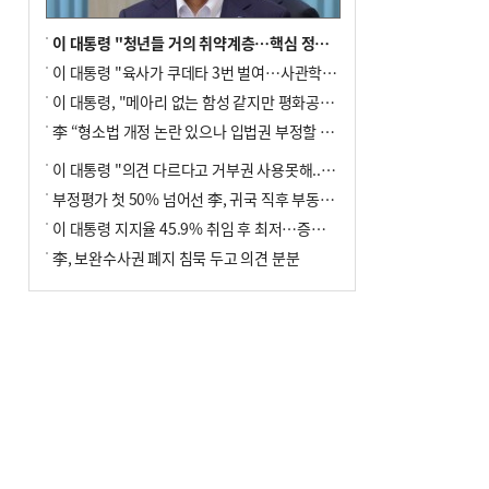
이 대통령 "청년들 거의 취약계층…핵심 정책 재편""
이 대통령 "육사가 쿠데타 3번 벌여…사관학교 통합 신속히 추진"
이 대통령, "메아리 없는 함성 같지만 평화공존책 계속해야"
李 “형소법 개정 논란 있으나 입법권 부정할 만큼은 아냐”(종합)
이 대통령 "의견 다르다고 거부권 사용못해.. 입법권 부정할 상황이라 보기 어려워"
부정평가 첫 50% 넘어선 李, 귀국 직후 부동산·증시 점검(종합)
이 대통령 지지율 45.9% 취임 후 최저…증시 폭락·연임 개헌 논란 영향
李, 보완수사권 폐지 침묵 두고 의견 분분