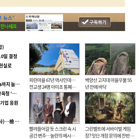
합)
10일 결정
 현실로
피란마을 67년 역사인데…
백양산 고지대 마을우물 55
■ 경남 농정 비전 ‘잘 사는 농촌’…스마트팜 1000㏊까지 늘린다
전교생 24명 아미초 통폐합
년 만에 바닥
■ 교육혁신선도지 공모 코앞인데…구·군 난색에 교육청 ‘쩔쩔’
기로
역기업 응원
■ 검사 신분 버리고 직급하향(10년 이하 저연차 검사)…檢 중수청행 기피
빨려들어갈 듯 스크린 속 시
그린벨트에 서바이벌 게임
공간 변주…놀란의 메시지
장? 잇단 개장 문의에 찬반 논