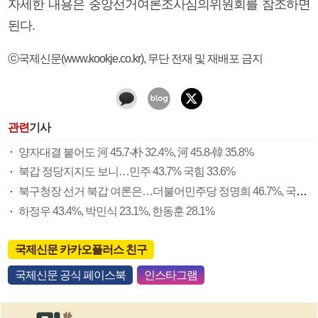
자세한 내용은 중앙선거여론조사심의위원회를 참조하면
된다.
ⓒ국제신문(www.kookje.co.kr), 무단 전재 및 재배포 금지
관련
기사
양자대결 붙어도 河 45.7-朴 32.4%, 河 45.8-韓 35.8%
북갑 정당지지도 보니…민주 43.7% 국힘 33.6%
북구청장 선거 북갑 여론은…더불어민주당 정명희 46.7%, 국민의힘 오태원 37.4%
하정우 43.4%, 박민식 23.1%, 한동훈 28.1%
국제신문 카카오플러스 친구
국제신문 공식 페이스북
인스타그램