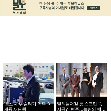
‘뺑소니 후 술타기 의혹’ 이
빨려들어갈 듯 스크린 속
재룡 재판행
시공간 변주…놀란의 메시