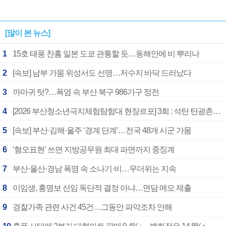
[많이 본 뉴스]
1
15호 태풍 찬홈 일본 도쿄 관통할 듯…동해안에 비 뿌리나
2
[속보] 남부 가뭄 위성서도 선명…저수지 바닥 드러났다
3
까마귀 탓?…폭염 속 부산 북구 986가구 정전
4
[2026 부산청소년극지체험탐험대 현장르포] 3회 : 석탄 탄광촌에서 북극 연구의 중심지로
5
[속보] 부산·김해·울주 ‘경계 단계’…전국 48개 시군 가뭄
6
‘혐오표현’ 쓰면 지방공무원 최대 파면까지 중징계
7
부산·울산·경남 폭염 속 소나기·비…무더위는 지속
8
이임생, 홍명보 선임 독단적 결정 아냐…면담 메모 제출
9
경찰가족 관련 사건 45건…그동안 파악조차 안해