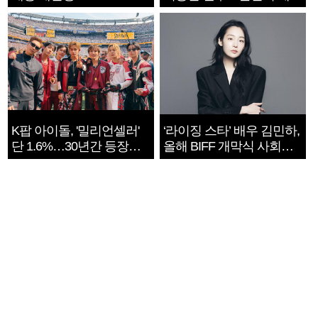
지는 ‘전쟁 속죄’
K팝 아이돌, '밀리언셀러'
‘라이징 스타’ 배우 김민하,
단 1.6%…30년간 등장
올해 BIFF 개막식 사회자
1182개팀 전수조사
확정