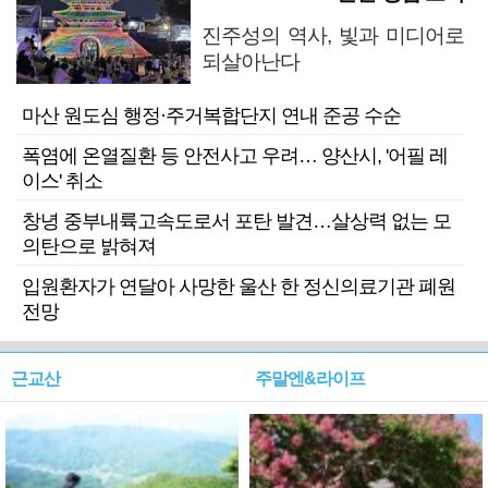
진주성의 역사, 빛과 미디어로
되살아난다
마산 원도심 행정·주거복합단지 연내 준공 수순
폭염에 온열질환 등 안전사고 우려… 양산시, '어필 레
이스' 취소
창녕 중부내륙고속도로서 포탄 발견…살상력 없는 모
의탄으로 밝혀져
입원환자가 연달아 사망한 울산 한 정신의료기관 폐원
전망
근교산
주말엔&라이프