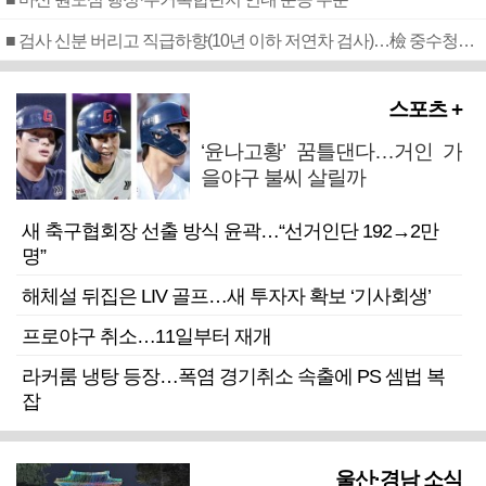
■ 검사 신분 버리고 직급하향(10년 이하 저연차 검사)…檢 중수청행 기피
스포츠 +
‘윤나고황’ 꿈틀댄다…거인 가
을야구 불씨 살릴까
새 축구협회장 선출 방식 윤곽…“선거인단 192→2만
명”
해체설 뒤집은 LIV 골프…새 투자자 확보 ‘기사회생’
프로야구 취소…11일부터 재개
라커룸 냉탕 등장…폭염 경기취소 속출에 PS 셈법 복
잡
울산·경남 소식