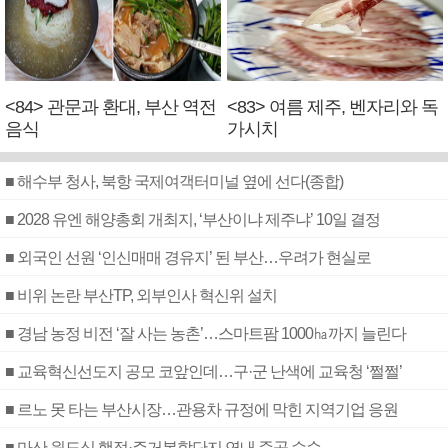
<84> 관문과 환대, 부산 역전
<83> 여름 제주, 벤자리와 독
음식
가시치
■ 해수부 청사, 북항 국제여객터미널 옆에 선다(종합)
■ 2028 유엔 해양총회 개최지, ‘부산이냐 제주냐’ 10일 결정
■ 외국인 선원 ‘인신매매 경유지’ 된 부산…우려가 현실로
■ 비위 논란 부산TP, 외부인사 혁신위 설치
■ 경남 농정 비전 ‘잘 사는 농촌’…스마트팜 1000㏊까지 늘린다
■ 교육혁신선도지 공모 코앞인데…구·군 난색에 교육청 ‘쩔쩔’
■ 르노 못 타는 부산시장…관용차 규정에 막힌 지역기업 응원
■ 마산 원도심 행정·주거복합단지 연내 준공 수순