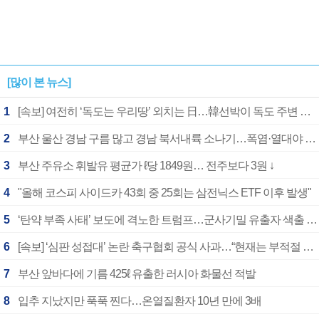
[많이 본 뉴스]
1
[속보] 여전히 ‘독도는 우리땅’ 외치는 日…韓선박이 독도 주변 해양조사 활동하자 반발
2
부산 울산 경남 구름 많고 경남 북서내륙 소나기…폭염·열대야 계속
3
부산 주유소 휘발유 평균가 ℓ당 1849원… 전주보다 3원 ↓
4
"올해 코스피 사이드카 43회 중 25회는 삼전닉스 ETF 이후 발생"
5
‘탄약 부족 사태’ 보도에 격노한 트럼프…군사기밀 유출자 색출 지시
6
[속보] ‘심판 성접대’ 논란 축구협회 공식 사과…“현재는 부적절 행위 없어”
7
부산 앞바다에 기름 425ℓ 유출한 러시아 화물선 적발
8
입추 지났지만 푹푹 찐다…온열질환자 10년 만에 3배