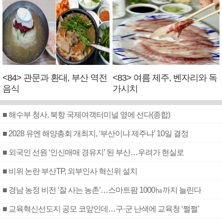
<84> 관문과 환대, 부산 역전
<83> 여름 제주, 벤자리와 독
음식
가시치
■ 해수부 청사, 북항 국제여객터미널 옆에 선다(종합)
■ 2028 유엔 해양총회 개최지, ‘부산이냐 제주냐’ 10일 결정
■ 외국인 선원 ‘인신매매 경유지’ 된 부산…우려가 현실로
■ 비위 논란 부산TP, 외부인사 혁신위 설치
■ 경남 농정 비전 ‘잘 사는 농촌’…스마트팜 1000㏊까지 늘린다
■ 교육혁신선도지 공모 코앞인데…구·군 난색에 교육청 ‘쩔쩔’