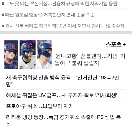
■ 르노 못 타는 부산시장…관용차 규정에 막힌 지역기업 응원
■ 마산 원도심 행정·주거복합단지 연내 준공 수순
■ 검사 신분 버리고 직급하향(10년 이하 저연차 검사)…檢 중수청행 기피
스포츠 +
‘윤나고황’ 꿈틀댄다…거인 가
을야구 불씨 살릴까
새 축구협회장 선출 방식 윤곽…“선거인단 192→2만
명”
해체설 뒤집은 LIV 골프…새 투자자 확보 ‘기사회생’
프로야구 취소…11일부터 재개
라커룸 냉탕 등장…폭염 경기취소 속출에 PS 셈법 복
잡