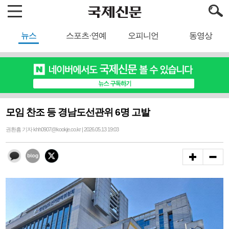
뉴스
스포츠·연예
오피니언
동영상
모임 찬조 등 경남도선관위 6명 고발
권환흠 기자 khh0907@kookje.co.kr | 2026.05.13 19:03