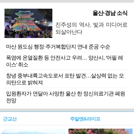
울산·경남 소식
진주성의 역사, 빛과 미디어로
되살아난다
마산 원도심 행정·주거복합단지 연내 준공 수순
폭염에 온열질환 등 안전사고 우려… 양산시, '어필 레
이스' 취소
창녕 중부내륙고속도로서 포탄 발견…살상력 없는 모
의탄으로 밝혀져
입원환자가 연달아 사망한 울산 한 정신의료기관 폐원
전망
근교산
주말엔&라이프