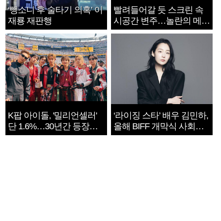
‘뺑소니 후 술타기 의혹’ 이
빨려들어갈 듯 스크린 속
재룡 재판행
시공간 변주…놀란의 메시
지는 ‘전쟁 속죄’
K팝 아이돌, '밀리언셀러'
‘라이징 스타’ 배우 김민하,
단 1.6%…30년간 등장
올해 BIFF 개막식 사회자
1182개팀 전수조사
확정