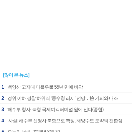
[많이 본 뉴스]
1
백양산 고지대 마을우물 55년 만에 바닥
2
경위 이하 경찰 하위직 ‘중수청 러시’ 전망…檢 기피와 대조
3
해수부 청사, 북항 국제여객터미널 옆에 선다(종합)
4
[사설] 해수부 신청사 북항으로 확정, 해양수도 도약의 전환점
5
오늘의 날씨- 2026년 8월 7일