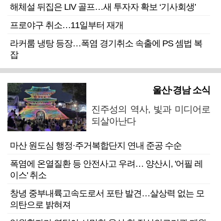
해체설 뒤집은 LIV 골프…새 투자자 확보 ‘기사회생’
프로야구 취소…11일부터 재개
라커룸 냉탕 등장…폭염 경기취소 속출에 PS 셈법 복
잡
울산·경남 소식
진주성의 역사, 빛과 미디어로
되살아난다
마산 원도심 행정·주거복합단지 연내 준공 수순
폭염에 온열질환 등 안전사고 우려… 양산시, '어필 레
이스' 취소
창녕 중부내륙고속도로서 포탄 발견…살상력 없는 모
의탄으로 밝혀져