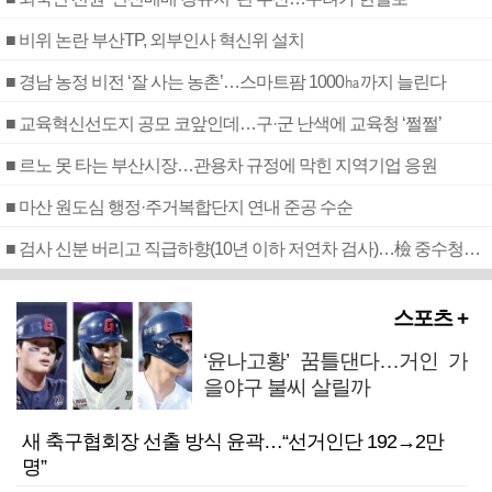
■ 비위 논란 부산TP, 외부인사 혁신위 설치
■ 경남 농정 비전 ‘잘 사는 농촌’…스마트팜 1000㏊까지 늘린다
■ 교육혁신선도지 공모 코앞인데…구·군 난색에 교육청 ‘쩔쩔’
■ 르노 못 타는 부산시장…관용차 규정에 막힌 지역기업 응원
■ 마산 원도심 행정·주거복합단지 연내 준공 수순
■ 검사 신분 버리고 직급하향(10년 이하 저연차 검사)…檢 중수청행 기피
스포츠 +
‘윤나고황’ 꿈틀댄다…거인 가
을야구 불씨 살릴까
새 축구협회장 선출 방식 윤곽…“선거인단 192→2만
명”