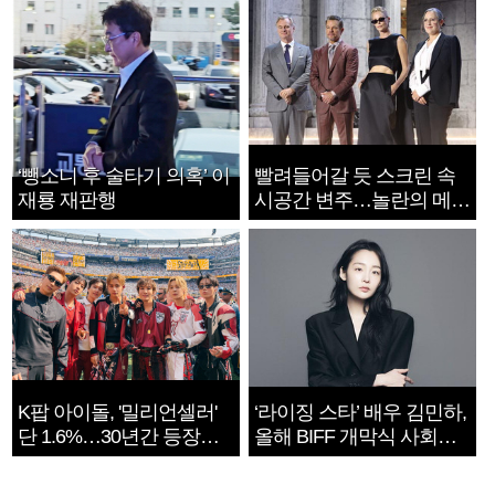
‘뺑소니 후 술타기 의혹’ 이
빨려들어갈 듯 스크린 속
재룡 재판행
시공간 변주…놀란의 메시
지는 ‘전쟁 속죄’
K팝 아이돌, '밀리언셀러'
‘라이징 스타’ 배우 김민하,
단 1.6%…30년간 등장
올해 BIFF 개막식 사회자
1182개팀 전수조사
확정