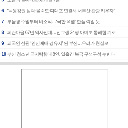
6
“낙동강권 삼락·을숙도·다대포 연결해 서부산 관광 키우자”
7
부울경 주말부터 비소식…‘극한 폭염’ 한풀 꺾일 듯
8
피란마을 67년 역사인데…전교생 24명 아미초 통폐합 기로
9
외국인 선원 ‘인신매매 경유지’ 된 부산…우려가 현실로
10
부산 청소년 극지탐험대 8인, 열흘간 북극 구석구석 누빈다