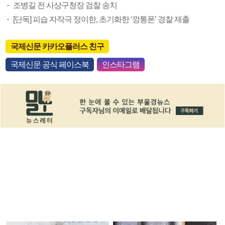
조병길 전 사상구청장 검찰 송치
[단독] 피습 자작극 정이한, 초기화한 ‘깡통폰’ 경찰 제출
국제신문 카카오플러스 친구
국제신문 공식 페이스북
인스타그램