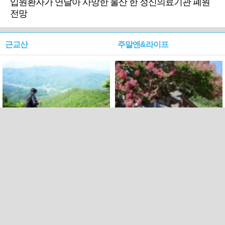
입원환자가 연달아 사망한 울산 한 정신의료기관 폐원
전망
근교산
주말엔&라이프
근교산&그너머…상주·문경
폭염보다 더 뜨거워라…100
청화산~시루봉
일을 붉게 불태울 ‘선비정신’
피었네
PC버전
엑스
페이스북
Copyright ⓒ 2015 All rights reserved by 국제신문