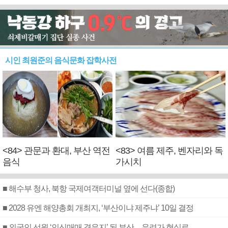
시인 최원준의 음식문화 잡학사전
<84> 관문과 환대, 부산 역전
<83> 여름 제주, 벤자리와 독
음식
가시치
■ 해수부 청사, 북항 국제여객터미널 옆에 선다(종합)
■ 2028 유엔 해양총회 개최지, ‘부산이냐 제주냐’ 10일 결정
■ 외국인 선원 ‘인신매매 경유지’ 된 부산…우려가 현실로