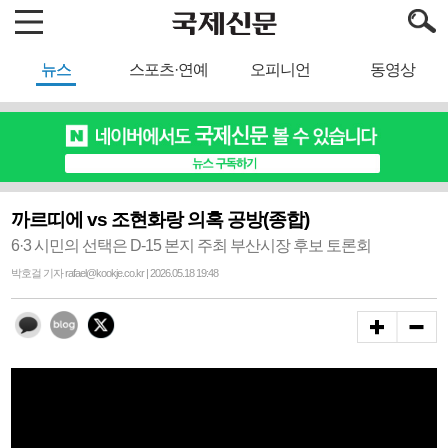
뉴스
스포츠·연예
오피니언
동영상
까르띠에 vs 조현화랑 의혹 공방(종합)
6·3 시민의 선택은 D-15 본지 주최 부산시장 후보 토론회
박호걸 기자 rafael@kookje.co.kr | 2026.05.18 19:48