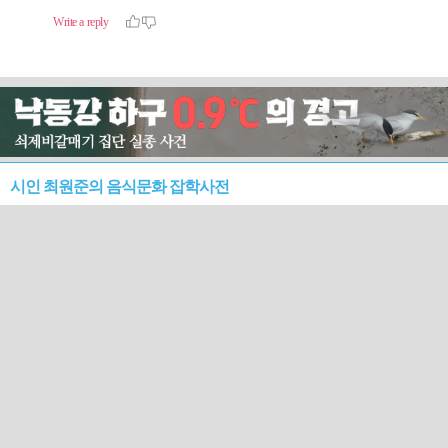
시인 최원준의 음식문화 잡학사전
<84> 관문과 환대, 부산 역전
<83> 여름 제주, 벤자리와 독
음식
가시치
■ 상폐 시계 째깍…163개사 “나 떨고있니”