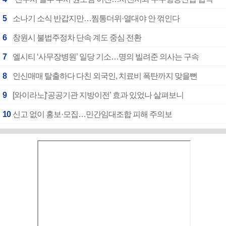
5
소나기 소식 반갑지만…찜통더위·열대야 안 꺾인다
6
창원시 불법주정차 단속 계도 중심 전환
7
엘시티 ‘사무장병원’ 일당 기소…명의 빌려준 의사는 구속
8
인신매매 탈출하다 다친 외국인, 치료비 폭탄까지 맞을뻔
9
[와이라노]‘공공기관 지방이전’ 효과 있었나 살펴보니
10
신고 없이 홍보·모집…민간임대조합 피해 주의보