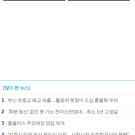
1182개팀 전수조사
확정
[많이 본 뉴스]
1
부산 초중교 폐교 속출…활용처 못찾아 도심 흉물화 우려
2
‘30분 등산’ 없인 못 가는 천마산전망대…최소 1년 고생길
3
홈플러스 주요매장 영업 재개
4
“진주시 일부 부서 원도심 이전…사천시와 우주항공산업 협력”