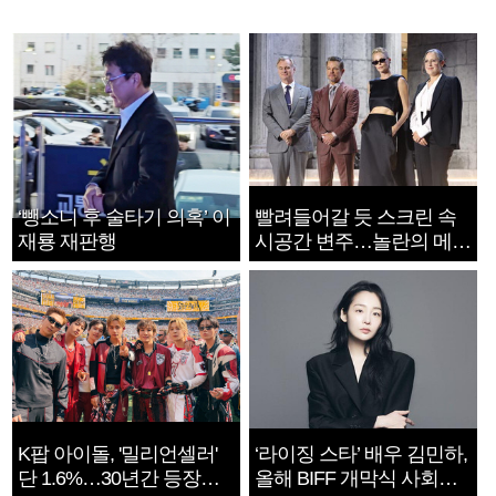
‘뺑소니 후 술타기 의혹’ 이
빨려들어갈 듯 스크린 속
재룡 재판행
시공간 변주…놀란의 메시
지는 ‘전쟁 속죄’
K팝 아이돌, '밀리언셀러'
‘라이징 스타’ 배우 김민하,
단 1.6%…30년간 등장
올해 BIFF 개막식 사회자