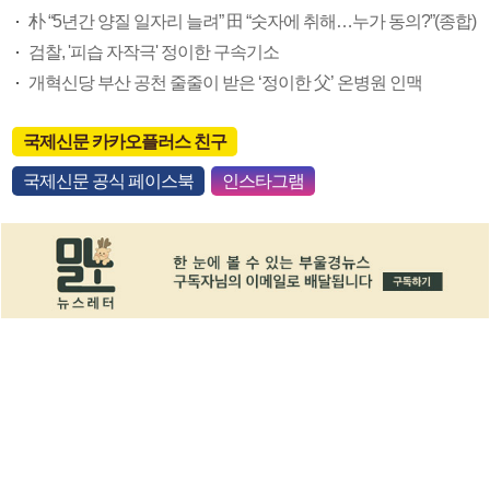
朴 “5년간 양질 일자리 늘려” 田 “숫자에 취해…누가 동의?”(종합)
검찰, '피습 자작극' 정이한 구속기소
개혁신당 부산 공천 줄줄이 받은 ‘정이한 父’ 온병원 인맥
국제신문 카카오플러스 친구
국제신문 공식 페이스북
인스타그램