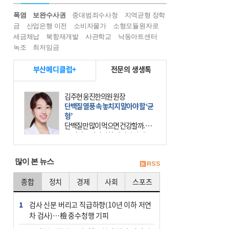
폭염
보완수사권
중대범죄수사청
지역균형 장학
금
산업은행 이전
소비자물가
소형모듈원자로
세금체납
북항재개발
사관학교
낙동아트센터
녹조
최저임금
부산메디클럽+
전문의 생생톡
김주현 웅진한의원 원장
단백질 열풍 속 놓치지 말아야 할 ‘균
형’
단백질만 많이 먹으면 건강할까. 요
즘 건강을 이야기할 때 빠지지 않는
키워드가 단백질이다. 헬스장을 다니
는 젊은 층부터 기초체력을 챙기려는
많이 본 뉴스
중·장년층까지 모두 “
종합
정치
경제
사회
스포츠
1
검사 신분 버리고 직급하향(10년 이하 저연
차 검사)…檢 중수청행 기피