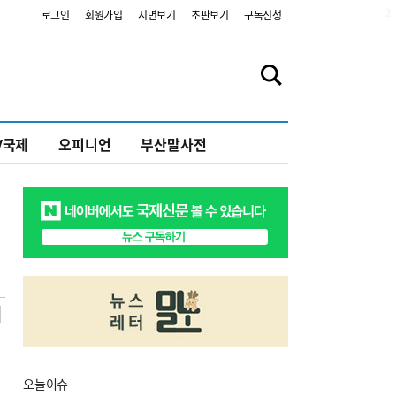
2
로그인
회원가입
지면보기
초판보기
구독신청
V국제
오피니언
부산말사전
오늘
이슈