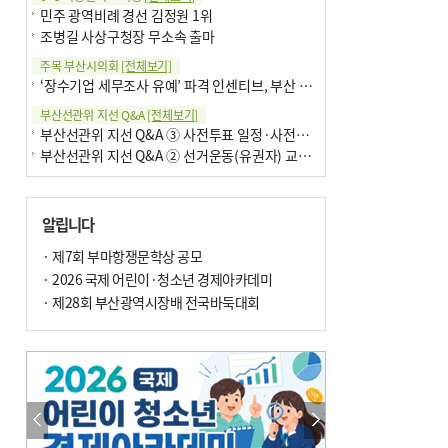
민주 광역비례 경선 김정원 1위
조병길 사상구청장 무소속 출마
주목 부산시의회
[전체보기]
‘장수기업 세무조사 유예’ 파격 인센티브, 부산 유출 막을까
부산선관위 지선 Q&A
[전체보기]
부산선관위 지선 Q&A ③ 사전투표 일정·사전투표함 보관
부산선관위 지선 Q&A ② 선거운동(유권자) 교육감투표용지
알립니다
· 제7회 부마항쟁문학상 공모
· 2026 국제 어린이·청소년 경제아카데미
· 제28회 부산광역시장배 전국바둑대회