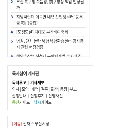
2
부산 북구청 쑥뜸방, 前구청장 책임 인정될
까
3
지방국립대 이르면 내년 신입생부터 ‘등록
금 0원’(종합)
4
[도청도설] 다대포 부산바다축제
5
법원, 단차 논란 북항 복합환승센터 공사중
지 관련 현장검증
6
해양수산부 신청사 북항재개발 부지에 짓
는다
7
지역 상권도 말라죽을 판이라…가뭄 속 밀
독자참여 게시판
양물축제 강행 논란
독자투고
|
기사제보
8
통영시민 추석 전 35만 원 받는다
인사
|
모임
|
개업
|
결혼
|
출산
|
동정
|
부고
9
산행안내
부산 철강공장 50대 노동자 추락사
|
산행후기
|
산행사진
등산
가이드
|
낚시
가이드
10
국힘 부산시당, ‘정이한 조력’ 시의원 윤리
위에…‘한동훈 지지’도 신고접수
[이슈]
전재수 부산시장