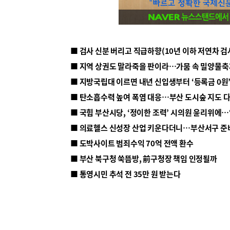
■ 지방국립대 이르면 내년 신입생부터 ‘등록금 0원’
■ 탄소흡수력 높여 폭염 대응…부산 도시숲 지도 
■ 의료헬스 신성장 산업 키운다더니…부산서구 준
■ 도박사이트 범죄수익 70억 전액 환수
■ 부산 북구청 쑥뜸방, 前구청장 책임 인정될까
■ 통영시민 추석 전 35만 원 받는다