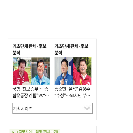
기초단체 판세·후보
기초단체 판세·후보
분석
분석
국힘·진보 승부…“종
홍순헌 “설욕” 김성수
합운동장 건립” vs “출
“수성”…53사단 부지
근 공공버스 도입”
개발엔 한 목소리
6·3 지방선거 브리핑
[전체보기]