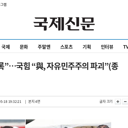
타그램
국제
문화
주말엔
스포츠
기획
인터뷰
T
 수록”…국힘 “與, 자유민주주의 파괴”(종
5-18 19:32:21
| 본지 4면
글자 크기