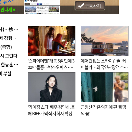
■ 검사 신분 버리고 직급하향(10년 이하 저연차 검사)…檢 중수청행 기피
■ 지역 상권도 말라죽을 판이라…가뭄 속 밀양물축제 강행 논란
(종합)
다시 그린다
‘스파이더맨’ 개봉 5일 만에 3
에어컨 없는 스카이캡슐·케
■ 국힘 부산시당, ‘정이한 조력’ 시의원 윤리위에…‘한동훈 지지’도 신고접수
00만 돌풍…박스오피스·예
이블카…외국인관광객 추억
비 부실
매율 동시 1위
대신 고역 될라
‘라이징 스타’ 배우 김민하, 올
금정산 작은 암자에 핀 ‘희망
해 BIFF 개막식 사회자 확정
의 꽃’