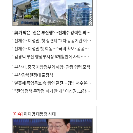
與가 막은 ‘산은 부산행’…전재수 강력한 의지 표명 없인 공염불
전재수·이성권, 첫 상견례 “2차 공공기관 이전 초당 협력”(종합)
전재수·이성권 첫 회동…“국비 확보·공공기관 이전 협력”
김경덕 부산 행정부시장 6개월만에 사의…후임 인선 촉각
부산시, 중국 지방정부와 해양·관광 협력 모색
부산광복원정대 출정식
열흘째 폭염특보 속 행인 탈진…경남 저수율 평년의 절반
“전임 정책 무작정 파기 안 돼” 이성권, 고강도 ‘전재수 견제’ 예고
[이슈]
이재명 대통령 시대