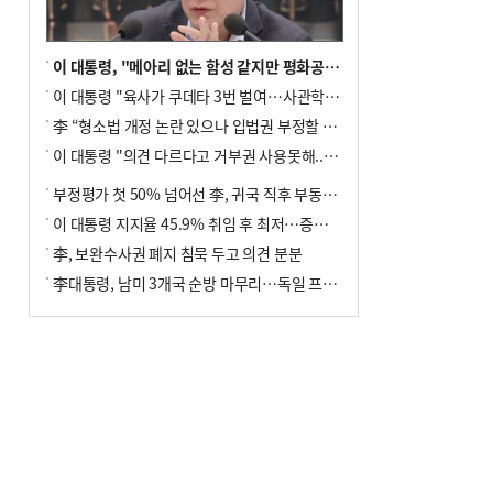
이 대통령, "메아리 없는 함성 같지만 평화공존책 계속해야"
이 대통령 "육사가 쿠데타 3번 벌여…사관학교 통합 신속히 추진"
李 “형소법 개정 논란 있으나 입법권 부정할 만큼은 아냐”(종합)
이 대통령 "의견 다르다고 거부권 사용못해.. 입법권 부정할 상황이라 보기 어려워"
부정평가 첫 50% 넘어선 李, 귀국 직후 부동산·증시 점검(종합)
이 대통령 지지율 45.9% 취임 후 최저…증시 폭락·연임 개헌 논란 영향
李, 보완수사권 폐지 침묵 두고 의견 분분
李대통령, 남미 3개국 순방 마무리…독일 프랑크푸르트 향해 출발