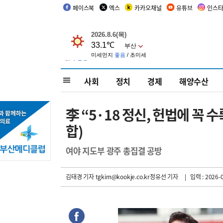
페이스북
엑스
카카오채널
유튜브
인스
사회
정치
경제
해양수산
李 “5·18 정신, 헌법에 꼭
합)
여야 지도부 광주 총집결 공방
김태경 기자
tgkim@kookje.co.kr정유선 기자
| 입력 : 2026-0