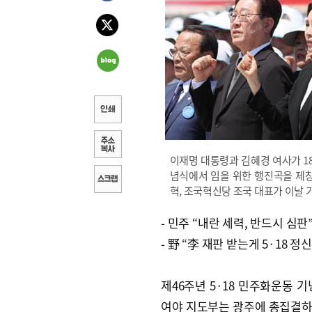
이재명 대통령과 김혜경 여사가 18
념식에서 임을 위한 행진곡을 제창
혁, 조국혁신당 조국 대표가 이날 
- 민주 “내란 세력, 반드시 심판
- 野 “李 재판 받는게 5·18 정신
제46주년 5·18 민주화운동 기
여야 지도부는 광주에 총집결