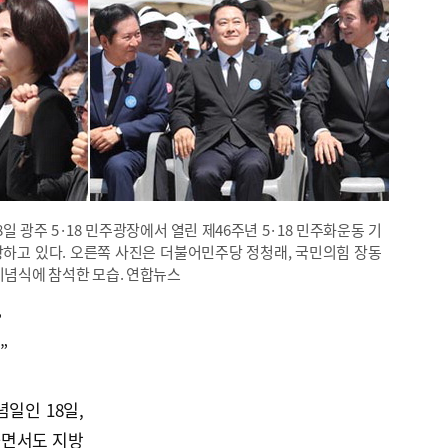
일 광주 5·18 민주광장에서 열린 제46주년 5·18 민주화운동 기
하고 있다. 오른쪽 사진은 더불어민주당 정청래, 국민의힘 장동
기념식에 참석한 모습. 연합뉴스
”
”
념일인 18일,
하면서도 지방