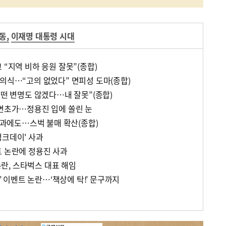
운동
,
이재명 대통령 시대
 “지역 비하 응원 잘못”(종합)
 의식…“고의 없었다” 면피성 도마(종합)
어떤 변명도 않겠다…내 잘못”(종합)
사면초가…정용진 입에 쏠린 눈
 사과에도…스벅 불매 확산(종합)
탱크데이' 사과
트 논란에 정용진 사과
 논란, 스타벅스 대표 해임
이’ 이벤트 논란…‘책상에 탁!’ 문구까지