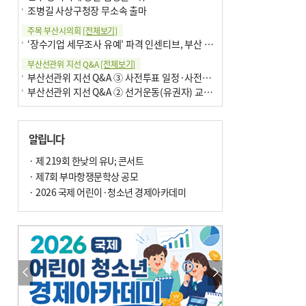
조병길 사상구청장 무소속 출마
주목 부산시의회
[전체보기]
‘장수기업 세무조사 유예’ 파격 인센티브, 부산 유출 막을까
부산선관위 지선 Q&A
[전체보기]
부산선관위 지선 Q&A ③ 사전투표 일정·사전투표함 보관
부산선관위 지선 Q&A ② 선거운동(유권자) 교육감투표용지
알립니다
· 제 219회 한낮의 유U; 콘서트
· 제7회 부마항쟁문학상 공모
· 2026 국제 어린이·청소년 경제아카데미