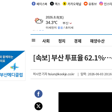
페이스북
엑스
카카오채널
유튜브
인스
사회
정치
경제
해양수산
[속보] 부산 투표율 62.1%…
허시언 기자
hsiun@kookje.co.kr
| 입력 : 2026-06-03 20:16