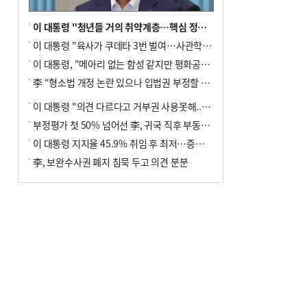
이 대통령 "청년들 거의 취약계층…핵심 정책 재편""
이 대통령 "육사가 쿠데타 3번 벌여…사관학교 통합 신속히 추진"
이 대통령, "메아리 없는 함성 같지만 평화공존책 계속해야"
李 “형소법 개정 논란 있으나 입법권 부정할 만큼은 아냐”(종합)
이 대통령 "의견 다르다고 거부권 사용못해.. 입법권 부정할 상황이라 보기 어려워"
부정평가 첫 50% 넘어선 李, 귀국 직후 부동산·증시 점검(종합)
이 대통령 지지율 45.9% 취임 후 최저…증시 폭락·연임 개헌 논란 영향
李, 보완수사권 폐지 침묵 두고 의견 분분