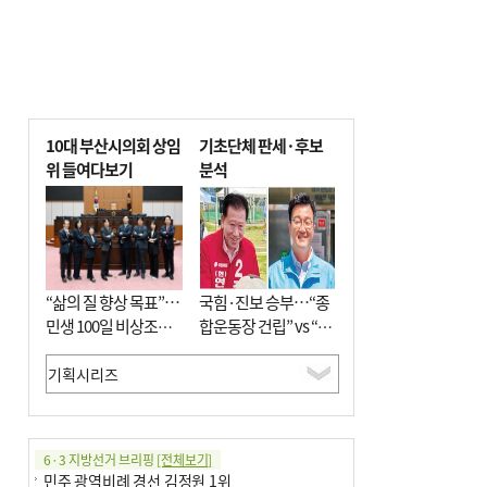
10대 부산시의회 상임
기초단체 판세·후보
위 들여다보기
분석
“삶의 질 향상 목표”…
국힘·진보 승부…“종
민생 100일 비상조치
합운동장 건립” vs “출
면밀 심사
근 공공버스 도입”
6·3 지방선거 브리핑
[전체보기]
민주 광역비례 경선 김정원 1위