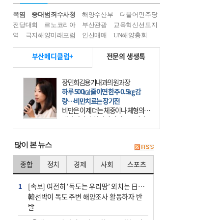
폭염
중대범죄수사청
해양수산부
더불어민주당
전당대회
르노코리아
부산관광
교육혁신선도지
역
극지해양미래포럼
인신매매
UN해양총회
부산메디클럽+
전문의 생생톡
장민희김용기내과의원과장
하루 500㎉ 줄이면 한주 0.5㎏ 감
량…비만치료는 장기전
비만은 이제 더는 체중이나 체형의 문
제가 아니다. 하나의 질병으로 인지
하고 치료와 관리를 해야 한다. 세계
보건기구(WHO)는 이미 1994년 비만
많이 본 뉴스
을 인류의 중요한
종합
정치
경제
사회
스포츠
1
[속보] 여전히 ‘독도는 우리땅’ 외치는 日…
韓선박이 독도 주변 해양조사 활동하자 반
발