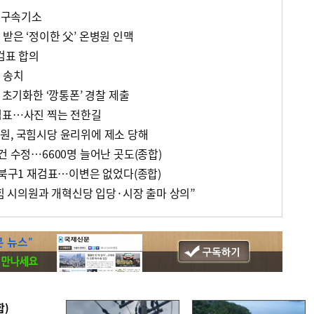
한 구속기소
받은 ‘정이한 父’ 온병원 인맥
검표 합의
 송치
 초기화한 ‘깡통폰’ 경찰 제출
검표…사진 찍는 전한길
원, 국힘시당 윤리위에 제소 당해
건 수정…6600명 늘어난 곳도(종합)
 북구1 재검표…이변은 없었다(종합)
국힘 시의원과 개혁신당 입당·시장 출마 상의”
합)