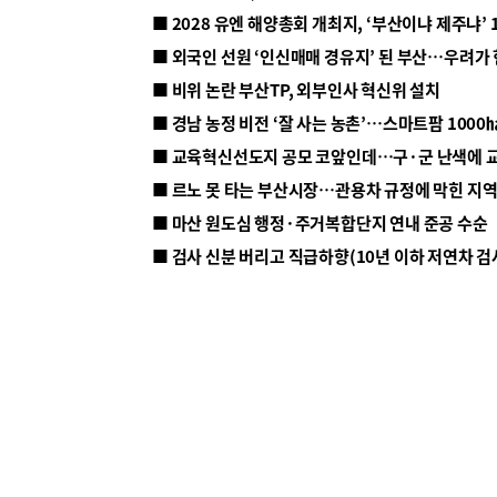
■ 2028 유엔 해양총회 개최지, ‘부산이냐 제주냐’ 
■ 외국인 선원 ‘인신매매 경유지’ 된 부산…우려가
■ 비위 논란 부산TP, 외부인사 혁신위 설치
■ 르노 못 타는 부산시장…관용차 규정에 막힌 지
■ 마산 원도심 행정·주거복합단지 연내 준공 수순