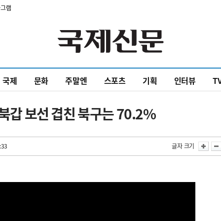
타그램
국제
문화
주말엔
스포츠
기획
인터뷰
T
북갑 보선 겹친 북구는 70.2%
:33
글자 크기