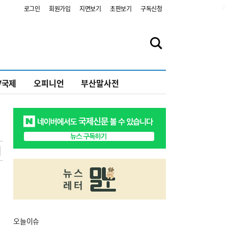
2
로그인
회원가입
지면보기
초판보기
구독신청
V국제
오피니언
부산말사전
오늘
이슈