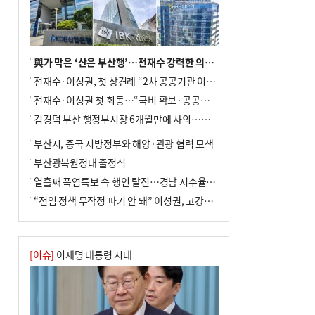
與가 막은 ‘산은 부산행’…전재수 강력한 의지 표명 없인 공염불
전재수·이성권, 첫 상견례 “2차 공공기관 이전 초당 협력”(종합)
전재수·이성권 첫 회동…“국비 확보·공공기관 이전 협력”
김경덕 부산 행정부시장 6개월만에 사의…후임 인선 촉각
부산시, 중국 지방정부와 해양·관광 협력 모색
부산광복원정대 출정식
열흘째 폭염특보 속 행인 탈진…경남 저수율 평년의 절반
“전임 정책 무작정 파기 안 돼” 이성권, 고강도 ‘전재수 견제’ 예고
[이슈]
이재명 대통령 시대