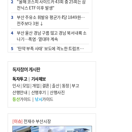
2
"올해 코스피 사이드카 43회 중 25회는 삼
전닉스 ETF 이후 발생"
3
부산 주유소 휘발유 평균가 ℓ당 1849원…
전주보다 3원 ↓
4
부산 울산 경남 구름 많고 경남 북서내륙 소
나기…폭염·열대야 계속
5
‘탄약 부족 사태’ 보도에 격노한 트럼프…
군사기밀 유출자 색출 지시
6
부산 앞바다에 기름 425ℓ 유출한 러시아 화
독자참여 게시판
물선 적발
독자투고
|
기사제보
7
[2026 부산청소년극지체험탐험대 현장르
인사
|
모임
|
개업
|
결혼
|
출산
|
동정
|
부고
포] 2회 : 하늘에서 만난 얼음의 나라
산행안내
|
산행후기
|
산행사진
8
입추 지났지만 푹푹 찐다…온열질환자 10
등산
가이드
|
낚시
가이드
년 만에 3배
9
백양산 고지대 마을우물 55년 만에 바닥
10
경위 이하 경찰 하위직 ‘중수청 러시’ 전
[이슈]
전재수 부산시장
망…檢 기피와 대조