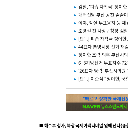
검찰, '피습 자작극' 정이
개혁신당 부산 공천 줄줄이 
여야, 잠실 투표용지 등 재
조병길 전 사상구청장 검찰
[단독] 피습 자작극 정이한,
44표차 통영시장 선거 재
정이한 조력 의혹 부산시의
6·3지방선거 투표자수 72
‘26표차 당락’ 부산시의원
[단독] 이준석 “정이한, 
■ 해수부 청사, 북항 국제여객터미널 옆에 선다(종