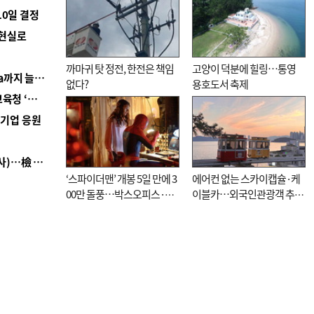
10일 결정
 현실로
까마귀 탓 정전, 한전은 책임
고양이 덕분에 힐링…통영
■ 경남 농정 비전 ‘잘 사는 농촌’…스마트팜 1000㏊까지 늘린다
없다?
용호도서 축제
■ 교육혁신선도지 공모 코앞인데…구·군 난색에 교육청 ‘쩔쩔’
역기업 응원
■ 검사 신분 버리고 직급하향(10년 이하 저연차 검사)…檢 중수청행 기피
‘스파이더맨’ 개봉 5일 만에 3
에어컨 없는 스카이캡슐·케
00만 돌풍…박스오피스·예
이블카…외국인관광객 추억
매율 동시 1위
대신 고역 될라