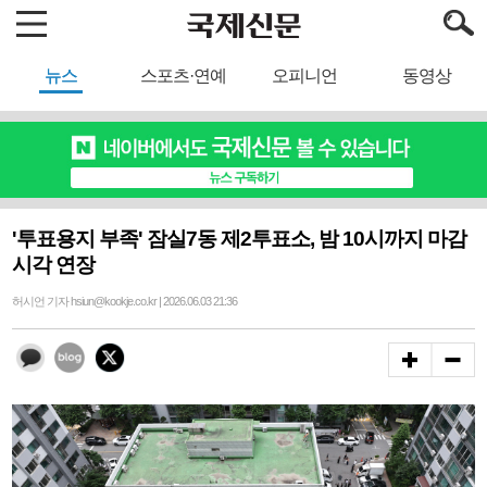
뉴스
스포츠·연예
오피니언
동영상
'투표용지 부족' 잠실7동 제2투표소, 밤 10시까지 마감
시각 연장
허시언 기자 hsiun@kookje.co.kr | 2026.06.03 21:36