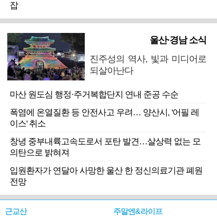
잡
울산·경남 소식
진주성의 역사, 빛과 미디어로
되살아난다
마산 원도심 행정·주거복합단지 연내 준공 수순
폭염에 온열질환 등 안전사고 우려… 양산시, '어필 레
이스' 취소
창녕 중부내륙고속도로서 포탄 발견…살상력 없는 모
의탄으로 밝혀져
입원환자가 연달아 사망한 울산 한 정신의료기관 폐원
전망
근교산
주말엔&라이프