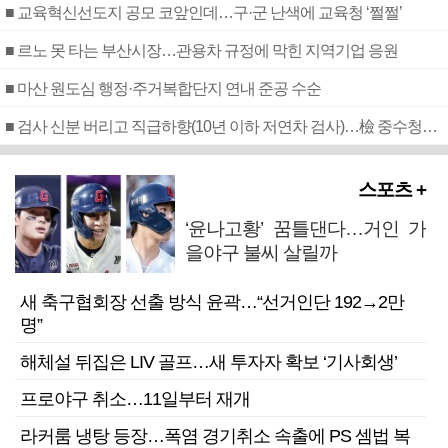
■ 교육혁신선도지 공모 코앞인데…구·군 난색에 교육청 ‘쩔쩔’
■ 르노 못 타는 부산시장…관용차 규정에 막힌 지역기업 응원
■ 마산 원도심 행정·주거복합단지 연내 준공 수순
■ 검사 신분 버리고 직급하향(10년 이하 저연차 검사)…檢 중수청행 기피
스포츠 +
‘윤나고황’ 꿈틀댄다…거인 가
을야구 불씨 살릴까
새 축구협회장 선출 방식 윤곽…“선거인단 192→2만
명”
해체설 뒤집은 LIV 골프…새 투자자 확보 ‘기사회생’
프로야구 취소…11일부터 재개
라커룸 냉탕 등장…폭염 경기취소 속출에 PS 셈법 복