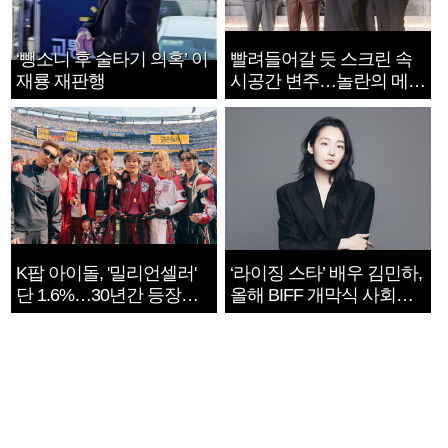
‘뺑소니 후 술타기 의혹’ 이
빨려들어갈 듯 스크린 속
재룡 재판행
시공간 변주…놀란의 메시
지는 ‘전쟁 속죄’
K팝 아이돌, '밀리언셀러'
‘라이징 스타’ 배우 김민하,
단 1.6%…30년간 등장
올해 BIFF 개막식 사회자
1182개팀 전수조사
확정