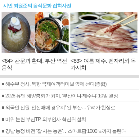
시인 최원준의 음식문화 잡학사전
<84> 관문과 환대, 부산 역전
<83> 여름 제주, 벤자리와 독
음식
가시치
■ 해수부 청사, 북항 국제여객터미널 옆에 선다(종합)
■ 2028 유엔 해양총회 개최지, ‘부산이냐 제주냐’ 10일 결정
■ 외국인 선원 ‘인신매매 경유지’ 된 부산…우려가 현실로
■ 비위 논란 부산TP, 외부인사 혁신위 설치
■ 경남 농정 비전 ‘잘 사는 농촌’…스마트팜 1000㏊까지 늘린다