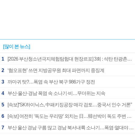
[많이 본 뉴스]
1
[2026 부산청소년극지체험탐험대 현장르포] 3회 : 석탄 탄광촌에서 북극 연구의 중심지로
2
‘혐오표현’ 쓰면 지방공무원 최대 파면까지 중징계
3
까마귀 탓?…폭염 속 부산 북구 986가구 정전
4
부산·울산·경남 폭염 속 소나기·비…무더위는 지속
5
[속보]“SK하이닉스, 中패키징공장 매각 검토…중국서 인수 거론”
6
[속보] 여전히 ‘독도는 우리땅’ 외치는 日…韓선박이 독도 주변 해양조사 활동하자 반발
7
부산 울산 경남 구름 많고 경남 북서내륙 소나기…폭염·열대야 계속