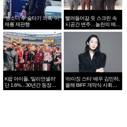
‘뺑소니 후 술타기 의혹’ 이
빨려들어갈 듯 스크린 속
재룡 재판행
시공간 변주…놀란의 메시
지는 ‘전쟁 속죄’
K팝 아이돌, '밀리언셀러'
‘라이징 스타’ 배우 김민하,
단 1.6%…30년간 등장
올해 BIFF 개막식 사회자
1182개팀 전수조사
확정