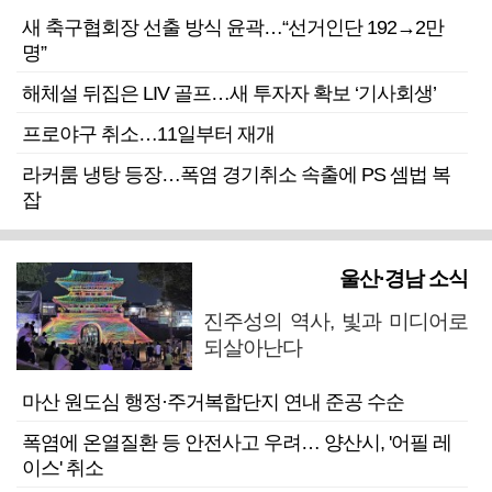
새 축구협회장 선출 방식 윤곽…“선거인단 192→2만
명”
해체설 뒤집은 LIV 골프…새 투자자 확보 ‘기사회생’
프로야구 취소…11일부터 재개
라커룸 냉탕 등장…폭염 경기취소 속출에 PS 셈법 복
잡
울산·경남 소식
진주성의 역사, 빛과 미디어로
되살아난다
마산 원도심 행정·주거복합단지 연내 준공 수순
폭염에 온열질환 등 안전사고 우려… 양산시, '어필 레
이스' 취소