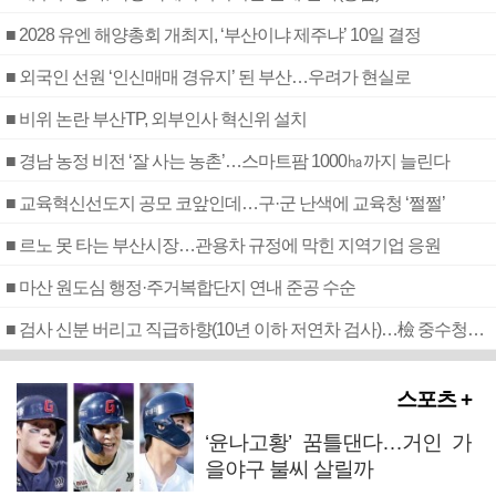
■ 2028 유엔 해양총회 개최지, ‘부산이냐 제주냐’ 10일 결정
■ 외국인 선원 ‘인신매매 경유지’ 된 부산…우려가 현실로
■ 비위 논란 부산TP, 외부인사 혁신위 설치
■ 경남 농정 비전 ‘잘 사는 농촌’…스마트팜 1000㏊까지 늘린다
■ 교육혁신선도지 공모 코앞인데…구·군 난색에 교육청 ‘쩔쩔’
■ 르노 못 타는 부산시장…관용차 규정에 막힌 지역기업 응원
■ 마산 원도심 행정·주거복합단지 연내 준공 수순
■ 검사 신분 버리고 직급하향(10년 이하 저연차 검사)…檢 중수청행 기피
스포츠 +
‘윤나고황’ 꿈틀댄다…거인 가
을야구 불씨 살릴까