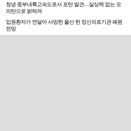
창녕 중부내륙고속도로서 포탄 발견…살상력 없는 모
의탄으로 밝혀져
입원환자가 연달아 사망한 울산 한 정신의료기관 폐원
전망
근교산
주말엔&라이프
근교산&그너머…상주·문경
폭염보다 더 뜨거워라…100
청화산~시루봉
일을 붉게 불태울 ‘선비정신’
피었네
PC버전
엑스
페이스북