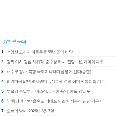
[많이 본 뉴스]
1
백양산 고지대 마을우물 55년 만에 바닥
2
경위 이하 경찰 하위직 ‘중수청 러시’ 전망…檢 기피와 대조
3
해수부 청사, 북항 국제여객터미널 옆에 선다(종합)
4
피란마을 67년 역사인데…전교생 24명 아미초 통폐합 기로
5
부울경 주말부터 비소식…‘극한 폭염’ 한풀 꺾일 듯
6
“낙동강권 삼락·을숙도·다대포 연결해 서부산 관광 키우자”
7
오늘의 날씨- 2026년 8월 7일