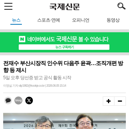
뉴스
스포츠·연예
오피니언
동영상
전재수 부산시장직 인수위 다음주 윤곽…조직개편 방
향 등 제시
5일 오후 당선증 받고 공식 활동 시작
이영실 기자 sily1982@kookje.co.kr | 2026.06.05 15:14