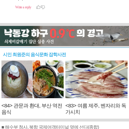
시인 최원준의 음식문화 잡학사전
<84> 관문과 환대, 부산 역전
<83> 여름 제주, 벤자리와 독
음식
가시치
■ 해수부 청사, 북항 국제여객터미널 옆에 선다(종합)