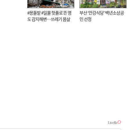
#몽돌밭 #일몰 핫플로 뜬 영
부산 ‘안강식당’ 백년소상공
도 감지해변…쓰레기 몸살
인 선정