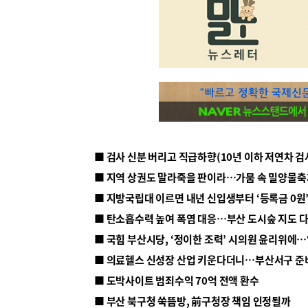
■ 지방국립대 이르면 내년 신입생부터 ‘등록금 0원’
■ 탄소흡수력 높여 폭염 대응…부산 도시숲 지도 
■ 의료헬스 신성장 산업 키운다더니…부산서구 준
■ 도박사이트 범죄수익 70억 전액 환수
■ 부산 북구청 쑥뜸방, 前구청장 책임 인정될까