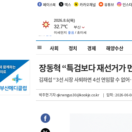
페이스북
엑스
카카오채널
유튜브
인스
사회
정치
경제
해양수산
장동혁 “특검보다 재선거가 
김재섭 “3선 시장 사퇴하면 4선 연임할 수 없
박주현 기자
qkrwngus30@kookje.co.kr
| 입력 : 2026-06-0