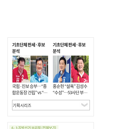
기초단체 판세·후보
기초단체 판세·후보
분석
분석
국힘·진보 승부…“종
홍순헌 “설욕” 김성수
합운동장 건립” vs “출
“수성”…53사단 부지
근 공공버스 도입”
개발엔 한 목소리
6·3 지방선거 브리핑
[전체보기]