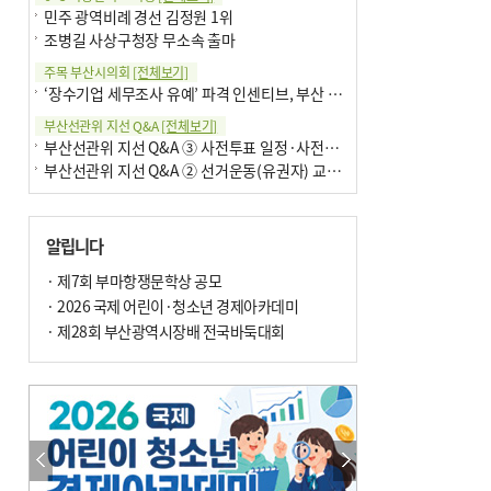
민주 광역비례 경선 김정원 1위
조병길 사상구청장 무소속 출마
주목 부산시의회
[전체보기]
‘장수기업 세무조사 유예’ 파격 인센티브, 부산 유출 막을까
부산선관위 지선 Q&A
[전체보기]
부산선관위 지선 Q&A ③ 사전투표 일정·사전투표함 보관
부산선관위 지선 Q&A ② 선거운동(유권자) 교육감투표용지
알립니다
· 제7회 부마항쟁문학상 공모
· 2026 국제 어린이·청소년 경제아카데미
· 제28회 부산광역시장배 전국바둑대회