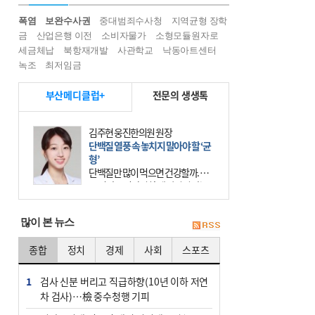
폭염
보완수사권
중대범죄수사청
지역균형 장학
금
산업은행 이전
소비자물가
소형모듈원자로
세금체납
북항재개발
사관학교
낙동아트센터
녹조
최저임금
부산메디클럽+
전문의 생생톡
김주현 웅진한의원 원장
단백질 열풍 속 놓치지 말아야 할 ‘균
형’
단백질만 많이 먹으면 건강할까. 요
즘 건강을 이야기할 때 빠지지 않는
키워드가 단백질이다. 헬스장을 다니
는 젊은 층부터 기초체력을 챙기려는
많이 본 뉴스
중·장년층까지 모두 “
종합
정치
경제
사회
스포츠
1
검사 신분 버리고 직급하향(10년 이하 저연
차 검사)…檢 중수청행 기피