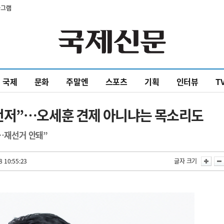
타그램
국제
문화
주말엔
스포츠
기획
인터뷰
T
먼저”…오세훈 견제 아니냐는 목소리도
어…재선거 안돼”
8 10:55:23
글자 크기