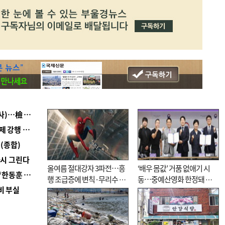
■ 검사 신분 버리고 직급하향(10년 이하 저연차 검사)…檢 중수청행 기피
■ 지역 상권도 말라죽을 판이라…가뭄 속 밀양물축제 강행 논란
(종합)
다시 그린다
올여름 절대강자 3파전…흥
‘배우 몸값’ 거품 없애기 시
■ 국힘 부산시당, ‘정이한 조력’ 시의원 윤리위에…‘한동훈 지지’도 신고접수
행 조급증에 변칙·무리수 마
동…중예산영화 한정돼 실
비 부실
케팅도
효성 의문도