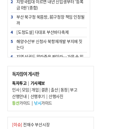
2
지방국립대 이르면 내년 신입생부터 ‘등록
금 0원’(종합)
3
부산 북구청 쑥뜸방, 前구청장 책임 인정될
까
4
[도청도설] 다대포 부산바다축제
5
해양수산부 신청사 북항재개발 부지에 짓
는다
6
지역 상권도 말라죽을 판이라…가뭄 속 밀
양물축제 강행 논란
7
법원, 단차 논란 북항 복합환승센터 공사중
독자참여 게시판
지 관련 현장검증
독자투고
|
기사제보
8
통영시민 추석 전 35만 원 받는다
인사
|
모임
|
개업
|
결혼
|
출산
|
동정
|
부고
9
산행안내
부산 철강공장 50대 노동자 추락사
|
산행후기
|
산행사진
등산
가이드
|
낚시
가이드
10
국힘 부산시당, ‘정이한 조력’ 시의원 윤리
위에…‘한동훈 지지’도 신고접수
[이슈]
전재수 부산시장