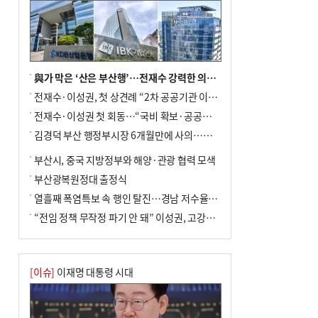
與가 막은 ‘산은 부산행’…전재수 강력한 의지 표명 없인 공염불
전재수·이성권, 첫 상견례 “2차 공공기관 이전 초당 협력”(종합)
전재수·이성권 첫 회동…“국비 확보·공공기관 이전 협력”
김경덕 부산 행정부시장 6개월만에 사의…후임 인선 촉각
부산시, 중국 지방정부와 해양·관광 협력 모색
부산광복원정대 출정식
열흘째 폭염특보 속 행인 탈진…경남 저수율 평년의 절반
“전임 정책 무작정 파기 안 돼” 이성권, 고강도 ‘전재수 견제’ 예고
[이슈]
이재명 대통령 시대