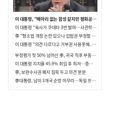
이 대통령, "메아리 없는 함성 같지만 평화공존책 계속해야"
이 대통령 "육사가 쿠데타 3번 벌여…사관학교 통합 신속히 추진"
李 “형소법 개정 논란 있으나 입법권 부정할 만큼은 아냐”(종합)
이 대통령 "의견 다르다고 거부권 사용못해.. 입법권 부정할 상황이라 보기 어려워"
부정평가 첫 50% 넘어선 李, 귀국 직후 부동산·증시 점검(종합)
이 대통령 지지율 45.9% 취임 후 최저…증시 폭락·연임 개헌 논란 영향
李, 보완수사권 폐지 침묵 두고 의견 분분
李대통령, 남미 3개국 순방 마무리…독일 프랑크푸르트 향해 출발