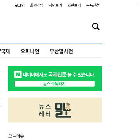
2
로그인
회원가입
지면보기
초판보기
구독신청
V국제
오피니언
부산말사전
오늘
이슈