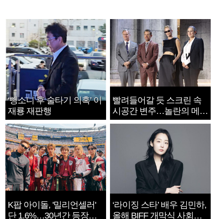
‘뺑소니 후 술타기 의혹’ 이
빨려들어갈 듯 스크린 속
재룡 재판행
시공간 변주…놀란의 메시
지는 ‘전쟁 속죄’
K팝 아이돌, '밀리언셀러'
‘라이징 스타’ 배우 김민하,
단 1.6%…30년간 등장
올해 BIFF 개막식 사회자