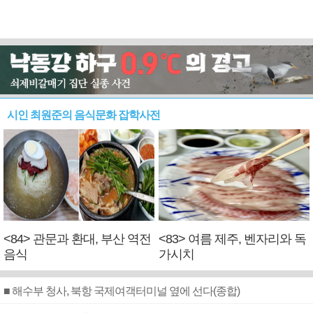
시인 최원준의 음식문화 잡학사전
<84> 관문과 환대, 부산 역전
<83> 여름 제주, 벤자리와 독
음식
가시치
■ 해수부 청사, 북항 국제여객터미널 옆에 선다(종합)