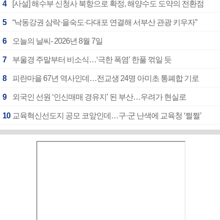
4
[사설] 해수부 신청사 북항으로 확정, 해양수도 도약의 전환점
5
“낙동강권 삼락·을숙도·다대포 연결해 서부산 관광 키우자”
6
오늘의 날씨- 2026년 8월 7일
7
부울경 주말부터 비소식…‘극한 폭염’ 한풀 꺾일 듯
8
피란마을 67년 역사인데…전교생 24명 아미초 통폐합 기로
9
외국인 선원 ‘인신매매 경유지’ 된 부산…우려가 현실로
10
교육혁신선도지 공모 코앞인데…구·군 난색에 교육청 ‘쩔쩔’