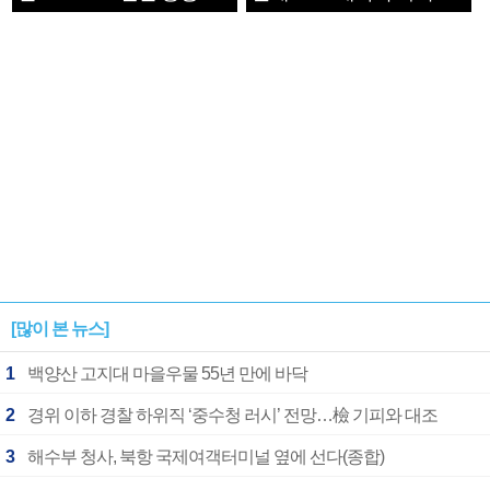
1182개팀 전수조사
확정
[많이 본 뉴스]
1
백양산 고지대 마을우물 55년 만에 바닥
2
경위 이하 경찰 하위직 ‘중수청 러시’ 전망…檢 기피와 대조
3
해수부 청사, 북항 국제여객터미널 옆에 선다(종합)