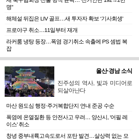
새 축구협회장 선출 방식 윤곽…“선거인단 192→2만
명”
해체설 뒤집은 LIV 골프…새 투자자 확보 ‘기사회생’
프로야구 취소…11일부터 재개
라커룸 냉탕 등장…폭염 경기취소 속출에 PS 셈법 복
잡
울산·경남 소식
진주성의 역사, 빛과 미디어로
되살아난다
마산 원도심 행정·주거복합단지 연내 준공 수순
폭염에 온열질환 등 안전사고 우려… 양산시, '어필 레
이스' 취소
창녕 중부내륙고속도로서 포탄 발견…살상력 없는 모