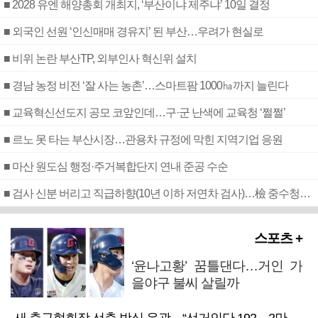
■ 2028 유엔 해양총회 개최지, ‘부산이냐 제주냐’ 10일 결정
■ 외국인 선원 ‘인신매매 경유지’ 된 부산…우려가 현실로
■ 비위 논란 부산TP, 외부인사 혁신위 설치
■ 경남 농정 비전 ‘잘 사는 농촌’…스마트팜 1000㏊까지 늘린다
■ 교육혁신선도지 공모 코앞인데…구·군 난색에 교육청 ‘쩔쩔’
■ 르노 못 타는 부산시장…관용차 규정에 막힌 지역기업 응원
■ 마산 원도심 행정·주거복합단지 연내 준공 수순
■ 검사 신분 버리고 직급하향(10년 이하 저연차 검사)…檢 중수청행 기피
스포츠 +
‘윤나고황’ 꿈틀댄다…거인 가
을야구 불씨 살릴까