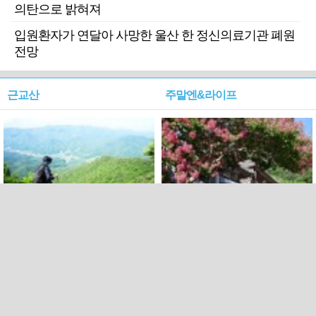
의탄으로 밝혀져
입원환자가 연달아 사망한 울산 한 정신의료기관 폐원
전망
근교산
주말엔&라이프
근교산&그너머…상주·문경
폭염보다 더 뜨거워라…100
청화산~시루봉
일을 붉게 불태울 ‘선비정신’
피었네
PC버전
엑스
페이스북
Copyright ⓒ 2015 All rights reserved by 국제신문