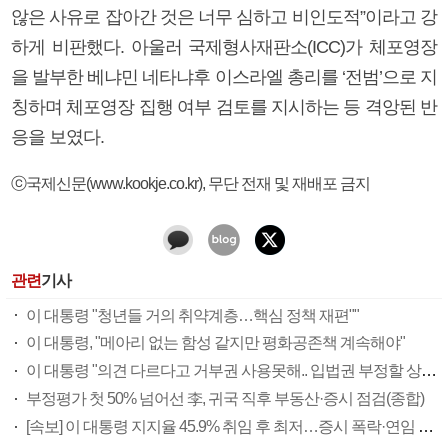
않은 사유로 잡아간 것은 너무 심하고 비인도적”이라고 강
하게 비판했다. 아울러 국제형사재판소(ICC)가 체포영장
을 발부한 베냐민 네타냐후 이스라엘 총리를 ‘전범’으로 지
칭하며 체포영장 집행 여부 검토를 지시하는 등 격앙된 반
응을 보였다.
ⓒ국제신문(www.kookje.co.kr), 무단 전재 및 재배포 금지
관련
기사
이 대통령 "청년들 거의 취약계층…핵심 정책 재편""
이 대통령, "메아리 없는 함성 같지만 평화공존책 계속해야"
이 대통령 "의견 다르다고 거부권 사용못해.. 입법권 부정할 상황이라 보기 어려워"
부정평가 첫 50% 넘어선 李, 귀국 직후 부동산·증시 점검(종합)
[속보] 이 대통령 지지율 45.9% 취임 후 최저…증시 폭락·연임 개헌 논란 영향