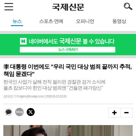
뉴스
스포츠·연예
오피니언
동영상
李 대통령 이번에도 "우리 국민 대상 범죄 끝까지 추적,
책임 묻겠다"
한국인 사업가 살해 전직 필리핀 경찰관 검거 소식에
올초 캄보디아 한인 대상 범죄엔 "건들면 패가망신"
김태경 기자 tgkim@kookje.co.kr | 2026.06.10 10:26