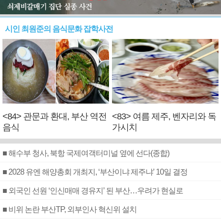
시인 최원준의 음식문화 잡학사전
<84> 관문과 환대, 부산 역전
<83> 여름 제주, 벤자리와 독
음식
가시치
■ 해수부 청사, 북항 국제여객터미널 옆에 선다(종합)
■ 2028 유엔 해양총회 개최지, ‘부산이냐 제주냐’ 10일 결정
■ 외국인 선원 ‘인신매매 경유지’ 된 부산…우려가 현실로
■ 비위 논란 부산TP, 외부인사 혁신위 설치