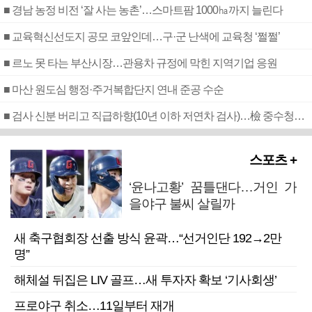
■ 경남 농정 비전 ‘잘 사는 농촌’…스마트팜 1000㏊까지 늘린다
■ 교육혁신선도지 공모 코앞인데…구·군 난색에 교육청 ‘쩔쩔’
■ 르노 못 타는 부산시장…관용차 규정에 막힌 지역기업 응원
■ 마산 원도심 행정·주거복합단지 연내 준공 수순
■ 검사 신분 버리고 직급하향(10년 이하 저연차 검사)…檢 중수청행 기피
스포츠 +
‘윤나고황’ 꿈틀댄다…거인 가
을야구 불씨 살릴까
새 축구협회장 선출 방식 윤곽…“선거인단 192→2만
명”
해체설 뒤집은 LIV 골프…새 투자자 확보 ‘기사회생’
프로야구 취소…11일부터 재개