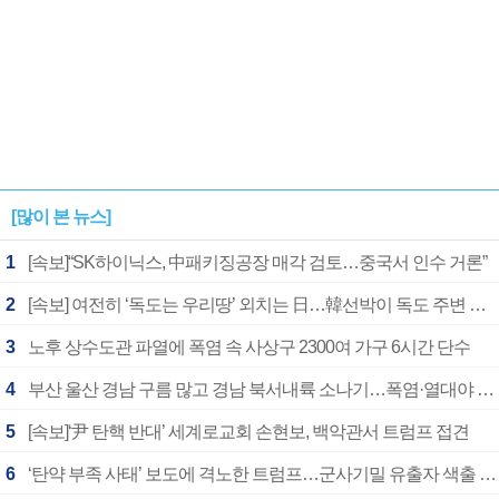
[많이 본 뉴스]
1
[속보]“SK하이닉스, 中패키징공장 매각 검토…중국서 인수 거론”
2
[속보] 여전히 ‘독도는 우리땅’ 외치는 日…韓선박이 독도 주변 해양조사 활동하자 반발
3
노후 상수도관 파열에 폭염 속 사상구 2300여 가구 6시간 단수
4
부산 울산 경남 구름 많고 경남 북서내륙 소나기…폭염·열대야 계속
5
[속보]‘尹 탄핵 반대’ 세계로교회 손현보, 백악관서 트럼프 접견
6
‘탄약 부족 사태’ 보도에 격노한 트럼프…군사기밀 유출자 색출 지시