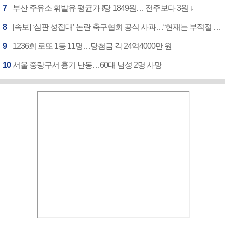
7
부산 주유소 휘발유 평균가 ℓ당 1849원… 전주보다 3원 ↓
8
[속보] ‘심판 성접대’ 논란 축구협회 공식 사과…“현재는 부적절 행위 없어”
9
1236회 로또 1등 11명…당첨금 각 24억4000만 원
10
서울 중랑구서 흉기 난동…60대 남성 2명 사망