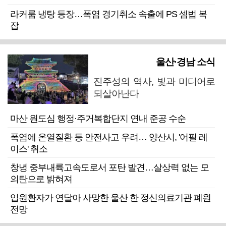
라커룸 냉탕 등장…폭염 경기취소 속출에 PS 셈법 복
잡
울산·경남 소식
진주성의 역사, 빛과 미디어로
되살아난다
마산 원도심 행정·주거복합단지 연내 준공 수순
폭염에 온열질환 등 안전사고 우려… 양산시, '어필 레
이스' 취소
창녕 중부내륙고속도로서 포탄 발견…살상력 없는 모
의탄으로 밝혀져
입원환자가 연달아 사망한 울산 한 정신의료기관 폐원
전망