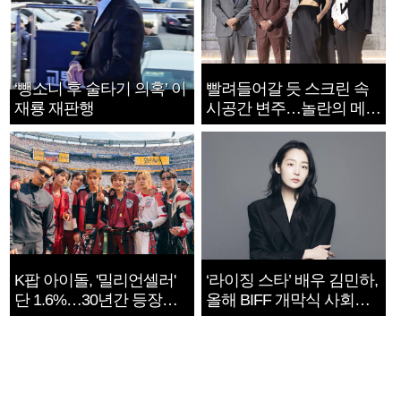
‘뺑소니 후 술타기 의혹’ 이
빨려들어갈 듯 스크린 속
재룡 재판행
시공간 변주…놀란의 메시
지는 ‘전쟁 속죄’
K팝 아이돌, '밀리언셀러'
‘라이징 스타’ 배우 김민하,
단 1.6%…30년간 등장
올해 BIFF 개막식 사회자
1182개팀 전수조사
확정