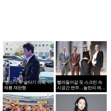
‘뺑소니 후 술타기 의혹’ 이
빨려들어갈 듯 스크린 속
재룡 재판행
시공간 변주…놀란의 메시
지는 ‘전쟁 속죄’