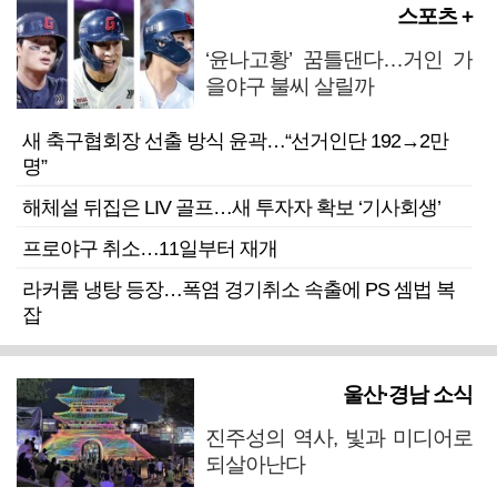
스포츠 +
‘윤나고황’ 꿈틀댄다…거인 가
을야구 불씨 살릴까
새 축구협회장 선출 방식 윤곽…“선거인단 192→2만
명”
해체설 뒤집은 LIV 골프…새 투자자 확보 ‘기사회생’
프로야구 취소…11일부터 재개
라커룸 냉탕 등장…폭염 경기취소 속출에 PS 셈법 복
잡
울산·경남 소식
진주성의 역사, 빛과 미디어로
되살아난다