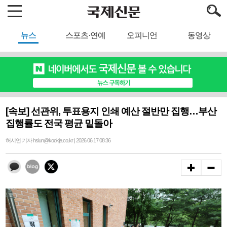
뉴스
스포츠·연예
오피니언
동영상
[속보] 선관위, 투표용지 인쇄 예산 절반만 집행…부산
집행률도 전국 평균 밑돌아
허시언 기자 hsiun@kookje.co.kr | 2026.06.17 08:36