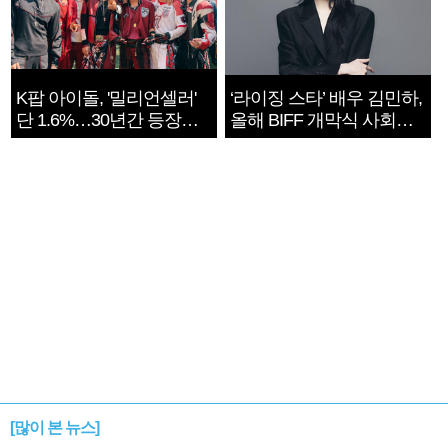
K팝 아이돌, '밀리언셀러'
‘라이징 스타’ 배우 김민하,
단 1.6%…30년간 등장
올해 BIFF 개막식 사회자
1182개팀 전수조사
확정
[많이 본 뉴스]