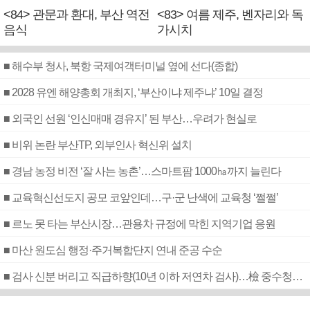
<84> 관문과 환대, 부산 역전
<83> 여름 제주, 벤자리와 독
음식
가시치
■ 해수부 청사, 북항 국제여객터미널 옆에 선다(종합)
■ 2028 유엔 해양총회 개최지, ‘부산이냐 제주냐’ 10일 결정
■ 외국인 선원 ‘인신매매 경유지’ 된 부산…우려가 현실로
■ 비위 논란 부산TP, 외부인사 혁신위 설치
■ 경남 농정 비전 ‘잘 사는 농촌’…스마트팜 1000㏊까지 늘린다
■ 교육혁신선도지 공모 코앞인데…구·군 난색에 교육청 ‘쩔쩔’
■ 르노 못 타는 부산시장…관용차 규정에 막힌 지역기업 응원
■ 마산 원도심 행정·주거복합단지 연내 준공 수순
■ 검사 신분 버리고 직급하향(10년 이하 저연차 검사)…檢 중수청행 기피