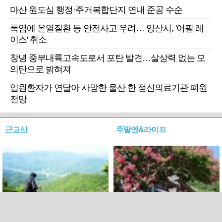
마산 원도심 행정·주거복합단지 연내 준공 수순
폭염에 온열질환 등 안전사고 우려… 양산시, '어필 레
이스' 취소
창녕 중부내륙고속도로서 포탄 발견…살상력 없는 모
의탄으로 밝혀져
입원환자가 연달아 사망한 울산 한 정신의료기관 폐원
전망
근교산
주말엔&라이프