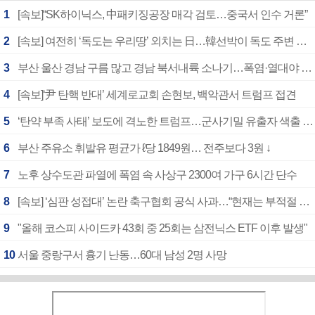
1
[속보]“SK하이닉스, 中패키징공장 매각 검토…중국서 인수 거론”
2
[속보] 여전히 ‘독도는 우리땅’ 외치는 日…韓선박이 독도 주변 해양조사 활동하자 반발
3
부산 울산 경남 구름 많고 경남 북서내륙 소나기…폭염·열대야 계속
4
[속보]‘尹 탄핵 반대’ 세계로교회 손현보, 백악관서 트럼프 접견
5
‘탄약 부족 사태’ 보도에 격노한 트럼프…군사기밀 유출자 색출 지시
6
부산 주유소 휘발유 평균가 ℓ당 1849원… 전주보다 3원 ↓
7
노후 상수도관 파열에 폭염 속 사상구 2300여 가구 6시간 단수
8
[속보] ‘심판 성접대’ 논란 축구협회 공식 사과…“현재는 부적절 행위 없어”
9
"올해 코스피 사이드카 43회 중 25회는 삼전닉스 ETF 이후 발생"
10
서울 중랑구서 흉기 난동…60대 남성 2명 사망