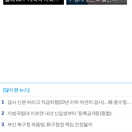
확정
[많이 본 뉴스]
1
검사 신분 버리고 직급하향(10년 이하 저연차 검사)…檢 중수청행 기피
2
지방국립대 이르면 내년 신입생부터 ‘등록금 0원’(종합)
3
부산 북구청 쑥뜸방, 前구청장 책임 인정될까