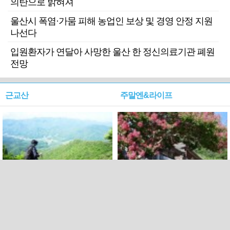
의탄으로 밝혀져
울산시 폭염·가뭄 피해 농업인 보상 및 경영 안정 지원
나선다
입원환자가 연달아 사망한 울산 한 정신의료기관 폐원
전망
근교산
주말엔&라이프
근교산&그너머…상주·문경
폭염보다 더 뜨거워라…100
청화산~시루봉
일을 붉게 불태울 ‘선비정신’
피었네