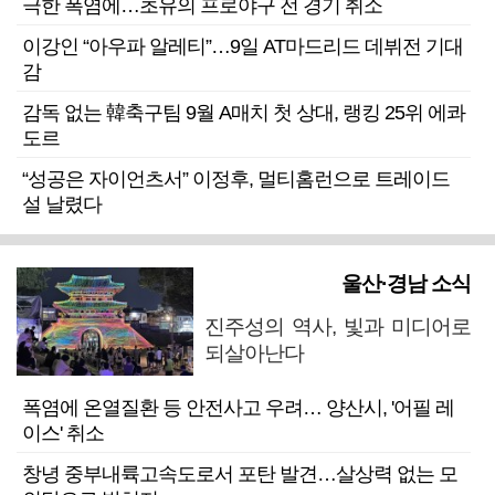
극한 폭염에…초유의 프로야구 전 경기 취소
이강인 “아우파 알레티”…9일 AT마드리드 데뷔전 기대
감
감독 없는 韓축구팀 9월 A매치 첫 상대, 랭킹 25위 에콰
도르
“성공은 자이언츠서” 이정후, 멀티홈런으로 트레이드
설 날렸다
울산·경남 소식
진주성의 역사, 빛과 미디어로
되살아난다
폭염에 온열질환 등 안전사고 우려… 양산시, '어필 레
이스' 취소
창녕 중부내륙고속도로서 포탄 발견…살상력 없는 모