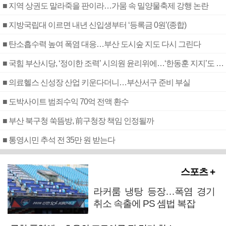
■ 지역 상권도 말라죽을 판이라…가뭄 속 밀양물축제 강행 논란
■ 지방국립대 이르면 내년 신입생부터 ‘등록금 0원’(종합)
■ 탄소흡수력 높여 폭염 대응…부산 도시숲 지도 다시 그린다
■ 국힘 부산시당, ‘정이한 조력’ 시의원 윤리위에…‘한동훈 지지’도 신고접수
■ 의료헬스 신성장 산업 키운다더니…부산서구 준비 부실
■ 도박사이트 범죄수익 70억 전액 환수
■ 부산 북구청 쑥뜸방, 前구청장 책임 인정될까
■ 통영시민 추석 전 35만 원 받는다
스포츠 +
라커룸 냉탕 등장…폭염 경기
취소 속출에 PS 셈법 복잡