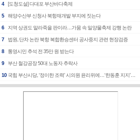
4
[도청도설] 다대포 부산바다축제
5
해양수산부 신청사 북항재개발 부지에 짓는다
6
지역 상권도 말라죽을 판이라…가뭄 속 밀양물축제 강행 논란
7
법원, 단차 논란 북항 복합환승센터 공사중지 관련 현장검증
8
통영시민 추석 전 35만 원 받는다
9
부산 철강공장 50대 노동자 추락사
10
국힘 부산시당, ‘정이한 조력’ 시의원 윤리위에…‘한동훈 지지’도 신고접수