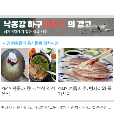
시인 최원준의 음식문화 잡학사전
<84> 관문과 환대, 부산 역전
<83> 여름 제주, 벤자리와 독
음식
가시치
■ 검사 신분 버리고 직급하향(10년 이하 저연차 검사)…檢 중수청행 기피