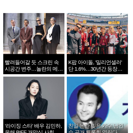
빨려들어갈 듯 스크린 속
K팝 아이돌, '밀리언셀러'
시공간 변주…놀란의 메시
단 1.6%…30년간 등장
지는 ‘전쟁 속죄’
1182개팀 전수조사
‘라이징 스타’ 배우 김민하,
친일 논란 빚은 가수 남인
올해 BIFF 개막식 사회자
수 공개 토론회 열린다.