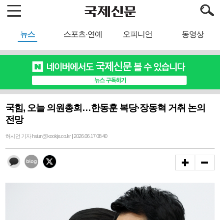
뉴스
스포츠·연예
오피니언
동영상
국힘, 오늘 의원총회…한동훈 복당·장동혁 거취 논의
전망
허시언 기자 hsiun@kookje.co.kr | 2026.06.17 08:40