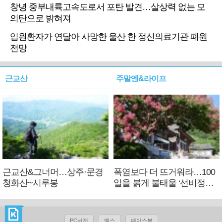
창녕 중부내륙고속도로서 포탄 발견…살상력 없는 모
의탄으로 밝혀져
입원환자가 연달아 사망한 울산 한 정신의료기관 폐원
전망
근교산
주말엔&라이프
근교산&그너머…상주·문경
폭염보다 더 뜨거워라…100
청화산~시루봉
일을 붉게 불태울 ‘선비정신’
피었네
PC버전
엑스
페이스북