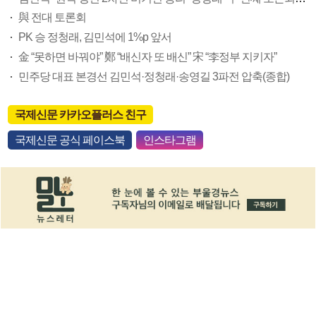
與 전대 토론회
PK 승 정청래, 김민석에 1%p 앞서
金 “못하면 바꿔야” 鄭 “배신자 또 배신” 宋 “李정부 지키자”
민주당 대표 본경선 김민석·정청래·송영길 3파전 압축(종합)
국제신문 카카오플러스 친구
국제신문 공식 페이스북
인스타그램