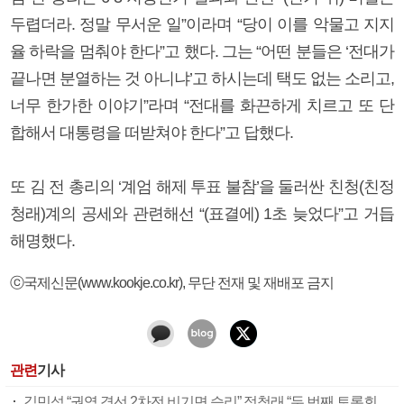
두렵더라. 정말 무서운 일”이라며 “당이 이를 악물고 지지
율 하락을 멈춰야 한다”고 했다. 그는 “어떤 분들은 ‘전대가
끝나면 분열하는 것 아니냐’고 하시는데 택도 없는 소리고,
너무 한가한 이야기”라며 “전대를 화끈하게 치르고 또 단
합해서 대통령을 떠받쳐야 한다”고 답했다.
또 김 전 총리의 ‘계엄 해제 투표 불참’을 둘러싼 친청(친정
청래)계의 공세와 관련해선 “(표결에) 1초 늦었다”고 거듭
해명했다.
ⓒ국제신문(www.kookje.co.kr), 무단 전재 및 재배포 금지
관련
기사
김민석 “권역 경선 2차전 비기면 승리” 정청래 “두 번째 토론회서 승부 끝”