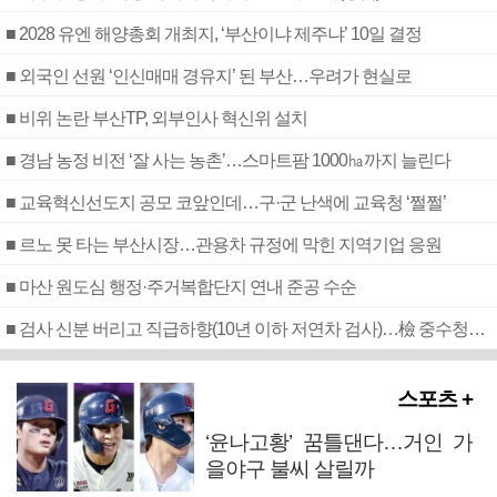
■ 2028 유엔 해양총회 개최지, ‘부산이냐 제주냐’ 10일 결정
■ 외국인 선원 ‘인신매매 경유지’ 된 부산…우려가 현실로
■ 비위 논란 부산TP, 외부인사 혁신위 설치
■ 경남 농정 비전 ‘잘 사는 농촌’…스마트팜 1000㏊까지 늘린다
■ 교육혁신선도지 공모 코앞인데…구·군 난색에 교육청 ‘쩔쩔’
■ 르노 못 타는 부산시장…관용차 규정에 막힌 지역기업 응원
■ 마산 원도심 행정·주거복합단지 연내 준공 수순
■ 검사 신분 버리고 직급하향(10년 이하 저연차 검사)…檢 중수청행 기피
스포츠 +
‘윤나고황’ 꿈틀댄다…거인 가
을야구 불씨 살릴까