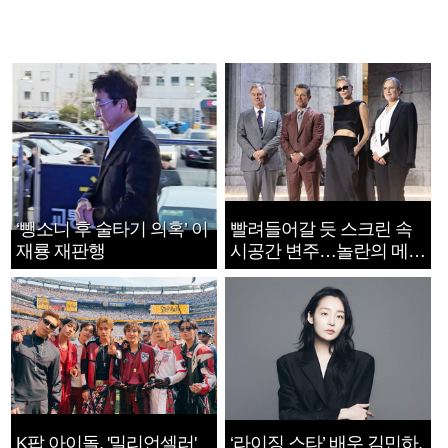
‘뺑소니 후 술타기 의혹’ 이
빨려들어갈 듯 스크린 속
재룡 재판행
시공간 변주…놀란의 메시
지는 ‘전쟁 속죄’
K팝 아이돌, '밀리언셀러'
‘라이징 스타’ 배우 김민하,