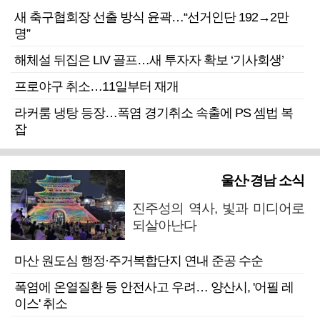
새 축구협회장 선출 방식 윤곽…“선거인단 192→2만
명”
해체설 뒤집은 LIV 골프…새 투자자 확보 ‘기사회생’
프로야구 취소…11일부터 재개
라커룸 냉탕 등장…폭염 경기취소 속출에 PS 셈법 복
잡
울산·경남 소식
진주성의 역사, 빛과 미디어로
되살아난다
마산 원도심 행정·주거복합단지 연내 준공 수순
폭염에 온열질환 등 안전사고 우려… 양산시, '어필 레
이스' 취소