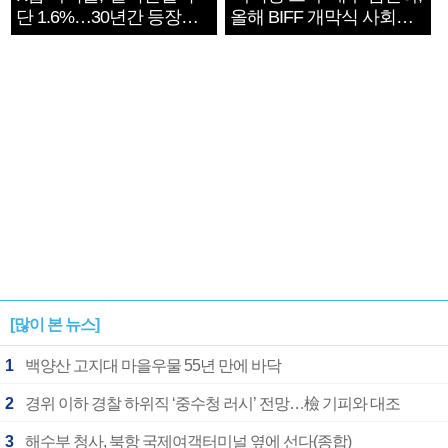
단 1.6%…30년간 등장
올해 BIFF 개막식 사회자
1182개팀 전수조사
확정
[많이 본 뉴스]
1
백양산 고지대 마을우물 55년 만에 바닥
2
경위 이하 경찰 하위직 ‘중수청 러시’ 전망…檢 기피와 대조
3
해수부 청사, 북항 국제여객터미널 옆에 선다(종합)