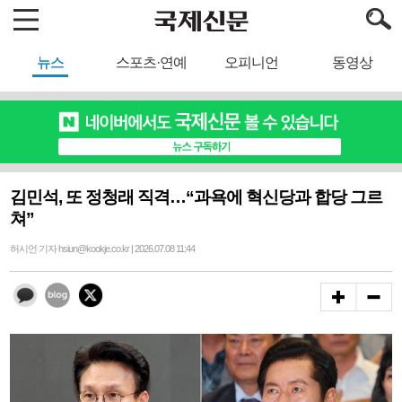
뉴스
스포츠·연예
오피니언
동영상
김민석, 또 정청래 직격…“과욕에 혁신당과 합당 그르
쳐”
허시언 기자 hsiun@kookje.co.kr | 2026.07.08 11:44