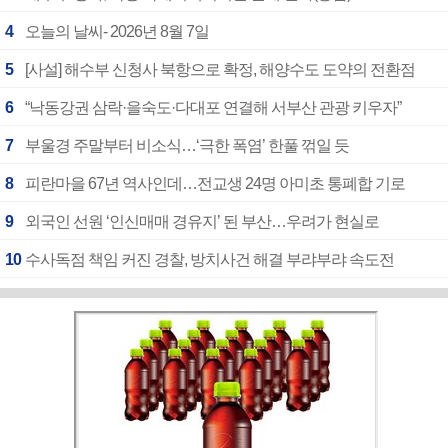
4
오늘의 날씨- 2026년 8월 7일
5
[사설] 해수부 신청사 북항으로 확정, 해양수도 도약의 전환점
6
“낙동강권 삼락·을숙도·다대포 연결해 서부산 관광 키우자”
7
부울경 주말부터 비소식…‘극한 폭염’ 한풀 꺾일 듯
8
피란마을 67년 역사인데…전교생 24명 아미초 통폐합 기로
9
외국인 선원 ‘인신매매 경유지’ 된 부산…우려가 현실로
10
수사독점 책임 커진 경찰, 방치사건 해결 부랴부랴 속도전