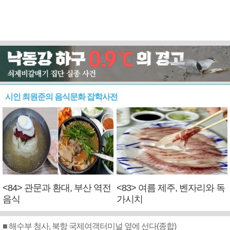
시인 최원준의 음식문화 잡학사전
<84> 관문과 환대, 부산 역전
<83> 여름 제주, 벤자리와 독
음식
가시치
■ 해수부 청사, 북항 국제여객터미널 옆에 선다(종합)