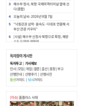
3
해수부 청사, 북항 국제여객터미널 옆에 선
다(종합)
4
오늘의 날씨- 2026년 8월 7일
5
“낙동강권 삼락·을숙도·다대포 연결해 서
부산 관광 키우자”
6
[사설] 해수부 신청사 북항으로 확정, 해양
수도 도약의 전환점
7
부울경 주말부터 비소식…‘극한 폭염’ 한풀
꺾일 듯
독자참여 게시판
8
피란마을 67년 역사인데…전교생 24명 아
독자투고
|
기사제보
미초 통폐합 기로
인사
|
모임
|
개업
|
결혼
|
출산
|
동정
|
부고
9
산행안내
외국인 선원 ‘인신매매 경유지’ 된 부산…
|
산행후기
|
산행사진
우려가 현실로
등산
가이드
|
낚시
가이드
10
수사독점 책임 커진 경찰, 방치사건 해결 부
랴부랴 속도전
[이슈]
홈플러스 사태