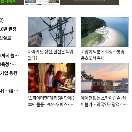
합)
10일 결정
 현실로
까마귀 탓 정전, 한전은 책임
고양이 덕분에 힐링…통영
■ 경남 농정 비전 ‘잘 사는 농촌’…스마트팜 1000㏊까지 늘린다
없다?
용호도서 축제
■ 교육혁신선도지 공모 코앞인데…구·군 난색에 교육청 ‘쩔쩔’
역기업 응원
■ 검사 신분 버리고 직급하향(10년 이하 저연차 검사)…檢 중수청행 기피
‘스파이더맨’ 개봉 5일 만에 3
에어컨 없는 스카이캡슐·케
00만 돌풍…박스오피스·예
이블카…외국인관광객 추억
매율 동시 1위
대신 고역 될라