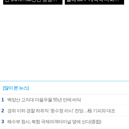
1182개팀 전수조사
확정
[많이 본 뉴스]
1
백양산 고지대 마을우물 55년 만에 바닥
2
경위 이하 경찰 하위직 ‘중수청 러시’ 전망…檢 기피와 대조
3
해수부 청사, 북항 국제여객터미널 옆에 선다(종합)