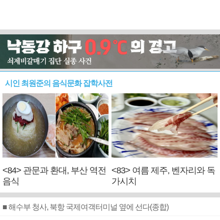
시인 최원준의 음식문화 잡학사전
<84> 관문과 환대, 부산 역전
<83> 여름 제주, 벤자리와 독
음식
가시치
■ 해수부 청사, 북항 국제여객터미널 옆에 선다(종합)