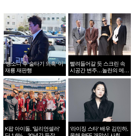
‘뺑소니 후 술타기 의혹’ 이
빨려들어갈 듯 스크린 속
재룡 재판행
시공간 변주…놀란의 메시
지는 ‘전쟁 속죄’
K팝 아이돌, '밀리언셀러'
‘라이징 스타’ 배우 김민하,
단 1.6%…30년간 등장
올해 BIFF 개막식 사회자