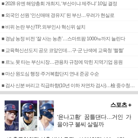
■ 2028 유엔 해양총회 개최지, ‘부산이냐 제주냐’ 10일 결정
■ 외국인 선원 ‘인신매매 경유지’ 된 부산…우려가 현실로
■ 비위 논란 부산TP, 외부인사 혁신위 설치
■ 경남 농정 비전 ‘잘 사는 농촌’…스마트팜 1000㏊까지 늘린다
■ 교육혁신선도지 공모 코앞인데…구·군 난색에 교육청 ‘쩔쩔’
■ 르노 못 타는 부산시장…관용차 규정에 막힌 지역기업 응원
■ 마산 원도심 행정·주거복합단지 연내 준공 수순
■ 검사 신분 버리고 직급하향(10년 이하 저연차 검사)…檢 중수청행 기피
스포츠 +
‘윤나고황’ 꿈틀댄다…거인 가
을야구 불씨 살릴까