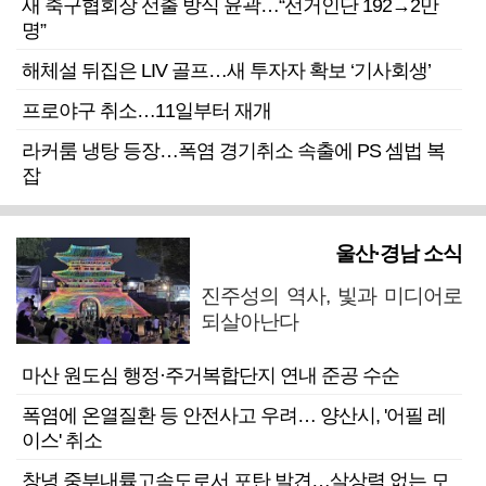
새 축구협회장 선출 방식 윤곽…“선거인단 192→2만
명”
해체설 뒤집은 LIV 골프…새 투자자 확보 ‘기사회생’
프로야구 취소…11일부터 재개
라커룸 냉탕 등장…폭염 경기취소 속출에 PS 셈법 복
잡
울산·경남 소식
진주성의 역사, 빛과 미디어로
되살아난다
마산 원도심 행정·주거복합단지 연내 준공 수순
폭염에 온열질환 등 안전사고 우려… 양산시, '어필 레
이스' 취소
창녕 중부내륙고속도로서 포탄 발견…살상력 없는 모