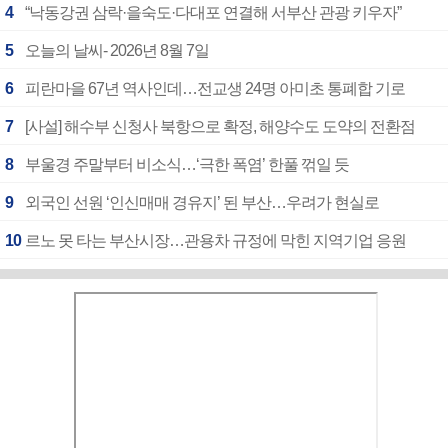
4
“낙동강권 삼락·을숙도·다대포 연결해 서부산 관광 키우자”
5
오늘의 날씨- 2026년 8월 7일
6
피란마을 67년 역사인데…전교생 24명 아미초 통폐합 기로
7
[사설] 해수부 신청사 북항으로 확정, 해양수도 도약의 전환점
8
부울경 주말부터 비소식…‘극한 폭염’ 한풀 꺾일 듯
9
외국인 선원 ‘인신매매 경유지’ 된 부산…우려가 현실로
10
르노 못 타는 부산시장…관용차 규정에 막힌 지역기업 응원