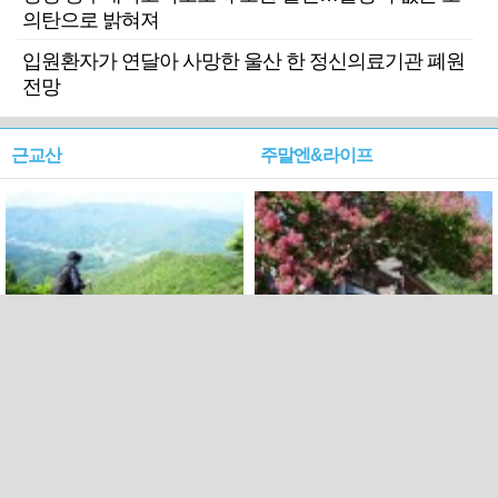
의탄으로 밝혀져
입원환자가 연달아 사망한 울산 한 정신의료기관 폐원
전망
근교산
주말엔&라이프
근교산&그너머…상주·문경
폭염보다 더 뜨거워라…100
청화산~시루봉
일을 붉게 불태울 ‘선비정신’
피었네
PC버전
엑스
페이스북