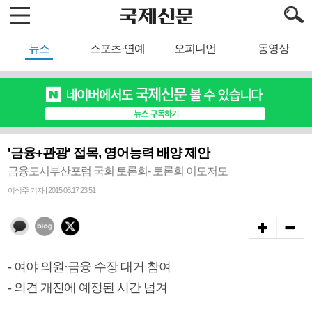
뉴스
스포츠·연예
오피니언
동영상
'금융+관광' 접목, 영어능력 배양 제안
금융도시부산포럼 국회 토론회- 토론회 이모저모
이석주 기자 | 2015.06.17 23:51
- 여야 의원·금융 수장 대거 참여
- 의견 개진에 예정된 시간 넘겨