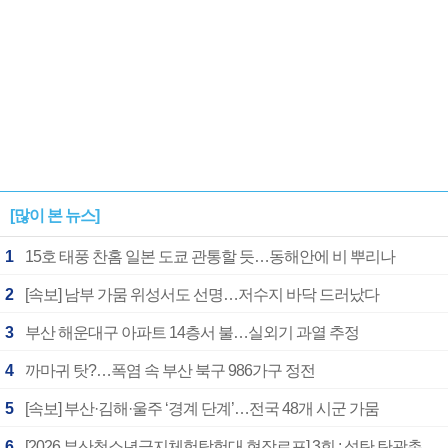
[많이 본 뉴스]
1
15호 태풍 찬홈 일본 도쿄 관통할 듯…동해안에 비 뿌리나
2
[속보] 남부 가뭄 위성서도 선명…저수지 바닥 드러났다
3
부산 해운대구 아파트 14층서 불…실외기 과열 추정
4
까마귀 탓?…폭염 속 부산 북구 986가구 정전
5
[속보] 부산·김해·울주 ‘경계 단계’…전국 48개 시군 가뭄
6
[2026 부산청소년극지체험탐험대 현장르포] 3회 : 석탄 탄광촌에서 북극 연구의 중심지로