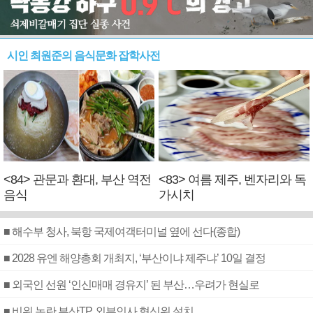
시인 최원준의 음식문화 잡학사전
<84> 관문과 환대, 부산 역전
<83> 여름 제주, 벤자리와 독
음식
가시치
■ 해수부 청사, 북항 국제여객터미널 옆에 선다(종합)
■ 2028 유엔 해양총회 개최지, ‘부산이냐 제주냐’ 10일 결정
■ 외국인 선원 ‘인신매매 경유지’ 된 부산…우려가 현실로
■ 비위 논란 부산TP, 외부인사 혁신위 설치