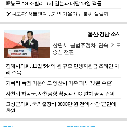
韓농구 AG 조별리그서 일본과 내달 13일 격돌
‘윤나고황’ 꿈틀댄다…거인 가을야구 불씨 살릴까
울산·경남 소식
창원시 불법주정차 단속 계도
중심 전환
김해시의회, 11일 544억 원 규모 민생지원금 조례안 처
리 주목
기록적 폭염·가뭄에도 양산시 가축 폐사 ‘낮은 수준’
사천시 하동군, 사천공항 확장과 CIQ 설치 공동 건의
고성군의회, 국외출장비 3800만 원 전액 삭감 '군민에
환원'