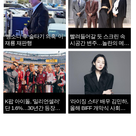
‘뺑소니 후 술타기 의혹’ 이
빨려들어갈 듯 스크린 속
재룡 재판행
시공간 변주…놀란의 메시
지는 ‘전쟁 속죄’
K팝 아이돌, '밀리언셀러'
‘라이징 스타’ 배우 김민하,
단 1.6%…30년간 등장
올해 BIFF 개막식 사회자
1182개팀 전수조사
확정