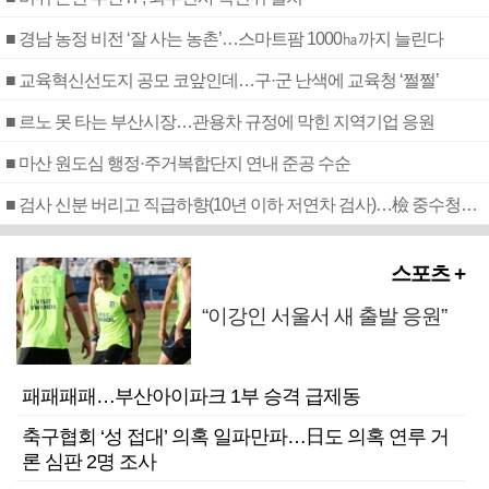
■ 경남 농정 비전 ‘잘 사는 농촌’…스마트팜 1000㏊까지 늘린다
■ 교육혁신선도지 공모 코앞인데…구·군 난색에 교육청 ‘쩔쩔’
■ 르노 못 타는 부산시장…관용차 규정에 막힌 지역기업 응원
■ 마산 원도심 행정·주거복합단지 연내 준공 수순
■ 검사 신분 버리고 직급하향(10년 이하 저연차 검사)…檢 중수청행 기피
스포츠 +
“이강인 서울서 새 출발 응원”
패패패패…부산아이파크 1부 승격 급제동
축구협회 ‘성 접대’ 의혹 일파만파…日도 의혹 연루 거
론 심판 2명 조사