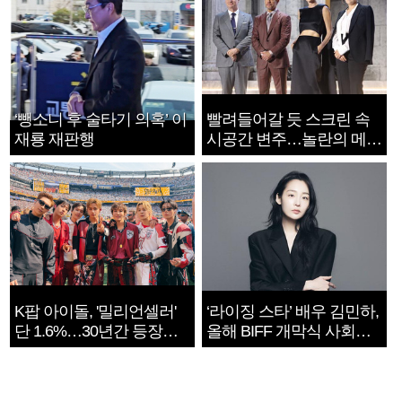
‘뺑소니 후 술타기 의혹’ 이
빨려들어갈 듯 스크린 속
재룡 재판행
시공간 변주…놀란의 메시
지는 ‘전쟁 속죄’
K팝 아이돌, '밀리언셀러'
‘라이징 스타’ 배우 김민하,
단 1.6%…30년간 등장
올해 BIFF 개막식 사회자
1182개팀 전수조사
확정