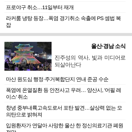
프로야구 취소…11일부터 재개
라커룸 냉탕 등장…폭염 경기취소 속출에 PS 셈법 복
잡
울산·경남 소식
진주성의 역사, 빛과 미디어로
되살아난다
마산 원도심 행정·주거복합단지 연내 준공 수순
폭염에 온열질환 등 안전사고 우려… 양산시, '어필 레
이스' 취소
창녕 중부내륙고속도로서 포탄 발견…살상력 없는 모
의탄으로 밝혀져
입원환자가 연달아 사망한 울산 한 정신의료기관 폐원