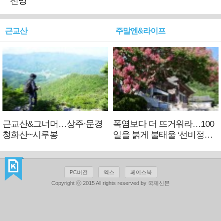
전망
근교산
주말엔&라이프
근교산&그너머…상주·문경
폭염보다 더 뜨거워라…100
청화산~시루봉
일을 붉게 불태울 ‘선비정신’
피었네
PC버전
엑스
페이스북
Copyright ⓒ 2015 All rights reserved by 국제신문