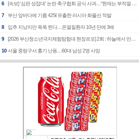
6
[속보] ‘심판 성접대’ 논란 축구협회 공식 사과…“현재는 부적절 행위 없어”
7
부산 앞바다에 기름 425ℓ 유출한 러시아 화물선 적발
8
입추 지났지만 푹푹 찐다…온열질환자 10년 만에 3배
9
[2026 부산청소년극지체험탐험대 현장르포] 2회 : 하늘에서 만난 얼음의 나라
10
서울 중랑구서 흉기 난동…60대 남성 2명 사망