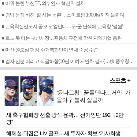
■ 비위 논란 부산TP, 외부인사 혁신위 설치
■ 경남 농정 비전 ‘잘 사는 농촌’…스마트팜 1000㏊까지 늘린다
■ 교육혁신선도지 공모 코앞인데…구·군 난색에 교육청 ‘쩔쩔’
■ 르노 못 타는 부산시장…관용차 규정에 막힌 지역기업 응원
■ 마산 원도심 행정·주거복합단지 연내 준공 수순
■ 검사 신분 버리고 직급하향(10년 이하 저연차 검사)…檢 중수청행 기피
스포츠 +
‘윤나고황’ 꿈틀댄다…거인 가
을야구 불씨 살릴까
새 축구협회장 선출 방식 윤곽…“선거인단 192→2만
명”
해체설 뒤집은 LIV 골프…새 투자자 확보 ‘기사회생’