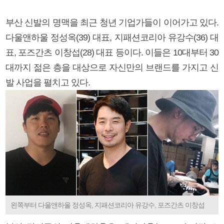
부산 신발의 명맥을 최근 청년 기업가들이 이어가고 있다.
다울앤하울 정성옥(39) 대표, 지패션코리아 유강수(36) 대
표, 포즈간츠 이창섭(28) 대표 등이다. 이들은 10대부터 30
대까지 젊은 층을 대상으로 자신만의 브랜드를 가지고 신
발 사업을 펼치고 있다.
왼쪽부터 다울앤하울 정성옥, 지패션코리아 유강수, 포즈간츠 이창섭