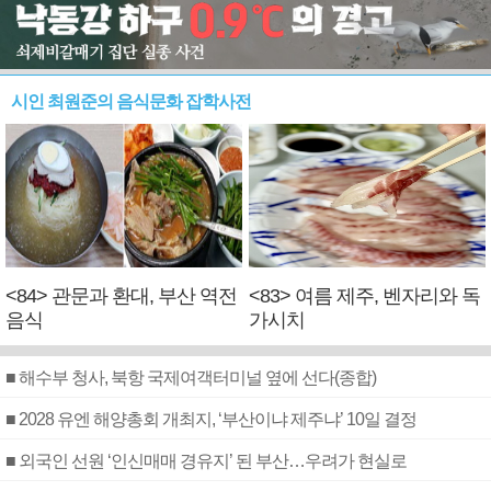
시인 최원준의 음식문화 잡학사전
<84> 관문과 환대, 부산 역전
<83> 여름 제주, 벤자리와 독
음식
가시치
■ 해수부 청사, 북항 국제여객터미널 옆에 선다(종합)
■ 2028 유엔 해양총회 개최지, ‘부산이냐 제주냐’ 10일 결정
■ 외국인 선원 ‘인신매매 경유지’ 된 부산…우려가 현실로