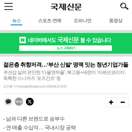
뉴스
스포츠·연예
오피니언
동영상
젊은층 취향저격…‘부산 신발’ 명맥 잇는 청년기업가들
쿠션감 살려 편안한 ‘다울앤하울’, 복고풍+세련미 ‘지패션코리아’,
독특한 스니커즈 ‘포즈간츠’ 등
김진룡 기자 jryongk@kookje.co.kr | 2018.08.16 19:41
- 남과 다른 브랜드로 승부수
- 연 매출 수십억… 국내시장 공략