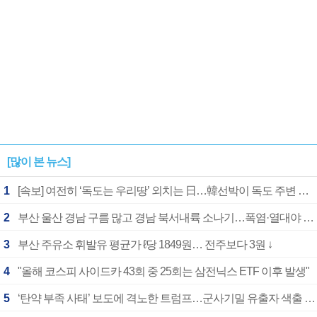
[많이 본 뉴스]
1
[속보] 여전히 ‘독도는 우리땅’ 외치는 日…韓선박이 독도 주변 해양조사 활동하자 반발
2
부산 울산 경남 구름 많고 경남 북서내륙 소나기…폭염·열대야 계속
3
부산 주유소 휘발유 평균가 ℓ당 1849원… 전주보다 3원 ↓
4
"올해 코스피 사이드카 43회 중 25회는 삼전닉스 ETF 이후 발생"
5
‘탄약 부족 사태’ 보도에 격노한 트럼프…군사기밀 유출자 색출 지시