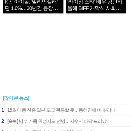
K팝 아이돌, '밀리언셀러'
‘라이징 스타’ 배우 김민하,
단 1.6%…30년간 등장
올해 BIFF 개막식 사회자
1182개팀 전수조사
확정
[많이 본 뉴스]
1
15호 태풍 찬홈 일본 도쿄 관통할 듯…동해안에 비 뿌리나
2
[속보] 남부 가뭄 위성서도 선명…저수지 바닥 드러났다