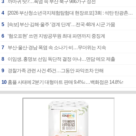
3
까마귀 탓?…폭염 속 부산 북구 986가구 정전
4
[2026 부산청소년극지체험탐험대 현장르포] 3회 : 석탄 탄광촌에서 북극 연구의 중심지로
5
[속보] 부산·김해·울주 ‘경계 단계’…전국 48개 시군 가뭄
6
‘혐오표현’ 쓰면 지방공무원 최대 파면까지 중징계
7
부산·울산·경남 폭염 속 소나기·비…무더위는 지속
8
이임생, 홍명보 선임 독단적 결정 아냐…면담 메모 제출
9
경찰가족 관련 사건 45건…그동안 파악조차 안해
10
홈플 사태에 2분기 대형마트 판매 9.4%↓…백화점은 14.8%↑