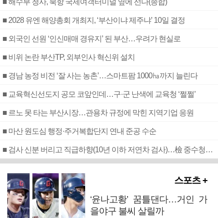
■ 해수부 청사, 북항 국제여객터미널 옆에 선다(종합)
■ 2028 유엔 해양총회 개최지, ‘부산이냐 제주냐’ 10일 결정
■ 외국인 선원 ‘인신매매 경유지’ 된 부산…우려가 현실로
■ 비위 논란 부산TP, 외부인사 혁신위 설치
■ 경남 농정 비전 ‘잘 사는 농촌’…스마트팜 1000㏊까지 늘린다
■ 교육혁신선도지 공모 코앞인데…구·군 난색에 교육청 ‘쩔쩔’
■ 르노 못 타는 부산시장…관용차 규정에 막힌 지역기업 응원
■ 마산 원도심 행정·주거복합단지 연내 준공 수순
■ 검사 신분 버리고 직급하향(10년 이하 저연차 검사)…檢 중수청행 기피
스포츠 +
‘윤나고황’ 꿈틀댄다…거인 가
을야구 불씨 살릴까