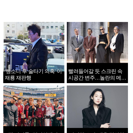
‘뺑소니 후 술타기 의혹’ 이
빨려들어갈 듯 스크린 속
재룡 재판행
시공간 변주…놀란의 메시
지는 ‘전쟁 속죄’