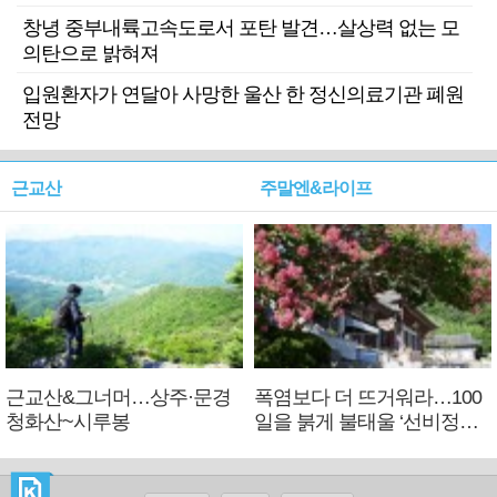
창녕 중부내륙고속도로서 포탄 발견…살상력 없는 모
의탄으로 밝혀져
입원환자가 연달아 사망한 울산 한 정신의료기관 폐원
전망
근교산
주말엔&라이프
근교산&그너머…상주·문경
폭염보다 더 뜨거워라…100
청화산~시루봉
일을 붉게 불태울 ‘선비정신’
피었네