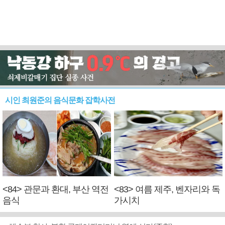
시인 최원준의 음식문화 잡학사전
<84> 관문과 환대, 부산 역전
<83> 여름 제주, 벤자리와 독
음식
가시치