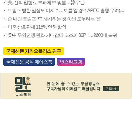
美, 선박 입항료 부과에 中 맞불…韓 유탄
트럼프 방한 일정도 미지수…보름 앞 경주APEC 흥행 우려(종합)
손 내민 트럼프 “中 해치려는 것 아닌 도우려는 것”
미중 상호관세 115% 인하 합의
美中 무역전쟁 완화 기대감에 코스피 30P ↑…2600대 복귀
국제신문 카카오플러스 친구
국제신문 공식 페이스북
인스타그램