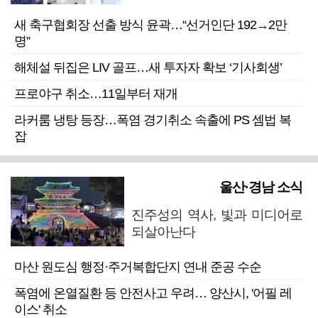
새 축구협회장 선출 방식 윤곽…“선거인단 192→2만
명”
해체설 뒤집은 LIV 골프…새 투자자 확보 ‘기사회생’
프로야구 취소…11일부터 재개
라커룸 냉탕 등장…폭염 경기취소 속출에 PS 셈법 복
잡
울산·경남 소식
진주성의 역사, 빛과 미디어로
되살아난다
마산 원도심 행정·주거복합단지 연내 준공 수순
폭염에 온열질환 등 안전사고 우려… 양산시, '어필 레
이스' 취소