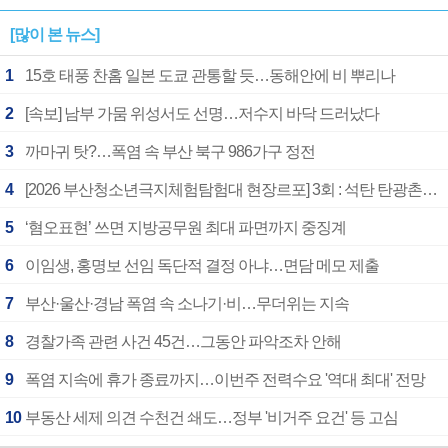
[많이 본 뉴스]
1
15호 태풍 찬홈 일본 도쿄 관통할 듯…동해안에 비 뿌리나
2
[속보] 남부 가뭄 위성서도 선명…저수지 바닥 드러났다
3
까마귀 탓?…폭염 속 부산 북구 986가구 정전
4
[2026 부산청소년극지체험탐험대 현장르포] 3회 : 석탄 탄광촌에서 북극 연구의 중심지로
5
‘혐오표현’ 쓰면 지방공무원 최대 파면까지 중징계
6
이임생, 홍명보 선임 독단적 결정 아냐…면담 메모 제출
7
부산·울산·경남 폭염 속 소나기·비…무더위는 지속
8
경찰가족 관련 사건 45건…그동안 파악조차 안해
9
폭염 지속에 휴가 종료까지…이번주 전력수요 '역대 최대' 전망
10
부동산 세제 의견 수천건 쇄도…정부 '비거주 요건' 등 고심