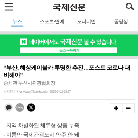
뉴스
스포츠·연예
오피니언
동영상
“부산, 해상케이블카 투명한 추진…포스트 코로나 대
비해야”
송세관 부산시관광협회장
박지현 기자 anyway@kookje.co.kr | 2020.04.19 19:37
- 지역 차별화된 체류형 상품 부족
- 이름만 국제관광도시 안주 안 돼