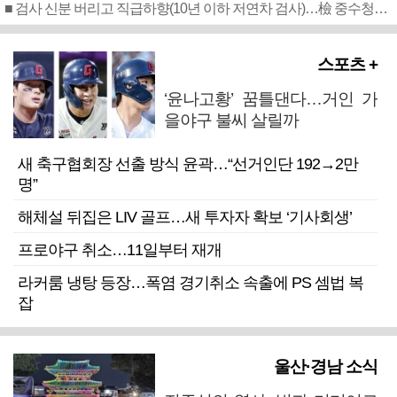
■ 검사 신분 버리고 직급하향(10년 이하 저연차 검사)…檢 중수청행 기피
스포츠 +
‘윤나고황’ 꿈틀댄다…거인 가
을야구 불씨 살릴까
새 축구협회장 선출 방식 윤곽…“선거인단 192→2만
명”
해체설 뒤집은 LIV 골프…새 투자자 확보 ‘기사회생’
프로야구 취소…11일부터 재개
라커룸 냉탕 등장…폭염 경기취소 속출에 PS 셈법 복
잡
울산·경남 소식