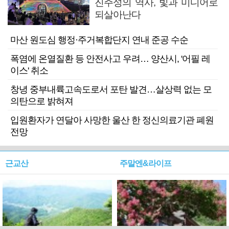
진주성의 역사, 빛과 미디어로
되살아난다
마산 원도심 행정·주거복합단지 연내 준공 수순
폭염에 온열질환 등 안전사고 우려… 양산시, '어필 레
이스' 취소
창녕 중부내륙고속도로서 포탄 발견…살상력 없는 모
의탄으로 밝혀져
입원환자가 연달아 사망한 울산 한 정신의료기관 폐원
전망
근교산
주말엔&라이프