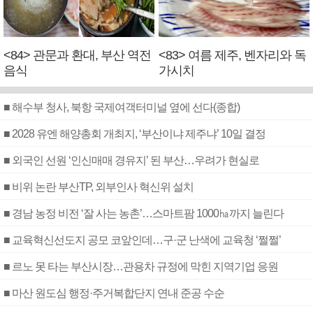
<84> 관문과 환대, 부산 역전
<83> 여름 제주, 벤자리와 독
음식
가시치
■ 해수부 청사, 북항 국제여객터미널 옆에 선다(종합)
■ 2028 유엔 해양총회 개최지, ‘부산이냐 제주냐’ 10일 결정
■ 외국인 선원 ‘인신매매 경유지’ 된 부산…우려가 현실로
■ 비위 논란 부산TP, 외부인사 혁신위 설치
■ 경남 농정 비전 ‘잘 사는 농촌’…스마트팜 1000㏊까지 늘린다
■ 교육혁신선도지 공모 코앞인데…구·군 난색에 교육청 ‘쩔쩔’
■ 르노 못 타는 부산시장…관용차 규정에 막힌 지역기업 응원
■ 마산 원도심 행정·주거복합단지 연내 준공 수순