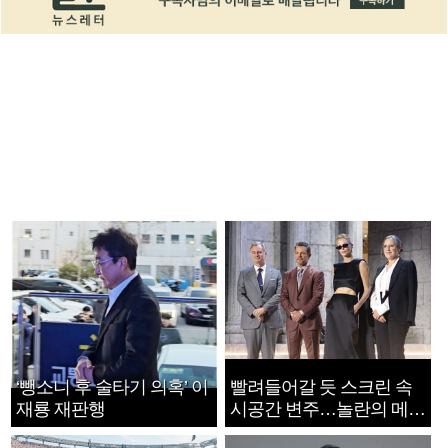
‘뺑소니 후 술타기 의혹’ 이
빨려들어갈 듯 스크린 속
재룡 재판행
시공간 변주…놀란의 메시
지는 ‘전쟁 속죄’