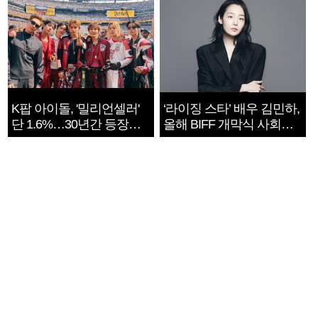
K팝 아이돌, '밀리언셀러'
‘라이징 스타’ 배우 김민하,
단 1.6%…30년간 등장
올해 BIFF 개막식 사회자
1182개팀 전수조사
확정