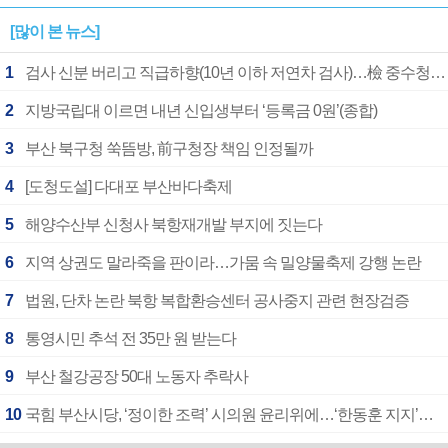
[많이 본 뉴스]
1
검사 신분 버리고 직급하향(10년 이하 저연차 검사)…檢 중수청행 기피
2
지방국립대 이르면 내년 신입생부터 ‘등록금 0원’(종합)
3
부산 북구청 쑥뜸방, 前구청장 책임 인정될까
4
[도청도설] 다대포 부산바다축제
5
해양수산부 신청사 북항재개발 부지에 짓는다
6
지역 상권도 말라죽을 판이라…가뭄 속 밀양물축제 강행 논란
7
법원, 단차 논란 북항 복합환승센터 공사중지 관련 현장검증
8
통영시민 추석 전 35만 원 받는다
9
부산 철강공장 50대 노동자 추락사
10
국힘 부산시당, ‘정이한 조력’ 시의원 윤리위에…‘한동훈 지지’도 신고접수