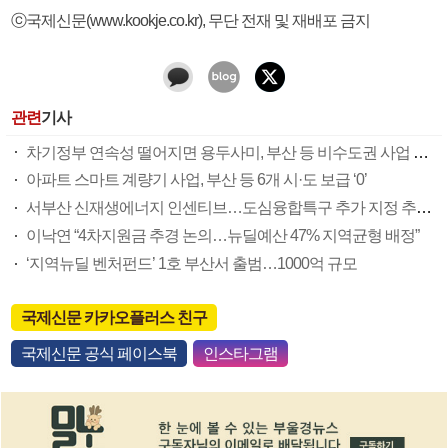
ⓒ국제신문(www.kookje.co.kr), 무단 전재 및 재배포 금지
관련
기사
차기정부 연속성 떨어지면 용두사미, 부산 등 비수도권 사업 눈에 안 띄어
아파트 스마트 계량기 사업, 부산 등 6개 시·도 보급 ‘0’
서부산 신재생에너지 인센티브…도심융합특구 추가 지정 추진도
이낙연 “4차지원금 추경 논의…뉴딜예산 47% 지역균형 배정”
‘지역뉴딜 벤처펀드’ 1호 부산서 출범…1000억 규모
국제신문 카카오플러스 친구
국제신문 공식 페이스북
인스타그램