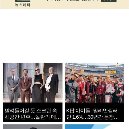
빨려들어갈 듯 스크린 속
K팝 아이돌, '밀리언셀러'
시공간 변주…놀란의 메시
단 1.6%…30년간 등장
지는 ‘전쟁 속죄’
1182개팀 전수조사