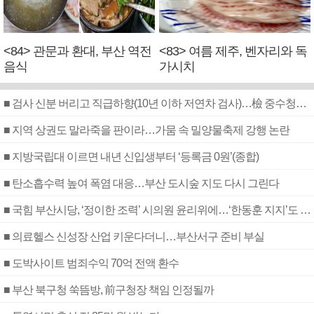
<84> 관문과 환대, 부산 역전
<83> 여름 제주, 벤자리와 독
음식
가시치
■ 검사 신분 버리고 직급하향(10년 이하 저연차 검사)…檢 중수청행 기피
■ 지역 상권도 말라죽을 판이라…가뭄 속 밀양물축제 강행 논란
■ 지방국립대 이르면 내년 신입생부터 ‘등록금 0원’(종합)
■ 탄소흡수력 높여 폭염 대응…부산 도시숲 지도 다시 그린다
■ 국힘 부산시당, ‘정이한 조력’ 시의원 윤리위에…‘한동훈 지지’도 신고접수
■ 의료헬스 신성장 산업 키운다더니…부산서구 준비 부실
■ 도박사이트 범죄수익 70억 전액 환수
■ 부산 북구청 쑥뜸방, 前구청장 책임 인정될까