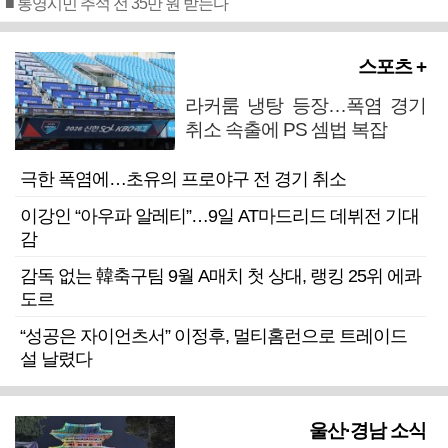
■ 통영시민 추석 전 35만 원 받는다
스포츠 +
라커룸 냉탕 등장…폭염 경기
취소 속출에 PS 셈법 복잡
극한 폭염에…초유의 프로야구 전 경기 취소
이강인 “아우파 알레티”…9일 AT마드리드 데뷔전 기대
감
감독 없는 韓축구팀 9월 A매치 첫 상대, 랭킹 25위 에콰
도르
“성공은 자이언츠서” 이정후, 멀티홈런으로 트레이드
설 날렸다
울산·경남 소식