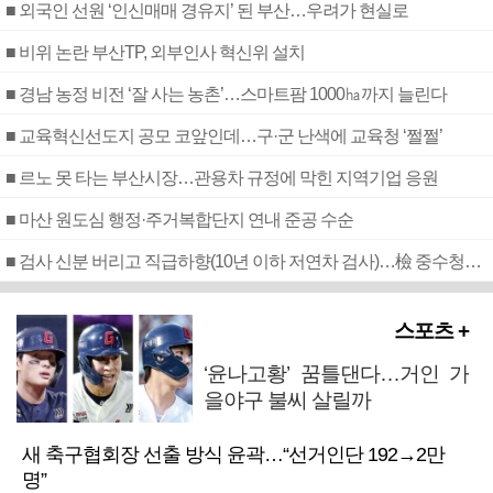
■ 외국인 선원 ‘인신매매 경유지’ 된 부산…우려가 현실로
■ 비위 논란 부산TP, 외부인사 혁신위 설치
■ 경남 농정 비전 ‘잘 사는 농촌’…스마트팜 1000㏊까지 늘린다
■ 교육혁신선도지 공모 코앞인데…구·군 난색에 교육청 ‘쩔쩔’
■ 르노 못 타는 부산시장…관용차 규정에 막힌 지역기업 응원
■ 마산 원도심 행정·주거복합단지 연내 준공 수순
■ 검사 신분 버리고 직급하향(10년 이하 저연차 검사)…檢 중수청행 기피
스포츠 +
‘윤나고황’ 꿈틀댄다…거인 가
을야구 불씨 살릴까
새 축구협회장 선출 방식 윤곽…“선거인단 192→2만
명”