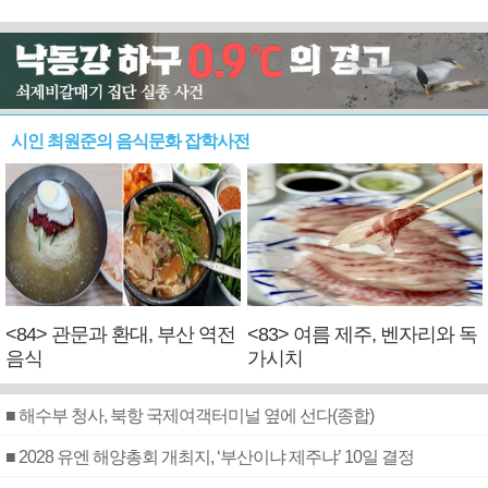
시인 최원준의 음식문화 잡학사전
<84> 관문과 환대, 부산 역전
<83> 여름 제주, 벤자리와 독
음식
가시치
■ 해수부 청사, 북항 국제여객터미널 옆에 선다(종합)
■ 2028 유엔 해양총회 개최지, ‘부산이냐 제주냐’ 10일 결정