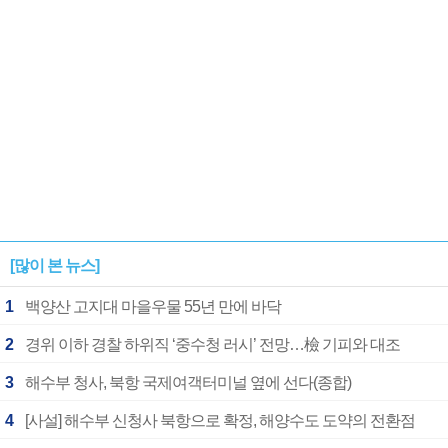
[많이 본 뉴스]
1
백양산 고지대 마을우물 55년 만에 바닥
2
경위 이하 경찰 하위직 ‘중수청 러시’ 전망…檢 기피와 대조
3
해수부 청사, 북항 국제여객터미널 옆에 선다(종합)
4
[사설] 해수부 신청사 북항으로 확정, 해양수도 도약의 전환점