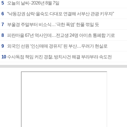
5
오늘의 날씨- 2026년 8월 7일
6
“낙동강권 삼락·을숙도·다대포 연결해 서부산 관광 키우자”
7
부울경 주말부터 비소식…‘극한 폭염’ 한풀 꺾일 듯
8
피란마을 67년 역사인데…전교생 24명 아미초 통폐합 기로
9
외국인 선원 ‘인신매매 경유지’ 된 부산…우려가 현실로
10
수사독점 책임 커진 경찰, 방치사건 해결 부랴부랴 속도전