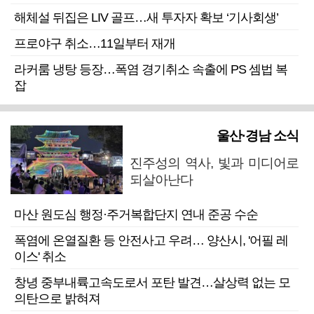
해체설 뒤집은 LIV 골프…새 투자자 확보 ‘기사회생’
프로야구 취소…11일부터 재개
라커룸 냉탕 등장…폭염 경기취소 속출에 PS 셈법 복
잡
울산·경남 소식
진주성의 역사, 빛과 미디어로
되살아난다
마산 원도심 행정·주거복합단지 연내 준공 수순
폭염에 온열질환 등 안전사고 우려… 양산시, '어필 레
이스' 취소
창녕 중부내륙고속도로서 포탄 발견…살상력 없는 모
의탄으로 밝혀져