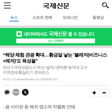
뉴스
스포츠·연예
오피니언
동영상
“해양·체험 관광 확대…황금알 낳는 '블레저(비즈니스
+레저)'도 육성을"
세션 3 국제관광도시 부산- 발제 / 윤태환 동의대 교수
지역경제 氣살리기 콘퍼런스
박지현 기자 anyway@kookje.co.kr | 2020.09.09 22:03
- 괌·사이판 등 해외 명소와 차별화 안돼