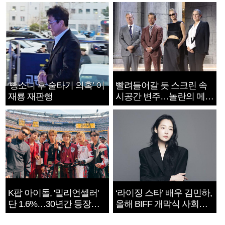
‘뺑소니 후 술타기 의혹’ 이
빨려들어갈 듯 스크린 속
재룡 재판행
시공간 변주…놀란의 메시
지는 ‘전쟁 속죄’
K팝 아이돌, '밀리언셀러'
‘라이징 스타’ 배우 김민하,
단 1.6%…30년간 등장
올해 BIFF 개막식 사회자
1182개팀 전수조사
확정