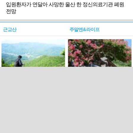
입원환자가 연달아 사망한 울산 한 정신의료기관 폐원
전망
근교산
주말엔&라이프
근교산&그너머…상주·문경
폭염보다 더 뜨거워라…100
청화산~시루봉
일을 붉게 불태울 ‘선비정신’
피었네
PC버전
엑스
페이스북
Copyright ⓒ 2015 All rights reserved by 국제신문