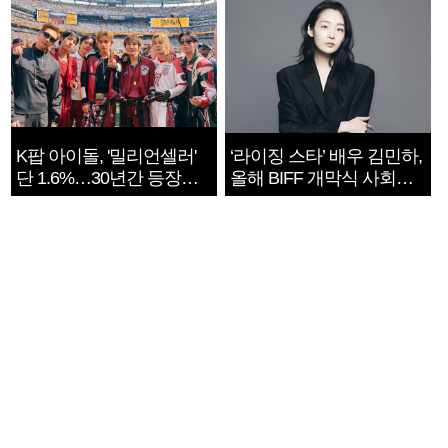
K팝 아이돌, '밀리언셀러'
‘라이징 스타’ 배우 김민하,
단 1.6%…30년간 등장
올해 BIFF 개막식 사회자
1182개팀 전수조사
확정