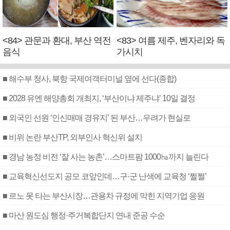
<84> 관문과 환대, 부산 역전
<83> 여름 제주, 벤자리와 독
음식
가시치
■ 해수부 청사, 북항 국제여객터미널 옆에 선다(종합)
■ 2028 유엔 해양총회 개최지, ‘부산이냐 제주냐’ 10일 결정
■ 외국인 선원 ‘인신매매 경유지’ 된 부산…우려가 현실로
■ 비위 논란 부산TP, 외부인사 혁신위 설치
■ 경남 농정 비전 ‘잘 사는 농촌’…스마트팜 1000㏊까지 늘린다
■ 교육혁신선도지 공모 코앞인데…구·군 난색에 교육청 ‘쩔쩔’
■ 르노 못 타는 부산시장…관용차 규정에 막힌 지역기업 응원
■ 마산 원도심 행정·주거복합단지 연내 준공 수순