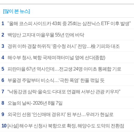
[많이 본 뉴스]
1
"올해 코스피 사이드카 43회 중 25회는 삼전닉스 ETF 이후 발생"
2
백양산 고지대 마을우물 55년 만에 바닥
3
경위 이하 경찰 하위직 ‘중수청 러시’ 전망…檢 기피와 대조
4
해수부 청사, 북항 국제여객터미널 옆에 선다(종합)
5
피란마을 67년 역사인데…전교생 24명 아미초 통폐합 기로
6
부울경 주말부터 비소식…‘극한 폭염’ 한풀 꺾일 듯
7
“낙동강권 삼락·을숙도·다대포 연결해 서부산 관광 키우자”
8
오늘의 날씨- 2026년 8월 7일
9
외국인 선원 ‘인신매매 경유지’ 된 부산…우려가 현실로
10
[사설] 해수부 신청사 북항으로 확정, 해양수도 도약의 전환점