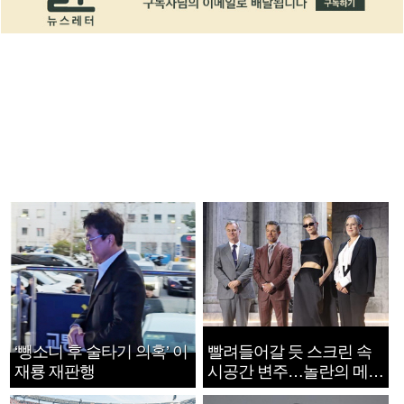
‘뺑소니 후 술타기 의혹’ 이
빨려들어갈 듯 스크린 속
재룡 재판행
시공간 변주…놀란의 메시
지는 ‘전쟁 속죄’