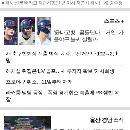
■ 검사 신분 버리고 직급하향(10년 이하 저연차 검사)…檢 중수청행 기피
스포츠 +
‘윤나고황’ 꿈틀댄다…거인 가
을야구 불씨 살릴까
새 축구협회장 선출 방식 윤곽…“선거인단 192→2만
명”
해체설 뒤집은 LIV 골프…새 투자자 확보 ‘기사회생’
프로야구 취소…11일부터 재개
라커룸 냉탕 등장…폭염 경기취소 속출에 PS 셈법 복
잡
울산·경남 소식