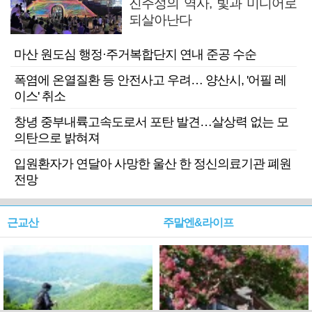
진주성의 역사, 빛과 미디어로
되살아난다
마산 원도심 행정·주거복합단지 연내 준공 수순
폭염에 온열질환 등 안전사고 우려… 양산시, '어필 레
이스' 취소
창녕 중부내륙고속도로서 포탄 발견…살상력 없는 모
의탄으로 밝혀져
입원환자가 연달아 사망한 울산 한 정신의료기관 폐원
전망
근교산
주말엔&라이프