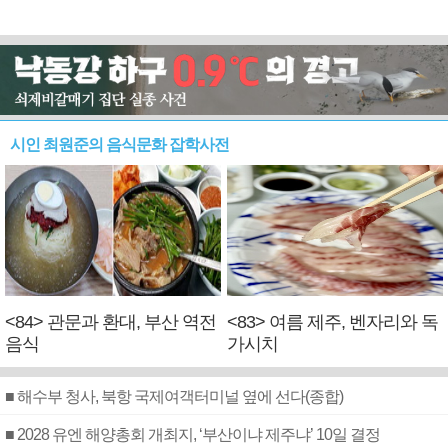
시인 최원준의 음식문화 잡학사전
<84> 관문과 환대, 부산 역전
<83> 여름 제주, 벤자리와 독
음식
가시치
■ 해수부 청사, 북항 국제여객터미널 옆에 선다(종합)
■ 2028 유엔 해양총회 개최지, ‘부산이냐 제주냐’ 10일 결정