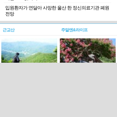
입원환자가 연달아 사망한 울산 한 정신의료기관 폐원
전망
근교산
주말엔&라이프
근교산&그너머…상주·문경
폭염보다 더 뜨거워라…100
청화산~시루봉
일을 붉게 불태울 ‘선비정신’
피었네
PC버전
엑스
페이스북
Copyright ⓒ 2015 All rights reserved by 국제신문