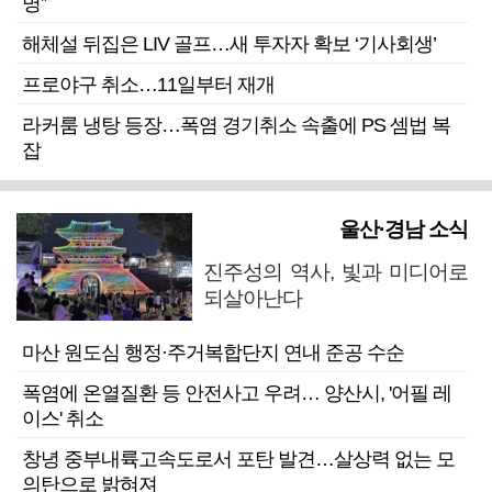
명”
해체설 뒤집은 LIV 골프…새 투자자 확보 ‘기사회생’
프로야구 취소…11일부터 재개
라커룸 냉탕 등장…폭염 경기취소 속출에 PS 셈법 복
잡
울산·경남 소식
진주성의 역사, 빛과 미디어로
되살아난다
마산 원도심 행정·주거복합단지 연내 준공 수순
폭염에 온열질환 등 안전사고 우려… 양산시, '어필 레
이스' 취소
창녕 중부내륙고속도로서 포탄 발견…살상력 없는 모
의탄으로 밝혀져