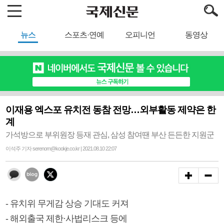
뉴스
스포츠·연예
오피니언
동영상
이재용 엑스포 유치전 동참 전망…외부활동 제약은 한
계
가석방으로 부위원장 등재 관심, 삼성 참여땐 부산 든든한 지원군
이석주 기자 serenom@kookje.co.kr | 2021.08.10 22:07
- 유치위 무게감 상승 기대도 커져
- 해외출국 제한·사법리스크 등에