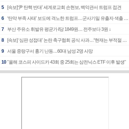
5
[속보]‘尹 탄핵 반대’ 세계로교회 손현보, 백악관서 트럼프 접견
6
‘탄약 부족 사태’ 보도에 격노한 트럼프…군사기밀 유출자 색출 지시
7
부산 주유소 휘발유 평균가 ℓ당 1849원… 전주보다 3원 ↓
8
[속보] ‘심판 성접대’ 논란 축구협회 공식 사과…“현재는 부적절 행위 없어”
9
서울 중랑구서 흉기 난동…60대 남성 2명 사망
10
"올해 코스피 사이드카 43회 중 25회는 삼전닉스 ETF 이후 발생"