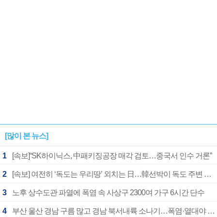
[많이 본 뉴스]
1
[속보]“SK하이닉스, 中패키징공장 매각 검토…중국서 인수 거론”
2
[속보] 여전히 ‘독도는 우리땅’ 외치는 日…韓선박이 독도 주변 해양조사 활동하자 반발
3
노후 상수도관 파열에 폭염 속 사상구 2300여 가구 6시간 단수
4
부산 울산 경남 구름 많고 경남 북서내륙 소나기…폭염·열대야 계속