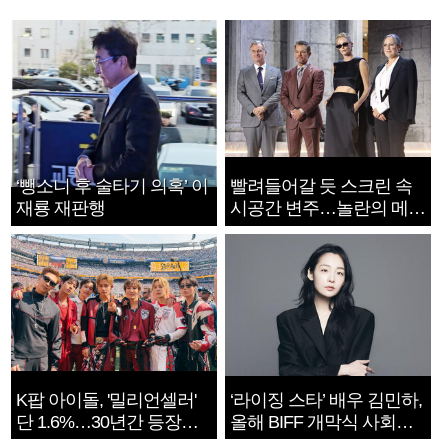
‘뺑소니 후 술타기 의혹’ 이
빨려들어갈 듯 스크린 속
재룡 재판행
시공간 변주…놀란의 메시
지는 ‘전쟁 속죄’
K팝 아이돌, '밀리언셀러'
‘라이징 스타’ 배우 김민하,
단 1.6%…30년간 등장
올해 BIFF 개막식 사회자
1182개팀 전수조사
확정