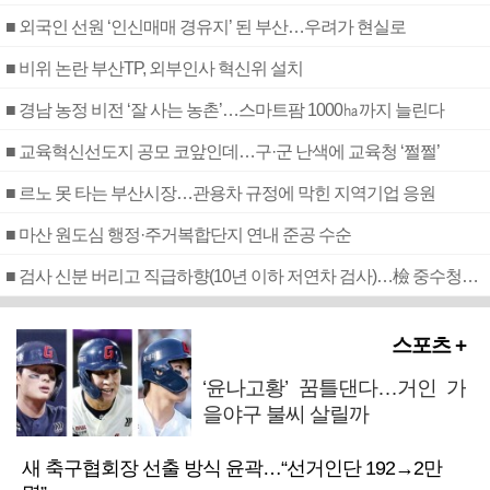
■ 외국인 선원 ‘인신매매 경유지’ 된 부산…우려가 현실로
■ 비위 논란 부산TP, 외부인사 혁신위 설치
■ 경남 농정 비전 ‘잘 사는 농촌’…스마트팜 1000㏊까지 늘린다
■ 교육혁신선도지 공모 코앞인데…구·군 난색에 교육청 ‘쩔쩔’
■ 르노 못 타는 부산시장…관용차 규정에 막힌 지역기업 응원
■ 마산 원도심 행정·주거복합단지 연내 준공 수순
■ 검사 신분 버리고 직급하향(10년 이하 저연차 검사)…檢 중수청행 기피
스포츠 +
‘윤나고황’ 꿈틀댄다…거인 가
을야구 불씨 살릴까
새 축구협회장 선출 방식 윤곽…“선거인단 192→2만