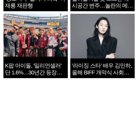
재룡 재판행
시공간 변주…놀란의 메시
지는 ‘전쟁 속죄’
K팝 아이돌, '밀리언셀러'
‘라이징 스타’ 배우 김민하,
단 1.6%…30년간 등장
올해 BIFF 개막식 사회자
1182개팀 전수조사
확정