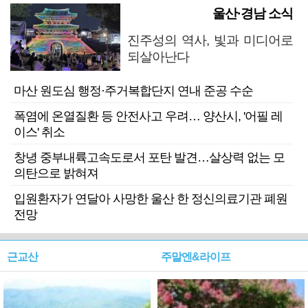
울산·경남 소식
진주성의 역사, 빛과 미디어로
되살아난다
마산 원도심 행정·주거복합단지 연내 준공 수순
폭염에 온열질환 등 안전사고 우려… 양산시, '어필 레
이스' 취소
창녕 중부내륙고속도로서 포탄 발견…살상력 없는 모
의탄으로 밝혀져
입원환자가 연달아 사망한 울산 한 정신의료기관 폐원
전망
근교산
주말엔&라이프