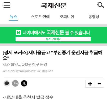
뉴스
스포츠·연예
오피니언
동영상
[경제 포커스] 새마을금고 “부산중기 운전자금 취급해
요”
시와 협약… 140곳 창구 운영
김현주 기자 kimhju@kookje.co.kr | 2021.08.16 22:04
- 내달 대출 추천서 발급 접수