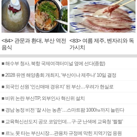
<84> 관문과 환대, 부산 역전
<83> 여름 제주, 벤자리와 독
음식
가시치
■ 해수부 청사, 북항 국제여객터미널 옆에 선다(종합)
■ 2028 유엔 해양총회 개최지, ‘부산이냐 제주냐’ 10일 결정
■ 외국인 선원 ‘인신매매 경유지’ 된 부산…우려가 현실로
■ 비위 논란 부산TP, 외부인사 혁신위 설치
■ 경남 농정 비전 ‘잘 사는 농촌’…스마트팜 1000㏊까지 늘린다
■ 교육혁신선도지 공모 코앞인데…구·군 난색에 교육청 ‘쩔쩔’
■ 르노 못 타는 부산시장…관용차 규정에 막힌 지역기업 응원