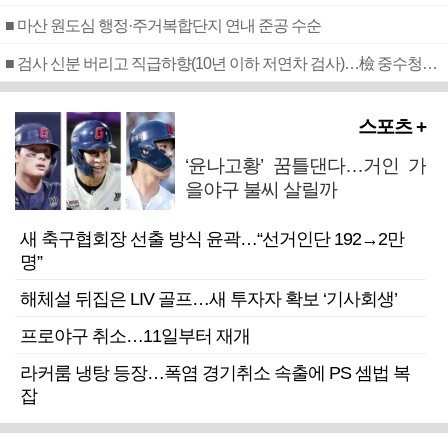
■ 마산 원도심 행정·주거복합단지 연내 준공 수순
■ 검사 신분 버리고 직급하향(10년 이하 저연차 검사)…檢 중수청행 기피
스포츠 +
‘윤나고황’ 꿈틀댄다…거인 가
을야구 불씨 살릴까
새 축구협회장 선출 방식 윤곽…“선거인단 192→2만
명”
해체설 뒤집은 LIV 골프…새 투자자 확보 ‘기사회생’
프로야구 취소…11일부터 재개
라커룸 냉탕 등장…폭염 경기취소 속출에 PS 셈법 복
잡