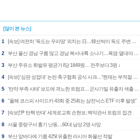
[많이 본 뉴스]
1
[속보] 여전히 ‘독도는 우리땅’ 외치는 日…韓선박이 독도 주변 해양조사 활동하자 반발
2
부산 울산 경남 구름 많고 경남 북서내륙 소나기…폭염·열대야 계속
3
부산 주유소 휘발유 평균가 ℓ당 1849원… 전주보다 3원 ↓
4
[속보] ‘심판 성접대’ 논란 축구협회 공식 사과…“현재는 부적절 행위 없어”
5
‘탄약 부족 사태’ 보도에 격노한 트럼프…군사기밀 유출자 색출 지시
6
"올해 코스피 사이드카 43회 중 25회는 삼전닉스 ETF 이후 발생"
7
[속보]‘尹 탄핵 반대’ 세계로교회 손현보, 백악관서 트럼프 접견
8
서울 중랑구서 흉기 난동…60대 남성 2명 사망
9
부산 앞바다에 기름 425ℓ 유출한 러시아 화물선 적발