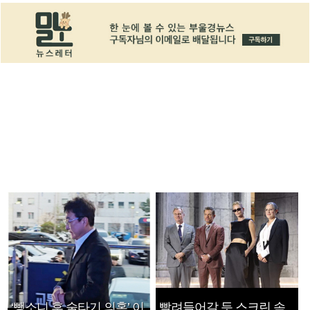
‘뺑소니 후 술타기 의혹’ 이
빨려들어갈 듯 스크린 속