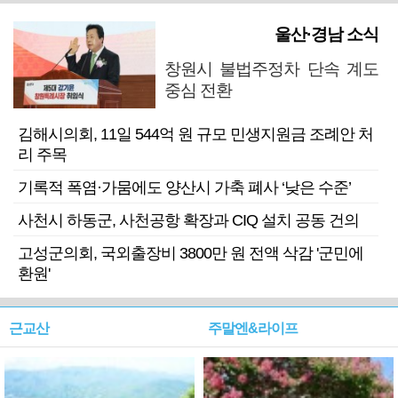
울산·경남 소식
창원시 불법주정차 단속 계도
중심 전환
김해시의회, 11일 544억 원 규모 민생지원금 조례안 처
리 주목
기록적 폭염·가뭄에도 양산시 가축 폐사 ‘낮은 수준’
사천시 하동군, 사천공항 확장과 CIQ 설치 공동 건의
고성군의회, 국외출장비 3800만 원 전액 삭감 '군민에
환원'
근교산
주말엔&라이프