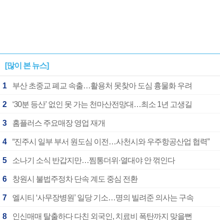
[많이 본 뉴스]
1
부산 초중교 폐교 속출…활용처 못찾아 도심 흉물화 우려
2
‘30분 등산’ 없인 못 가는 천마산전망대…최소 1년 고생길
3
홈플러스 주요매장 영업 재개
4
“진주시 일부 부서 원도심 이전…사천시와 우주항공산업 협력”
5
소나기 소식 반갑지만…찜통더위·열대야 안 꺾인다
6
창원시 불법주정차 단속 계도 중심 전환
7
엘시티 ‘사무장병원’ 일당 기소…명의 빌려준 의사는 구속
8
인신매매 탈출하다 다친 외국인, 치료비 폭탄까지 맞을뻔