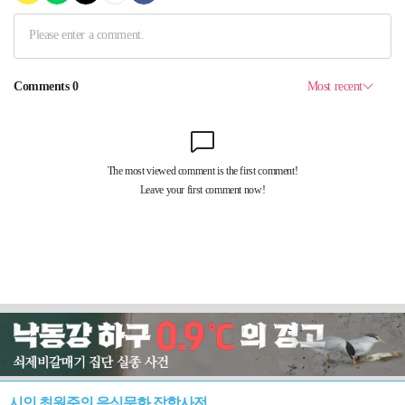
시인 최원준의 음식문화 잡학사전