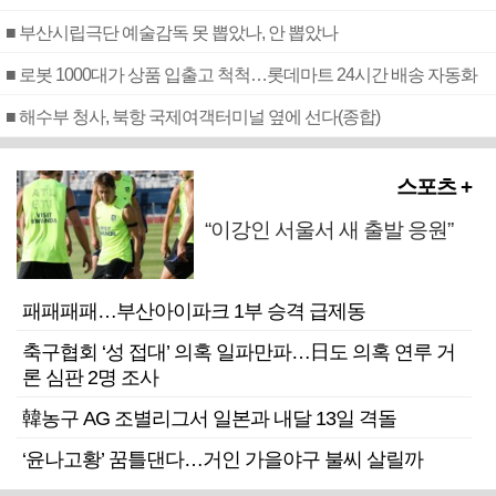
■ 부산시립극단 예술감독 못 뽑았나, 안 뽑았나
■ 로봇 1000대가 상품 입출고 척척…롯데마트 24시간 배송 자동화
■ 해수부 청사, 북항 국제여객터미널 옆에 선다(종합)
스포츠 +
“이강인 서울서 새 출발 응원”
패패패패…부산아이파크 1부 승격 급제동
축구협회 ‘성 접대’ 의혹 일파만파…日도 의혹 연루 거
론 심판 2명 조사
韓농구 AG 조별리그서 일본과 내달 13일 격돌
‘윤나고황’ 꿈틀댄다…거인 가을야구 불씨 살릴까