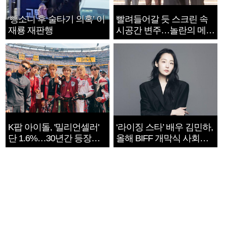
‘뺑소니 후 술타기 의혹’ 이
빨려들어갈 듯 스크린 속
재룡 재판행
시공간 변주…놀란의 메시
지는 ‘전쟁 속죄’
K팝 아이돌, '밀리언셀러'
‘라이징 스타’ 배우 김민하,
단 1.6%…30년간 등장
올해 BIFF 개막식 사회자
1182개팀 전수조사
확정