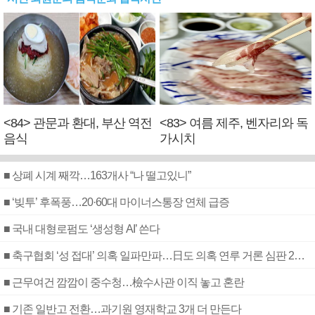
<84> 관문과 환대, 부산 역전
<83> 여름 제주, 벤자리와 독
음식
가시치
■ 상폐 시계 째깍…163개사 “나 떨고있니”
■ ‘빚투’ 후폭풍…20·60대 마이너스통장 연체 급증
■ 국내 대형로펌도 ‘생성형 AI’ 쓴다
■ 축구협회 ‘성 접대’ 의혹 일파만파…日도 의혹 연루 거론 심판 2명 조사
■ 근무여건 깜깜이 중수청…檢수사관 이직 놓고 혼란
■ 기존 일반고 전환…과기원 영재학교 3개 더 만든다