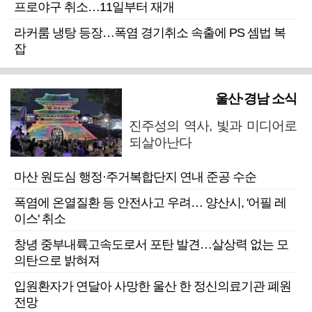
프로야구 취소…11일부터 재개
라커룸 냉탕 등장…폭염 경기취소 속출에 PS 셈법 복
잡
울산·경남 소식
진주성의 역사, 빛과 미디어로
되살아난다
마산 원도심 행정·주거복합단지 연내 준공 수순
폭염에 온열질환 등 안전사고 우려… 양산시, '어필 레
이스' 취소
창녕 중부내륙고속도로서 포탄 발견…살상력 없는 모
의탄으로 밝혀져
입원환자가 연달아 사망한 울산 한 정신의료기관 폐원
전망