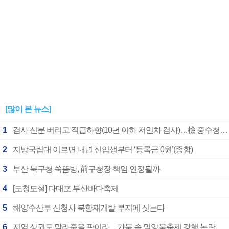
[많이 본 뉴스]
1
검사 신분 버리고 직급하향(10년 이하 저연차 검사)…檢 중수청행 기피
2
지방국립대 이르면 내년 신입생부터 ‘등록금 0원’(종합)
3
부산 북구청 쑥뜸방, 前구청장 책임 인정될까
4
[도청도설] 다대포 부산바다축제
5
해양수산부 신청사 북항재개발 부지에 짓는다
6
지역 상권도 말라죽을 판이라…가뭄 속 밀양물축제 강행 논란