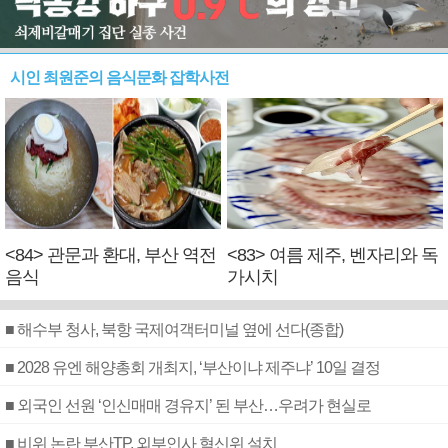
시인 최원준의 음식문화 잡학사전
<84> 관문과 환대, 부산 역전
<83> 여름 제주, 벤자리와 독
음식
가시치
■ 해수부 청사, 북항 국제여객터미널 옆에 선다(종합)
■ 2028 유엔 해양총회 개최지, ‘부산이냐 제주냐’ 10일 결정
■ 외국인 선원 ‘인신매매 경유지’ 된 부산…우려가 현실로
■ 비위 논란 부산TP, 외부인사 혁신위 설치