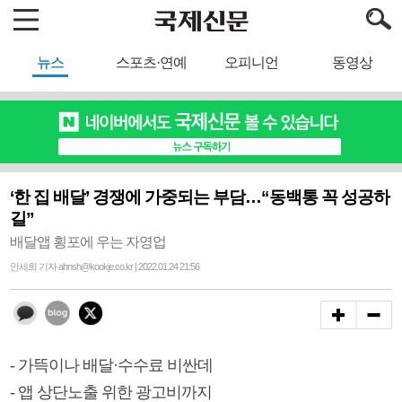
뉴스
스포츠·연예
오피니언
동영상
‘한 집 배달’ 경쟁에 가중되는 부담…“동백통 꼭 성공하
길”
배달앱 횡포에 우는 자영업
안세희 기자 ahnsh@kookje.co.kr | 2022.01.24 21:56
- 가뜩이나 배달·수수료 비싼데
- 앱 상단노출 위한 광고비까지