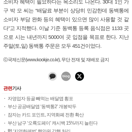
소비자 혜택이 필요하다는 목소리도 나온다. 30대 1인 가
구 박 모 씨는 “배달료 부분이 상당히 민감한데 동백통에
소비자 부담 완화 등의 혜택이 있으면 많이 사용할 것 같
다”고 지적했다. 이날 기준 동백통 등록 음식점은 1133 곳
으로 시는 내년까지 5000여 곳 입점을 목표로 한다. 지난
주말(토,일) 동백통 주문은 모두 451건이었다.
ⓒ국제신문(www.kookje.co.kr), 무단 전재 및 재배포 금지
관련
기사
자영업자 등골 빼먹는 배달앱 횡포
부산 공공배달앱 ‘동백통2’ 개봉박두
잠자는 카드 포인트, 지역화폐 전환 확산
부산 남구 ‘오륙도페이’ 캐시백 15%까지 늘린다
野 ‘지역화폐법’ 행안위 강행 처리