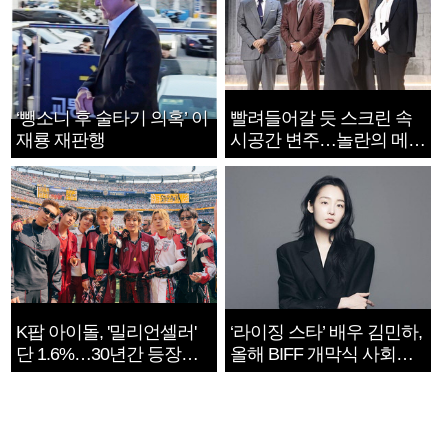
‘뺑소니 후 술타기 의혹’ 이
빨려들어갈 듯 스크린 속
재룡 재판행
시공간 변주…놀란의 메시
지는 ‘전쟁 속죄’
K팝 아이돌, '밀리언셀러'
‘라이징 스타’ 배우 김민하,
단 1.6%…30년간 등장
올해 BIFF 개막식 사회자
1182개팀 전수조사
확정