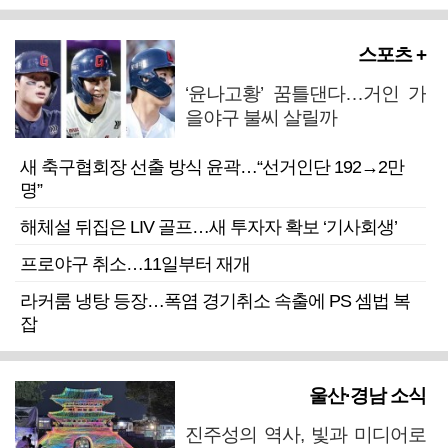
스포츠 +
‘윤나고황’ 꿈틀댄다…거인 가
을야구 불씨 살릴까
새 축구협회장 선출 방식 윤곽…“선거인단 192→2만
명”
해체설 뒤집은 LIV 골프…새 투자자 확보 ‘기사회생’
프로야구 취소…11일부터 재개
라커룸 냉탕 등장…폭염 경기취소 속출에 PS 셈법 복
잡
울산·경남 소식
진주성의 역사, 빛과 미디어로