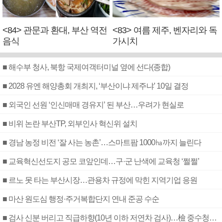
<84> 관문과 환대, 부산 역전
<83> 여름 제주, 벤자리와 독
음식
가시치
■ 해수부 청사, 북항 국제여객터미널 옆에 선다(종합)
■ 2028 유엔 해양총회 개최지, ‘부산이냐 제주냐’ 10일 결정
■ 외국인 선원 ‘인신매매 경유지’ 된 부산…우려가 현실로
■ 비위 논란 부산TP, 외부인사 혁신위 설치
■ 경남 농정 비전 ‘잘 사는 농촌’…스마트팜 1000㏊까지 늘린다
■ 교육혁신선도지 공모 코앞인데…구·군 난색에 교육청 ‘쩔쩔’
■ 르노 못 타는 부산시장…관용차 규정에 막힌 지역기업 응원
■ 마산 원도심 행정·주거복합단지 연내 준공 수순
■ 검사 신분 버리고 직급하향(10년 이하 저연차 검사)…檢 중수청행 기피