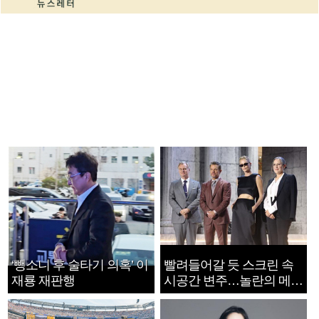
‘뺑소니 후 술타기 의혹’ 이
빨려들어갈 듯 스크린 속
재룡 재판행
시공간 변주…놀란의 메시
지는 ‘전쟁 속죄’