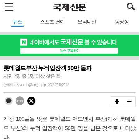
뉴스
스포츠·연예
오피니언
동영상
롯데월드부산 누적입장객 50만 돌파
시민 7명 중 1명 이상 찾은 꼴
안세희 기자 ahnsh@kookje.co.kr | 2022.07.10 20:12
개장 100일을 맞은 롯데월드 어드벤처 부산(이하 롯데월
드 부산)의 누적 입장객이 50만 명을 넘은 것으로 나타났
다.