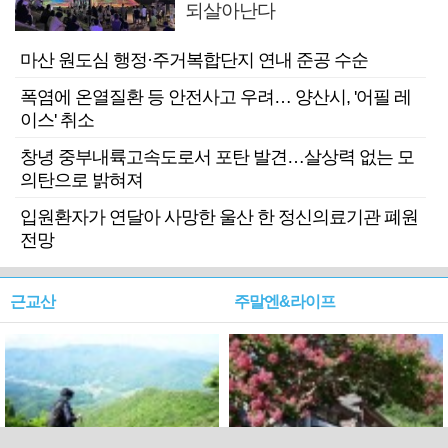
되살아난다
마산 원도심 행정·주거복합단지 연내 준공 수순
폭염에 온열질환 등 안전사고 우려… 양산시, '어필 레
이스' 취소
창녕 중부내륙고속도로서 포탄 발견…살상력 없는 모
의탄으로 밝혀져
입원환자가 연달아 사망한 울산 한 정신의료기관 폐원
전망
근교산
주말엔&라이프