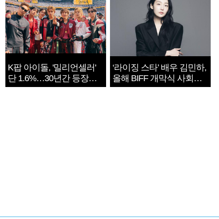
K팝 아이돌, '밀리언셀러'
‘라이징 스타’ 배우 김민하,
단 1.6%…30년간 등장
올해 BIFF 개막식 사회자
1182개팀 전수조사
확정