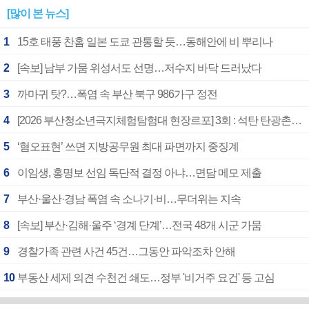
[많이 본 뉴스]
1
15호 태풍 찬홈 일본 도쿄 관통할 듯…동해안에 비 뿌리나
2
[속보] 남부 가뭄 위성서도 선명…저수지 바닥 드러났다
3
까마귀 탓?…폭염 속 부산 북구 986가구 정전
4
[2026 부산청소년극지체험탐험대 현장르포] 3회 : 석탄 탄광촌에서 북극 연구의 중심지로
5
‘혐오표현’ 쓰면 지방공무원 최대 파면까지 중징계
6
이임생, 홍명보 선임 독단적 결정 아냐…면담 메모 제출
7
부산·울산·경남 폭염 속 소나기·비…무더위는 지속
8
[속보] 부산·김해·울주 ‘경계 단계’…전국 48개 시군 가뭄
9
경찰가족 관련 사건 45건…그동안 파악조차 안해
10
부동산 세제 의견 수천건 쇄도…정부 '비거주 요건' 등 고심