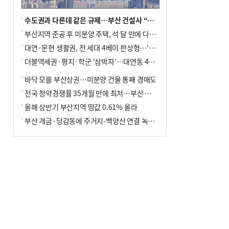
수도권과 다른데 같은 규제…부산 건설사 “쓰러지기 직전”
부산지역 준공 후 미분양 주택, 석 달 만에 다시 3000가구 넘어서
대연·문현 생활권, 전 세대 4베이 판상형…‘더샵 트리센트’ 내달 분양
더블역세권·평지·학군 ‘삼박자’…대연동 42층 브랜드 단지
바닥 모를 부산상권…미분양 건물 통째 경매도
전국 청약경쟁률 35개월 만에 최저…부산 미분양 ‘적체’ 심화
올해 상반기 부산지역 땅값 0.61% 올라
부산 개금·당감동에 주거지-백양산 연결 녹지 조성