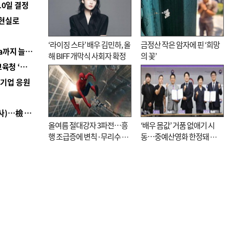
10일 결정
 현실로
‘라이징 스타’ 배우 김민하, 올
금정산 작은 암자에 핀 ‘희망
■ 경남 농정 비전 ‘잘 사는 농촌’…스마트팜 1000㏊까지 늘린다
해 BIFF 개막식 사회자 확정
의 꽃’
■ 교육혁신선도지 공모 코앞인데…구·군 난색에 교육청 ‘쩔쩔’
역기업 응원
■ 검사 신분 버리고 직급하향(10년 이하 저연차 검사)…檢 중수청행 기피
올여름 절대강자 3파전…흥
‘배우 몸값’ 거품 없애기 시
행 조급증에 변칙·무리수 마
동…중예산영화 한정돼 실
케팅도
효성 의문도