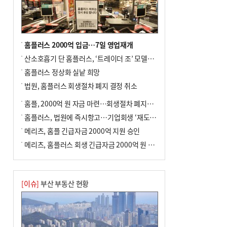
홈플러스 2000억 입금…7일 영업재개
산소호흡기 단 홈플러스, ‘트레이더 조’ 모델로 살아날까
홈플러스 정상화 실낱 희망
법원, 홈플러스 회생절차 폐지 결정 취소
홈플, 2000억 원 자금 마련…회생절차 폐지에 즉시항고(종합)
홈플러스, 법원에 즉시항고…기업회생 ‘재도전’
메리츠, 홈플 긴급자금 2000억 지원 승인
메리츠, 홈플러스 회생 긴급자금 2000억 원 지원 승인
[이슈]
부산 부동산 현황