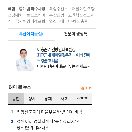
폭염
중대범죄수사청
해양수산부
더불어민주당
전당대회
르노코리아
부산관광
교육혁신선도지
역
극지해양미래포럼
인신매매
UN해양총회
부산메디클럽+
전문의 생생톡
이승준 거인병원 대표원장
회전근개 재파열 잦은 편…어깨 진피
보강술 고려를
어깨병변은 어깨를 이루는 인체 조직
에 발생하는 손상을 말한다. 여기에
는 오십견과 회전근개 증후군, 어깨
의 석회성 힘줄염 등이 있다. 국민건
많이 본 뉴스
강보험에 의하면 어깨병변
종합
정치
경제
사회
스포츠
1
백양산 고지대 마을우물 55년 만에 바닥
2
경위 이하 경찰 하위직 ‘중수청 러시’ 전
망…檢 기피와 대조