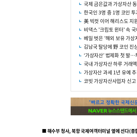
국제 금은값과 가상자산 동
한국인 3명 중 1명 코인 
美 빅컷 이어 해리스도 지
비댁스 '크립토 윈터' 속 
베일 벗은 '해외 보유 가상
김남국 탈당에 野 코인 진
‘가상자산’ 법제화 첫 발
국내 가상자산 하루 거래액 
가상자산 과세 1년 유예 
코빗 가상자산사업자 신고
■ 해수부 청사, 북항 국제여객터미널 옆에 선다(종