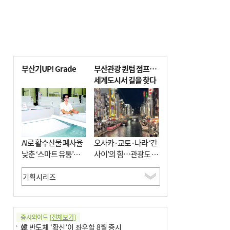
부산기UP! Grade
부산관광 퀀텀 점프…
세계도시서 길을 찾다
AI로 활수산물 폐사율
오사카·교토·나라 ‘간
낮춘 ‘스마트 유통’…
사이’의 힘…관광도 뭉
사막·산악지대 수출
쳐야 흥한다
도전
증시와이드
[전체보기]
韓 반도체 ‘확신’이 좌우할 8월 증시