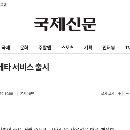
타그램
국제
문화
주말엔
스포츠
기획
인터뷰
T
 베타 서비스 출시
20:10:00
| 본지 10면
글자 크기
빗썸이 주요 거래 수단인 모바일 앱 사용성을 대폭 개선한