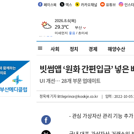
페이스북
엑스
카카오채널
유튜브
인스
사회
정치
경제
해양수산
빗썸앱 ‘원화 간편입금’ 넣은
UI 개선… 28개 부문 업데이트
정옥재 기자
littleprince@kookje.co.kr
| 입력 : 2022-10-05 
- 관심 가상자산 관리 기능 추가
국내 대표 가상자산 거래소인 