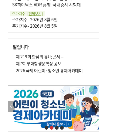
SK하이닉스 ADR 흥행, 국내증시 시험대
주가지수-
[전체보기]
주가지수- 2026년 8월 6일
주가지수- 2026년 8월 5일
알립니다
· 제 219회 한낮의 유U; 콘서트
· 제7회 부마항쟁문학상 공모
· 2026 국제 어린이·청소년 경제아카데미