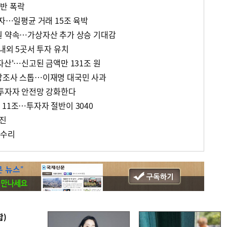
반 폭락
투자…일평균 거래 15조 육박
원 약속…가상자산 추가 상승 기대감
국내외 5곳서 투자 유치
자산'…신고된 금액만 131조 원
상조사 스톱…이재명 대국민 사과
…투자자 안전망 강화한다
11조…투자자 절반이 3040
추진
 수리
합)