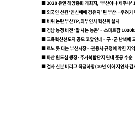
■ 2028 유엔 해양총회 개최지, ‘부산이냐 제주냐’ 
■ 외국인 선원 ‘인신매매 경유지’ 된 부산…우려가
■ 비위 논란 부산TP, 외부인사 혁신위 설치
■ 르노 못 타는 부산시장…관용차 규정에 막힌 지
■ 마산 원도심 행정·주거복합단지 연내 준공 수순