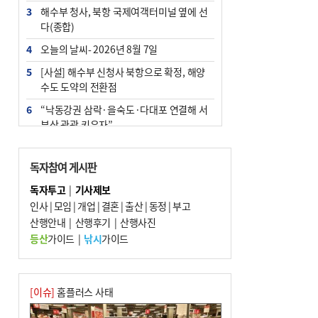
3
해수부 청사, 북항 국제여객터미널 옆에 선
다(종합)
4
오늘의 날씨- 2026년 8월 7일
5
[사설] 해수부 신청사 북항으로 확정, 해양
수도 도약의 전환점
6
“낙동강권 삼락·을숙도·다대포 연결해 서
부산 관광 키우자”
7
부울경 주말부터 비소식…‘극한 폭염’ 한풀
꺾일 듯
독자참여 게시판
8
피란마을 67년 역사인데…전교생 24명 아
독자투고
|
기사제보
미초 통폐합 기로
인사
|
모임
|
개업
|
결혼
|
출산
|
동정
|
부고
9
산행안내
외국인 선원 ‘인신매매 경유지’ 된 부산…
|
산행후기
|
산행사진
우려가 현실로
등산
가이드
|
낚시
가이드
10
수사독점 책임 커진 경찰, 방치사건 해결 부
랴부랴 속도전
[이슈]
홈플러스 사태