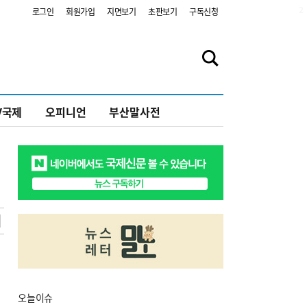
2
로그인
회원가입
지면보기
초판보기
구독신청
V국제
오피니언
부산말사전
오늘
이슈