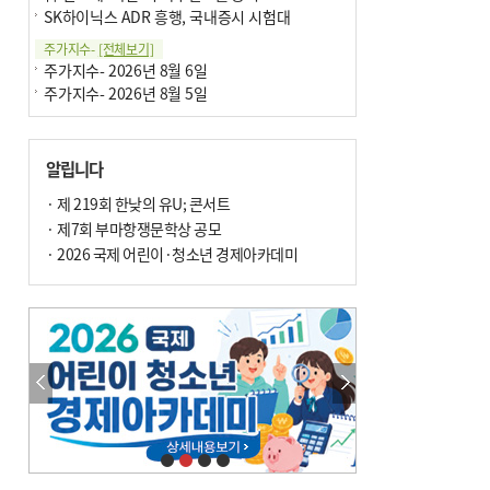
SK하이닉스 ADR 흥행, 국내증시 시험대
주가지수-
[전체보기]
주가지수- 2026년 8월 6일
주가지수- 2026년 8월 5일
알립니다
· 제 219회 한낮의 유U; 콘서트
· 제7회 부마항쟁문학상 공모
· 2026 국제 어린이·청소년 경제아카데미