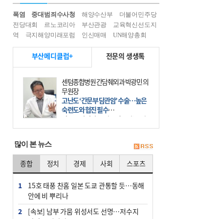
폭염
중대범죄수사청
해양수산부
더불어민주당
전당대회
르노코리아
부산관광
교육혁신선도지
역
극지해양미래포럼
인신매매
UN해양총회
부산메디클럽+
전문의 생생톡
센텀종합병원 간담췌외과 박광민 의
무원장
고난도 ‘간문부 담관암’ 수술…높은
숙련도와 협진 필수
간문부 담관암(클라츠킨 종양)은 좌
우 간에서 나오는, 담관(담즙 배출 경
로)이 합쳐지는 부위인 ‘간문부(肝門
많이 본 뉴스
部)’에 생기는 악성 종양이다. 간동맥
문맥 림프절 담
종합
정치
경제
사회
스포츠
1
15호 태풍 찬홈 일본 도쿄 관통할 듯…동해
안에 비 뿌리나
2
[속보] 남부 가뭄 위성서도 선명…저수지