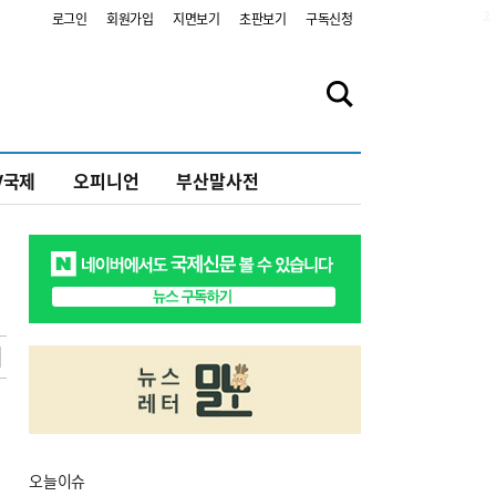
2
로그인
회원가입
지면보기
초판보기
구독신청
V국제
오피니언
부산말사전
오늘
이슈