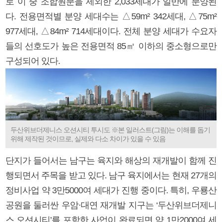
로 이 중 조합원분을 제외한 2,033세대가 일반에 분양된
다. 전용면적별 분양 세대수는 △59m² 342세대, △75m²
977세대, △84m² 714세대이다. 전체 분양 세대가 수요자
들의 선호도가 높은 전용면적 85㎡ 이하의 중소형으로만
구성되어 있다.
두산위브더제니스 오션시티 투시도 ※본 일러스트(그림)는 이해를 돕기
위해 제작된 것이므로, 실제와 다소 차이가 있을 수 있음
단지가 들어서는 남구는 육지와 해상의 재개발이 함께 진
행되면서 주목을 받고 있다. 남구 육지에서는 현재 27개의
정비사업 약 3만5000여 세대가 진행 중이다. 특히, 우룡산
공원을 둘러싼 우암·대연 재개발 지구는 ‘두산위브더제니
스 오션시티’를 포함한 사업이 완료되면 약 1만2000여 세