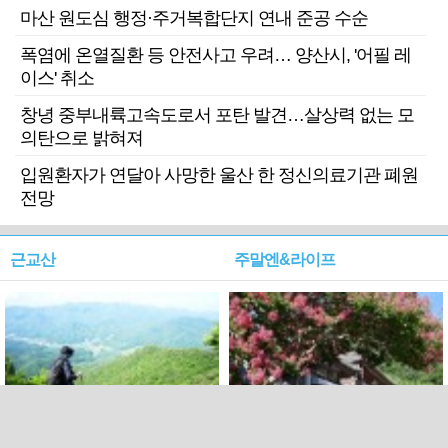
마산 원도심 행정·주거복합단지 연내 준공 수순
폭염에 온열질환 등 안전사고 우려… 양산시, '어필 레
이스' 취소
창녕 중부내륙고속도로서 포탄 발견…살상력 없는 모
의탄으로 밝혀져
입원환자가 연달아 사망한 울산 한 정신의료기관 폐원
전망
근교산
주말엔&라이프