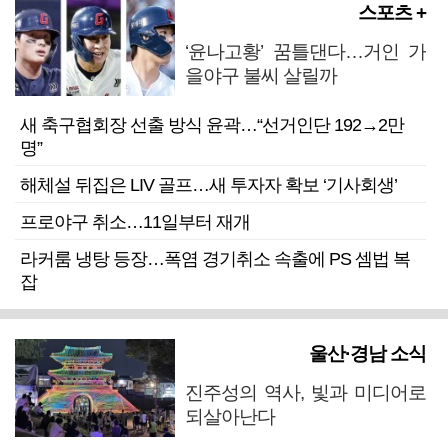
스포츠 +
‘윤나고황’ 꿈틀댄다…거인 가
을야구 불씨 살릴까
새 축구협회장 선출 방식 윤곽…“선거인단 192→2만
명”
해체설 뒤집은 LIV 골프…새 투자자 확보 ‘기사회생’
프로야구 취소…11일부터 재개
라커룸 냉탕 등장…폭염 경기취소 속출에 PS 셈법 복
잡
울산·경남 소식
진주성의 역사, 빛과 미디어로
되살아난다