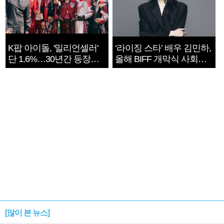
K팝 아이돌, '밀리언셀러'
‘라이징 스타’ 배우 김민하,
단 1.6%…30년간 등장
올해 BIFF 개막식 사회자
1182개팀 전수조사
확정
[많이 본 뉴스]