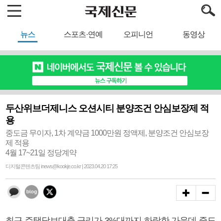
뉴스
스포츠·연예
오피니언
동영상
두산위브더제니스 오션시티 분양조건 안심보장제 적
용
중도금 무이자, 1차 계약금 1000만원 정액제, 분양조건 안심보장
제 적용
4월 17~21일 정당계약
디지털콘텐츠팀 inews@kookje.co.kr | 2023.04.20 17:25
최근 주택담보대출 금리가 3%대까지 하락한 가운데 중도