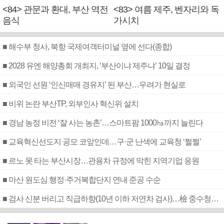
<84> 관문과 환대, 부산 역전
<83> 여름 제주, 벤자리와 독
음식
가시치
■ 해수부 청사, 북항 국제여객터미널 옆에 선다(종합)
■ 2028 유엔 해양총회 개최지, ‘부산이냐 제주냐’ 10일 결정
■ 외국인 선원 ‘인신매매 경유지’ 된 부산…우려가 현실로
■ 비위 논란 부산TP, 외부인사 혁신위 설치
■ 경남 농정 비전 ‘잘 사는 농촌’…스마트팜 1000㏊까지 늘린다
■ 교육혁신선도지 공모 코앞인데…구·군 난색에 교육청 ‘쩔쩔’
■ 르노 못 타는 부산시장…관용차 규정에 막힌 지역기업 응원
■ 마산 원도심 행정·주거복합단지 연내 준공 수순
■ 검사 신분 버리고 직급하향(10년 이하 저연차 검사)…檢 중수청행 기피