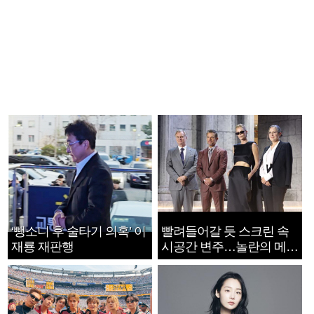
‘뺑소니 후 술타기 의혹’ 이
빨려들어갈 듯 스크린 속
재룡 재판행
시공간 변주…놀란의 메시
지는 ‘전쟁 속죄’