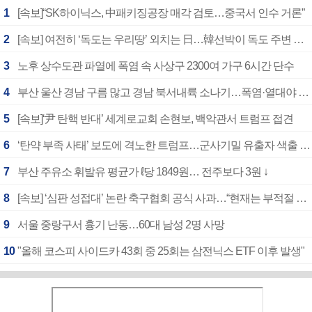
1
[속보]“SK하이닉스, 中패키징공장 매각 검토…중국서 인수 거론”
2
[속보] 여전히 ‘독도는 우리땅’ 외치는 日…韓선박이 독도 주변 해양조사 활동하자 반발
3
노후 상수도관 파열에 폭염 속 사상구 2300여 가구 6시간 단수
4
부산 울산 경남 구름 많고 경남 북서내륙 소나기…폭염·열대야 계속
5
[속보]‘尹 탄핵 반대’ 세계로교회 손현보, 백악관서 트럼프 접견
6
‘탄약 부족 사태’ 보도에 격노한 트럼프…군사기밀 유출자 색출 지시
7
부산 주유소 휘발유 평균가 ℓ당 1849원… 전주보다 3원 ↓
8
[속보] ‘심판 성접대’ 논란 축구협회 공식 사과…“현재는 부적절 행위 없어”
9
서울 중랑구서 흉기 난동…60대 남성 2명 사망
10
"올해 코스피 사이드카 43회 중 25회는 삼전닉스 ETF 이후 발생"