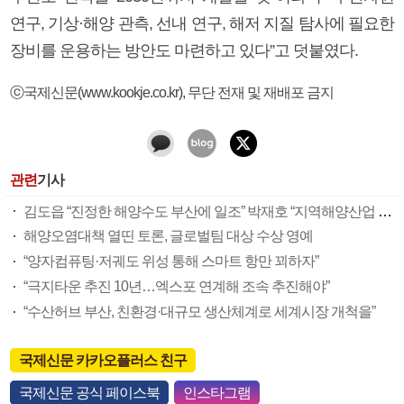
연구, 기상·해양 관측, 선내 연구, 해저 지질 탐사에 필요한
장비를 운용하는 방안도 마련하고 있다”고 덧붙였다.
ⓒ국제신문(www.kookje.co.kr), 무단 전재 및 재배포 금지
관련
기사
김도읍 “진정한 해양수도 부산에 일조” 박재호 “지역해양산업 성장 더 노력”
해양오염대책 열띤 토론, 글로벌팀 대상 수상 영예
“양자컴퓨팅·저궤도 위성 통해 스마트 항만 꾀하자”
“극지타운 추진 10년…엑스포 연계해 조속 추진해야”
“수산허브 부산, 친환경·대규모 생산체계로 세계시장 개척을”
국제신문 카카오플러스 친구
국제신문 공식 페이스북
인스타그램