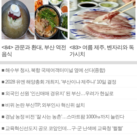
<84> 관문과 환대, 부산 역전
<83> 여름 제주, 벤자리와 독
음식
가시치
■ 해수부 청사, 북항 국제여객터미널 옆에 선다(종합)
■ 2028 유엔 해양총회 개최지, ‘부산이냐 제주냐’ 10일 결정
■ 외국인 선원 ‘인신매매 경유지’ 된 부산…우려가 현실로
■ 비위 논란 부산TP, 외부인사 혁신위 설치
■ 경남 농정 비전 ‘잘 사는 농촌’…스마트팜 1000㏊까지 늘린다
■ 교육혁신선도지 공모 코앞인데…구·군 난색에 교육청 ‘쩔쩔’