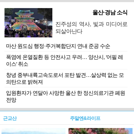
울산·경남 소식
진주성의 역사, 빛과 미디어로
되살아난다
마산 원도심 행정·주거복합단지 연내 준공 수순
폭염에 온열질환 등 안전사고 우려… 양산시, '어필 레
이스' 취소
창녕 중부내륙고속도로서 포탄 발견…살상력 없는 모
의탄으로 밝혀져
입원환자가 연달아 사망한 울산 한 정신의료기관 폐원
전망
근교산
주말엔&라이프