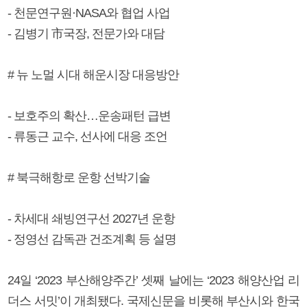
- 천문연구원·NASA와 협업 사업
- 김병기 市국장, 전문가와 대담
# 뉴 노멀 시대 해운시장 대응방안
- 보호주의 확산…운송패턴 급변
- 류동근 교수, 선사에 대응 조언
# 북극해항로 운항 선박기술
- 차세대 쇄빙연구선 2027년 운항
- 정영선 감독관 건조계획 등 설명
24일 ‘2023 부산해양주간’ 셋째 날에는 ‘2023 해양산업 리
더스 서밋’이 개최됐다. 국제신문을 비롯해 부산시와 한국