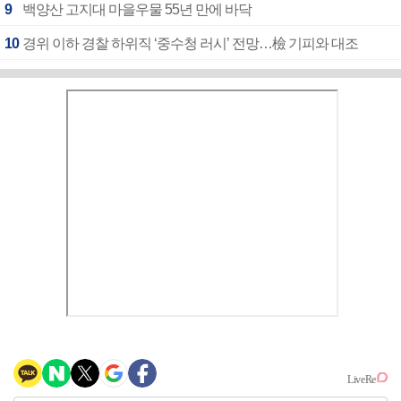
9
백양산 고지대 마을우물 55년 만에 바닥
10
경위 이하 경찰 하위직 ‘중수청 러시’ 전망…檢 기피와 대조