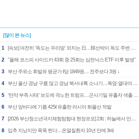
[많이 본 뉴스]
1
[속보] 여전히 ‘독도는 우리땅’ 외치는 日…韓선박이 독도 주변 해양조사 활동하자 반발
2
"올해 코스피 사이드카 43회 중 25회는 삼전닉스 ETF 이후 발생"
3
부산 주유소 휘발유 평균가 ℓ당 1849원… 전주보다 3원 ↓
4
부산 울산 경남 구름 많고 경남 북서내륙 소나기…폭염·열대야 계속
5
‘탄약 부족 사태’ 보도에 격노한 트럼프…군사기밀 유출자 색출 지시
6
부산 앞바다에 기름 425ℓ 유출한 러시아 화물선 적발
7
[2026 부산청소년극지체험탐험대 현장르포] 2회 : 하늘에서 만난 얼음의 나라
8
입추 지났지만 푹푹 찐다…온열질환자 10년 만에 3배