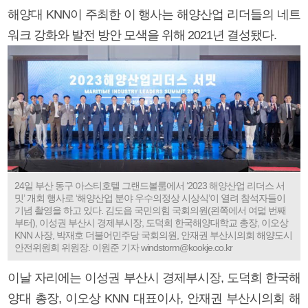
해양대 KNN이 주최한 이 행사는 해양산업 리더들의 네트
워크 강화와 발전 방안 모색을 위해 2021년 결성됐다.
24일 부산 동구 아스티호텔 그랜드볼룸에서 ‘2023 해양산업 리더스 서
밋’ 개회 행사로 ‘해양산업 분야 우수의정상 시상식’이 열려 참석자들이
기념 촬영을 하고 있다. 김도읍 국민의힘 국회의원(왼쪽에서 여덟 번째
부터), 이성권 부산시 경제부시장, 도덕희 한국해양대학교 총장, 이오상
KNN 사장, 박재호 더불어민주당 국회의원, 안재권 부산시의회 해양도시
안전위원회 위원장. 이원준 기자 windstorm@kookje.co.kr
이날 자리에는 이성권 부산시 경제부시장, 도덕희 한국해
양대 총장, 이오상 KNN 대표이사, 안재권 부산시의회 해