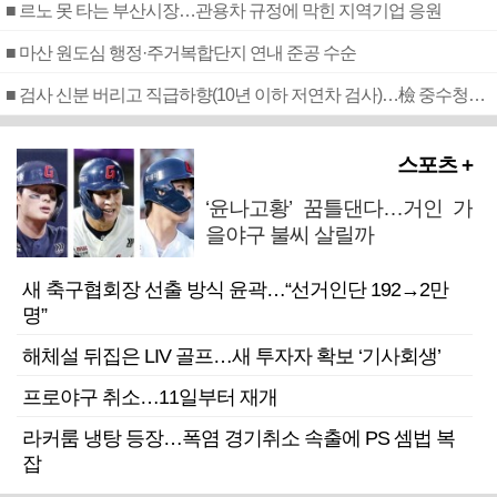
■ 르노 못 타는 부산시장…관용차 규정에 막힌 지역기업 응원
■ 마산 원도심 행정·주거복합단지 연내 준공 수순
■ 검사 신분 버리고 직급하향(10년 이하 저연차 검사)…檢 중수청행 기피
스포츠 +
‘윤나고황’ 꿈틀댄다…거인 가
을야구 불씨 살릴까
새 축구협회장 선출 방식 윤곽…“선거인단 192→2만
명”
해체설 뒤집은 LIV 골프…새 투자자 확보 ‘기사회생’
프로야구 취소…11일부터 재개
라커룸 냉탕 등장…폭염 경기취소 속출에 PS 셈법 복
잡