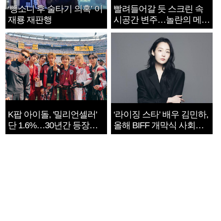
‘뺑소니 후 술타기 의혹’ 이
빨려들어갈 듯 스크린 속
재룡 재판행
시공간 변주…놀란의 메시
지는 ‘전쟁 속죄’
K팝 아이돌, '밀리언셀러'
‘라이징 스타’ 배우 김민하,
단 1.6%…30년간 등장
올해 BIFF 개막식 사회자
1182개팀 전수조사
확정