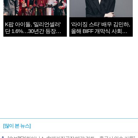
K팝 아이돌, '밀리언셀러'
‘라이징 스타’ 배우 김민하,
단 1.6%…30년간 등장
올해 BIFF 개막식 사회자
1182개팀 전수조사
확정
[많이 본 뉴스]