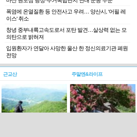
마산 원도심 행정·주거복합단지 연내 준공 수순
폭염에 온열질환 등 안전사고 우려… 양산시, '어필 레
이스' 취소
창녕 중부내륙고속도로서 포탄 발견…살상력 없는 모
의탄으로 밝혀져
입원환자가 연달아 사망한 울산 한 정신의료기관 폐원
전망
근교산
주말엔&라이프
근교산&그너머…상주·문경
폭염보다 더 뜨거워라…100