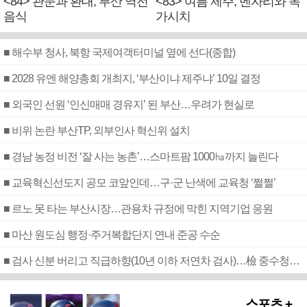
<84> 관문과 환대, 부산 역전
<83> 여름 제주, 벤자리와 독
음식
가시치
■ 해수부 청사, 북항 국제여객터미널 옆에 선다(종합)
■ 2028 유엔 해양총회 개최지, ‘부산이냐 제주냐’ 10일 결정
■ 외국인 선원 ‘인신매매 경유지’ 된 부산…우려가 현실로
■ 비위 논란 부산TP, 외부인사 혁신위 설치
■ 경남 농정 비전 ‘잘 사는 농촌’…스마트팜 1000㏊까지 늘린다
■ 교육혁신선도지 공모 코앞인데…구·군 난색에 교육청 ‘쩔쩔’
■ 르노 못 타는 부산시장…관용차 규정에 막힌 지역기업 응원
■ 마산 원도심 행정·주거복합단지 연내 준공 수순
■ 검사 신분 버리고 직급하향(10년 이하 저연차 검사)…檢 중수청행 기피
스포츠 +