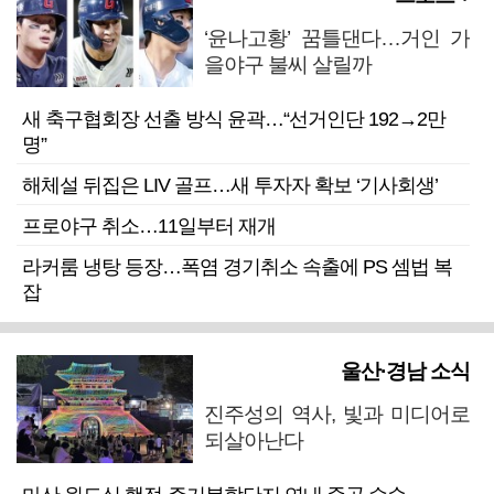
‘윤나고황’ 꿈틀댄다…거인 가
을야구 불씨 살릴까
새 축구협회장 선출 방식 윤곽…“선거인단 192→2만
명”
해체설 뒤집은 LIV 골프…새 투자자 확보 ‘기사회생’
프로야구 취소…11일부터 재개
라커룸 냉탕 등장…폭염 경기취소 속출에 PS 셈법 복
잡
울산·경남 소식
진주성의 역사, 빛과 미디어로
되살아난다