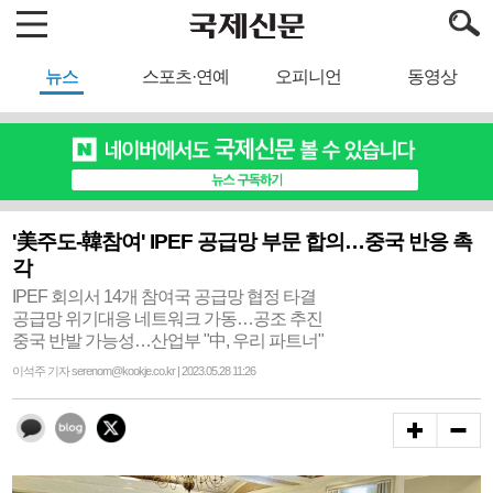
뉴스
스포츠·연예
오피니언
동영상
'美주도-韓참여' IPEF 공급망 부문 합의…중국 반응 촉
각
IPEF 회의서 14개 참여국 공급망 협정 타결
공급망 위기대응 네트워크 가동…공조 추진
중국 반발 가능성…산업부 "中, 우리 파트너"
이석주 기자 serenom@kookje.co.kr | 2023.05.28 11:26