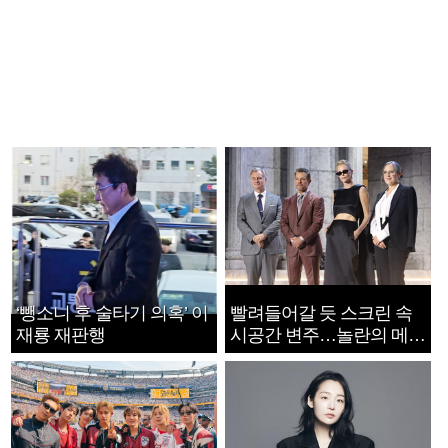
‘뺑소니 후 술타기 의혹’ 이
빨려들어갈 듯 스크린 속
재룡 재판행
시공간 변주…놀란의 메시
지는 ‘전쟁 속죄’