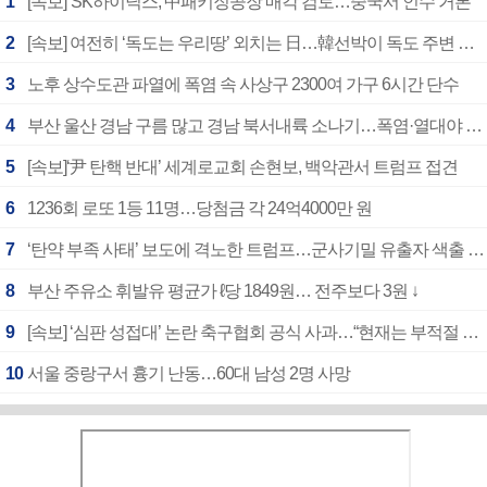
1
[속보]“SK하이닉스, 中패키징공장 매각 검토…중국서 인수 거론”
2
[속보] 여전히 ‘독도는 우리땅’ 외치는 日…韓선박이 독도 주변 해양조사 활동하자 반발
3
노후 상수도관 파열에 폭염 속 사상구 2300여 가구 6시간 단수
4
부산 울산 경남 구름 많고 경남 북서내륙 소나기…폭염·열대야 계속
5
[속보]‘尹 탄핵 반대’ 세계로교회 손현보, 백악관서 트럼프 접견
6
1236회 로또 1등 11명…당첨금 각 24억4000만 원
7
‘탄약 부족 사태’ 보도에 격노한 트럼프…군사기밀 유출자 색출 지시
8
부산 주유소 휘발유 평균가 ℓ당 1849원… 전주보다 3원 ↓
9
[속보] ‘심판 성접대’ 논란 축구협회 공식 사과…“현재는 부적절 행위 없어”
10
서울 중랑구서 흉기 난동…60대 남성 2명 사망