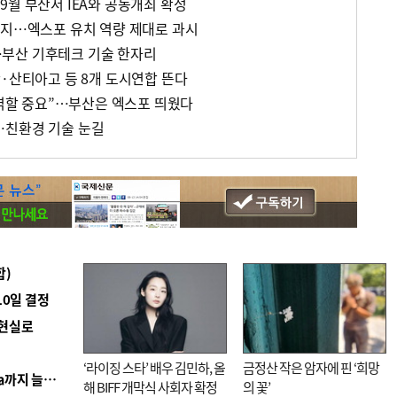
9월 부산서 IEA와 공동개최 확정
까지…엑스포 유치 역량 제대로 과시
부산 기후테크 기술 한자리
산·산티아고 등 8개 도시연합 뜬다
 역할 중요”…부산은 엑스포 띄웠다
…친환경 기술 눈길
합)
10일 결정
 현실로
‘라이징 스타’ 배우 김민하, 올
금정산 작은 암자에 핀 ‘희망
■ 경남 농정 비전 ‘잘 사는 농촌’…스마트팜 1000㏊까지 늘린다
해 BIFF 개막식 사회자 확정
의 꽃’