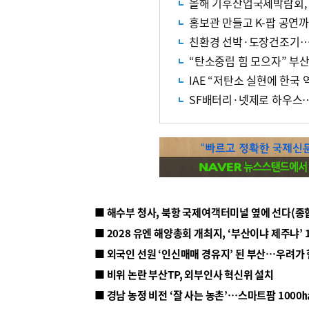
올해 기후산업국제박람회, 
홍보관 만들고 K-팝 공연
친환경 선박·도장건조기…
“탄소중립 힘 모으자” 부
IAE “저탄소 실현에 한국
SF배터리·넷제로 하우스
■ 해수부 청사, 북항 국제여객터미널 옆에 선다(종
■ 2028 유엔 해양총회 개최지, ‘부산이냐 제주냐’ 
■ 외국인 선원 ‘인신매매 경유지’ 된 부산…우려가
■ 비위 논란 부산TP, 외부인사 혁신위 설치