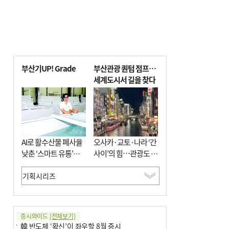
부산기UP! Grade
부산관광 퀀텀 점프…
세계도시서 길을 찾다
AI로 활수산물 폐사율
오사카·교토·나라 ‘간
낮춘 ‘스마트 유통’…
사이’의 힘…관광도 뭉
사막·산악지대 수출
쳐야 흥한다
도전
증시와이드
[전체보기]
韓 반도체 ‘확신’이 좌우할 8월 증시