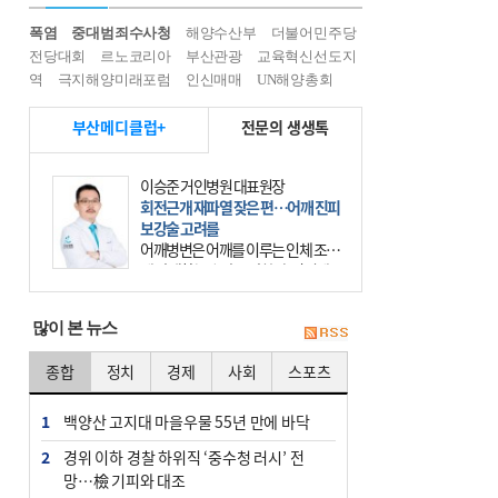
폭염
중대범죄수사청
해양수산부
더불어민주당
전당대회
르노코리아
부산관광
교육혁신선도지
역
극지해양미래포럼
인신매매
UN해양총회
부산메디클럽+
전문의 생생톡
이승준 거인병원 대표원장
회전근개 재파열 잦은 편…어깨 진피
보강술 고려를
어깨병변은 어깨를 이루는 인체 조직
에 발생하는 손상을 말한다. 여기에
는 오십견과 회전근개 증후군, 어깨
의 석회성 힘줄염 등이 있다. 국민건
많이 본 뉴스
강보험에 의하면 어깨병변
종합
정치
경제
사회
스포츠
1
백양산 고지대 마을우물 55년 만에 바닥
2
경위 이하 경찰 하위직 ‘중수청 러시’ 전
망…檢 기피와 대조