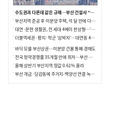
수도권과 다른데 같은 규제…부산 건설사 “쓰러지기 직전”
부산지역 준공 후 미분양 주택, 석 달 만에 다시 3000가구 넘어서
대연·문현 생활권, 전 세대 4베이 판상형…‘더샵 트리센트’ 내달 분양
더블역세권·평지·학군 ‘삼박자’…대연동 42층 브랜드 단지
바닥 모를 부산상권…미분양 건물 통째 경매도
전국 청약경쟁률 35개월 만에 최저…부산 미분양 ‘적체’ 심화
올해 상반기 부산지역 땅값 0.61% 올라
부산 개금·당감동에 주거지-백양산 연결 녹지 조성