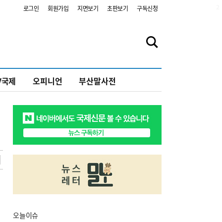
2
로그인
회원가입
지면보기
초판보기
구독신청
V국제
오피니언
부산말사전
오늘
이슈