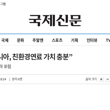
타그램
국제
문화
주말엔
스포츠
기획
인터뷰
T
니아, 친환경연료 가치 충분”
아 포럼
28:24
| 본지 6면
글자 크기