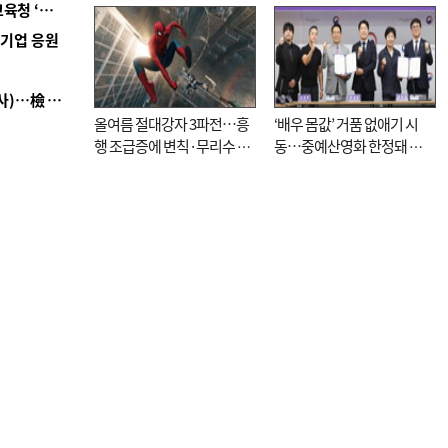
■ 교육혁신선도지 공모 코앞인데…구·군 난색에 교육청 ‘쩔쩔’
역기업 응원
■ 검사 신분 버리고 직급하향(10년 이하 저연차 검사)…檢 중수청행 기피
올여름 절대강자 3파전…흥
‘배우 몸값’ 거품 없애기 시
행 조급증에 변칙·무리수 마
동…중예산영화 한정돼 실
케팅도
효성 의문도