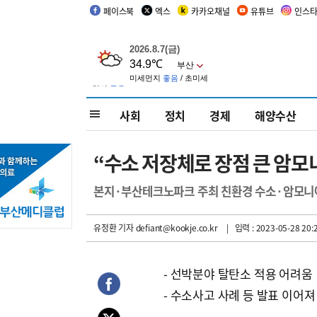
페이스북
엑스
카카오채널
유튜브
인스
사회
정치
경제
해양수산
“수소 저장체로 장점 큰 암모
본지·부산테크노파크 주최 친환경 수소·암모니
유정환 기자
defiant@kookje.co.kr
| 입력 : 2023-05-28 20:
- 선박분야 탈탄소 적용 어려움
- 수소사고 사례 등 발표 이어져