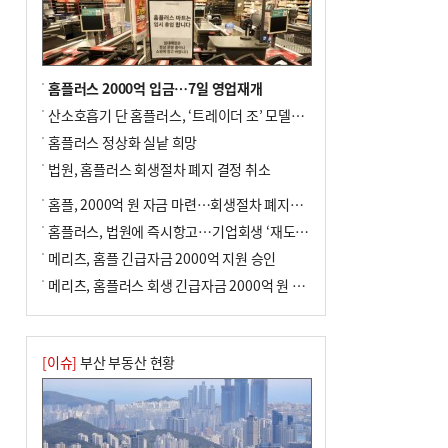
홈플러스 2000억 입금…7일 영업재개
산소호흡기 단 홈플러스, ‘트레이더 조’ 모델로 살아날까
홈플러스 정상화 실낱 희망
법원, 홈플러스 회생절차 폐지 결정 취소
홈플, 2000억 원 자금 마련…회생절차 폐지에 즉시항고(종합)
홈플러스, 법원에 즉시항고…기업회생 ‘재도전’
메리츠, 홈플 긴급자금 2000억 지원 승인
메리츠, 홈플러스 회생 긴급자금 2000억 원 지원 승인
[이슈]
부산 부동산 현황