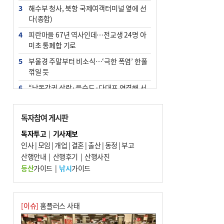
3
해수부 청사, 북항 국제여객터미널 옆에 선
다(종합)
4
피란마을 67년 역사인데…전교생 24명 아
미초 통폐합 기로
5
부울경 주말부터 비소식…‘극한 폭염’ 한풀
꺾일 듯
6
“낙동강권 삼락·을숙도·다대포 연결해 서
부산 관광 키우자”
7
오늘의 날씨- 2026년 8월 7일
독자참여 게시판
8
[사설] 해수부 신청사 북항으로 확정, 해양
독자투고
|
기사제보
수도 도약의 전환점
인사
|
모임
|
개업
|
결혼
|
출산
|
동정
|
부고
9
산행안내
외국인 선원 ‘인신매매 경유지’ 된 부산…
|
산행후기
|
산행사진
우려가 현실로
등산
가이드
|
낚시
가이드
10
르노 못 타는 부산시장…관용차 규정에 막
힌 지역기업 응원
[이슈]
홈플러스 사태