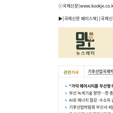
ⓒ국제신문(www.kookje.co.
▶
[국제신문 페이스북]
[국제신
기후산업국제
관련
기사
“가덕 에어시티를 부산형 
부산 녹색기술 향연…한 총
AI로 에너지 절감·수소차
기후산업박람회 부산서 4