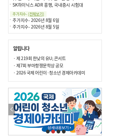
SK하이닉스 ADR 흥행, 국내증시 시험대
주가지수-
[전체보기]
주가지수- 2026년 8월 6일
주가지수- 2026년 8월 5일
알립니다
· 제 219회 한낮의 유U; 콘서트
· 제7회 부마항쟁문학상 공모
· 2026 국제 어린이·청소년 경제아카데미