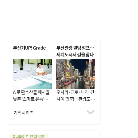
부산기UP! Grade
부산관광 퀀텀 점프…
세계도시서 길을 찾다
AI로 활수산물 폐사율
오사카·교토·나라 ‘간
낮춘 ‘스마트 유통’…
사이’의 힘…관광도 뭉
사막·산악지대 수출
쳐야 흥한다
도전
증시와이드
[전체보기]