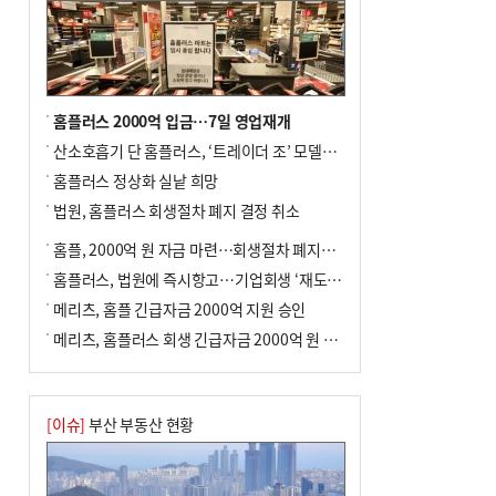
홈플러스 2000억 입금…7일 영업재개
산소호흡기 단 홈플러스, ‘트레이더 조’ 모델로 살아날까
홈플러스 정상화 실낱 희망
법원, 홈플러스 회생절차 폐지 결정 취소
홈플, 2000억 원 자금 마련…회생절차 폐지에 즉시항고(종합)
홈플러스, 법원에 즉시항고…기업회생 ‘재도전’
메리츠, 홈플 긴급자금 2000억 지원 승인
메리츠, 홈플러스 회생 긴급자금 2000억 원 지원 승인
[이슈]
부산 부동산 현황