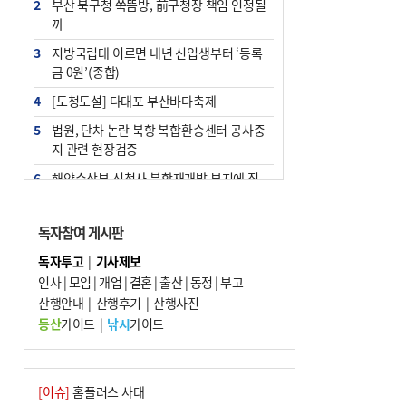
2
부산 북구청 쑥뜸방, 前구청장 책임 인정될
까
3
지방국립대 이르면 내년 신입생부터 ‘등록
금 0원’(종합)
4
[도청도설] 다대포 부산바다축제
5
법원, 단차 논란 북항 복합환승센터 공사중
지 관련 현장검증
6
해양수산부 신청사 북항재개발 부지에 짓
는다
7
지역 상권도 말라죽을 판이라…가뭄 속 밀
독자참여 게시판
양물축제 강행 논란
독자투고
|
기사제보
8
통영시민 추석 전 35만 원 받는다
인사
|
모임
|
개업
|
결혼
|
출산
|
동정
|
부고
9
산행안내
부산 철강공장 50대 노동자 추락사
|
산행후기
|
산행사진
등산
가이드
|
낚시
가이드
10
국힘 부산시당, ‘정이한 조력’ 시의원 윤리
위에…‘한동훈 지지’도 신고접수
[이슈]
홈플러스 사태