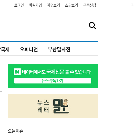
2
로그인
회원가입
지면보기
초판보기
구독신청
V국제
오피니언
부산말사전
오늘
이슈