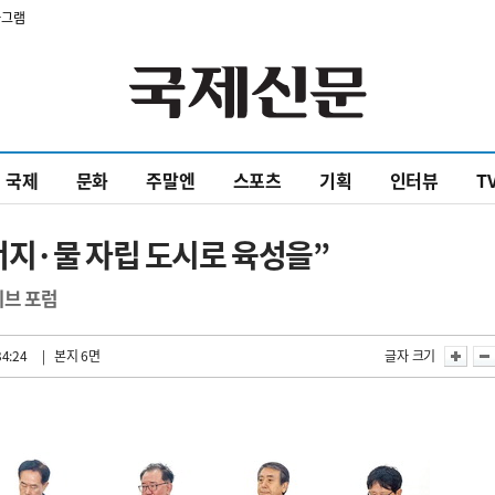
타그램
국제
문화
주말엔
스포츠
기획
인터뷰
T
너지·물 자립 도시로 육성을”
티브 포럼
34:24
| 본지 6면
글자 크기