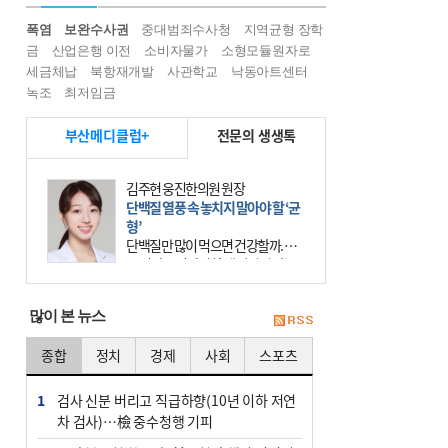
폭염
보완수사권
중대범죄수사청
지역균형 장학
금
산업은행 이전
소비자물가
소형모듈원자로
세금체납
북항재개발
사관학교
낙동아트센터
녹조
최저임금
부산메디클럽+
전문의 생생톡
김주현 웅진한의원 원장
단백질 열풍 속 놓치지 말아야 할 ‘균
형’
단백질만 많이 먹으면 건강할까. 요
즘 건강을 이야기할 때 빠지지 않는
키워드가 단백질이다. 헬스장을 다니
는 젊은 층부터 기초체력을 챙기려는
많이 본 뉴스
중·장년층까지 모두 “
종합
정치
경제
사회
스포츠
1
검사 신분 버리고 직급하향(10년 이하 저연
차 검사)…檢 중수청행 기피