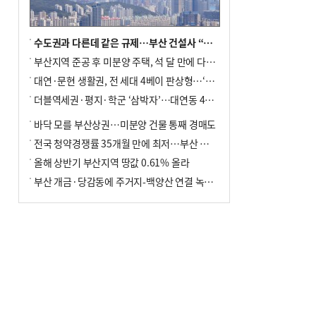
수도권과 다른데 같은 규제…부산 건설사 “쓰러지기 직전”
부산지역 준공 후 미분양 주택, 석 달 만에 다시 3000가구 넘어서
대연·문현 생활권, 전 세대 4베이 판상형…‘더샵 트리센트’ 내달 분양
더블역세권·평지·학군 ‘삼박자’…대연동 42층 브랜드 단지
바닥 모를 부산상권…미분양 건물 통째 경매도
전국 청약경쟁률 35개월 만에 최저…부산 미분양 ‘적체’ 심화
올해 상반기 부산지역 땅값 0.61% 올라
부산 개금·당감동에 주거지-백양산 연결 녹지 조성