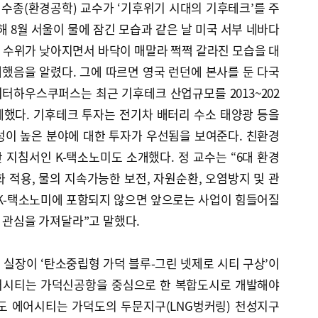
수종(환경공학) 교수가 ‘기후위기 시대의 기후테크’를 주
해 8월 서울이 물에 잠긴 모습과 같은 날 미국 서부 네바다
 수위가 낮아지면서 바닥이 매말라 쩍쩍 갈라진 모습을 대
했음을 알렸다. 그에 따르면 영국 런던에 본사를 둔 다국
터하우스쿠퍼스는 최근 기후테크 산업규모를 2013~202
집계했다. 기후테크 투자는 전기차 배터리 수소 태양광 등을
성이 높은 분야에 대한 투자가 우선됨을 보여준다. 친환경
지침서인 K-택소노미도 소개했다. 정 교수는 “6대 환경
 적용, 물의 지속가능한 보전, 자원순환, 오염방지 및 관
 K-택소노미에 포함되지 않으면 앞으로는 사업이 힘들어질
한 관심을 가져달라”고 말했다.
실장이 ‘탄소중립형 가덕 블루-그린 넷제로 시티 구상’이
어시티는 가덕신공항을 중심으로 한 복합도시로 개발해야
도 에어시티는 가덕도의 두문지구(LNG벙커링) 천성지구