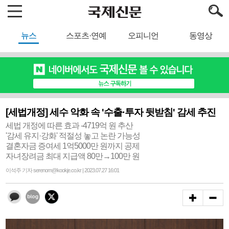
뉴스
스포츠·연예
오피니언
동영상
[세법개정] 세수 악화 속 '수출·투자 뒷받침' 감세 추진
세법 개정에 따른 효과 -4719억 원 추산
'감세 유지·강화' 적절성 놓고 논란 가능성
결혼자금 증여세 1억5000만 원까지 공제
자녀장려금 최대 지급액 80만→100만 원
이석주 기자 serenom@kookje.co.kr | 2023.07.27 16:01