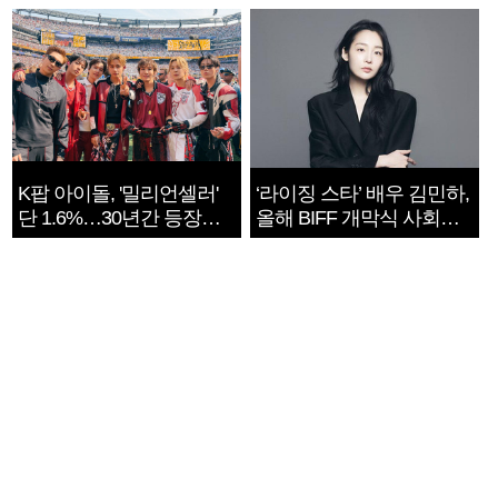
지는 ‘전쟁 속죄’
K팝 아이돌, '밀리언셀러'
‘라이징 스타’ 배우 김민하,
단 1.6%…30년간 등장
올해 BIFF 개막식 사회자
1182개팀 전수조사
확정