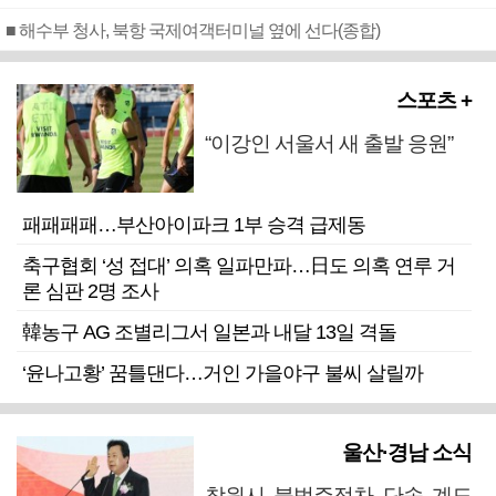
■ 해수부 청사, 북항 국제여객터미널 옆에 선다(종합)
스포츠 +
“이강인 서울서 새 출발 응원”
패패패패…부산아이파크 1부 승격 급제동
축구협회 ‘성 접대’ 의혹 일파만파…日도 의혹 연루 거
론 심판 2명 조사
韓농구 AG 조별리그서 일본과 내달 13일 격돌
‘윤나고황’ 꿈틀댄다…거인 가을야구 불씨 살릴까
울산·경남 소식
창원시 불법주정차 단속 계도