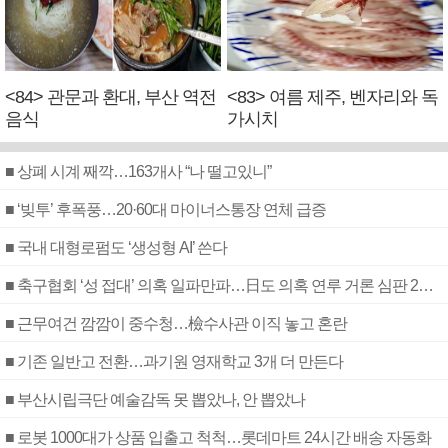
<84> 관문과 환대, 부산 역전
<83> 여름 제주, 벤자리와 독
음식
가시치
■ 상폐 시계 째깍…163개사 “나 떨고있니”
■ ‘빚투’ 후폭풍…20·60대 마이너스통장 연체 급증
■ 국내 대형로펌도 ‘생성형 AI’ 쓴다
■ 축구협회 ‘성 접대’ 의혹 일파만파…日도 의혹 연루 거론 심판 2명 조사
■ 근무여건 깜깜이 중수청…檢수사관 이직 놓고 혼란
■ 기존 일반고 전환…과기원 영재학교 3개 더 만든다
■ 부산시립극단 예술감독 못 뽑았나, 안 뽑았나
■ 로봇 1000대가 상품 입출고 척척…롯데마트 24시간 배송 자동화