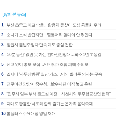
[많이 본 뉴스]
1
부산 초중교 폐교 속출…활용처 못찾아 도심 흉물화 우려
2
소나기 소식 반갑지만…찜통더위·열대야 안 꺾인다
3
창원시 불법주정차 단속 계도 중심 전환
4
‘30분 등산’ 없인 못 가는 천마산전망대…최소 1년 고생길
5
신고 없이 홍보·모집…민간임대조합 피해 주의보
6
엘시티 ‘사무장병원’ 일당 기소…명의 빌려준 의사는 구속
7
근무여건 깜깜이 중수청…檢수사관 이직 놓고 혼란
8
“진주시 일부 부서 원도심 이전…사천시와 우주항공산업 협력”
9
다대포 황홀한 낙조와 함께 즐기는 온가족 음악축제
10
홈플러스 주요매장 영업 재개