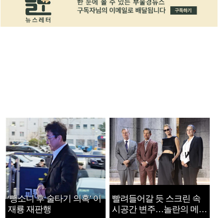
‘뺑소니 후 술타기 의혹’ 이
빨려들어갈 듯 스크린 속
재룡 재판행
시공간 변주…놀란의 메시