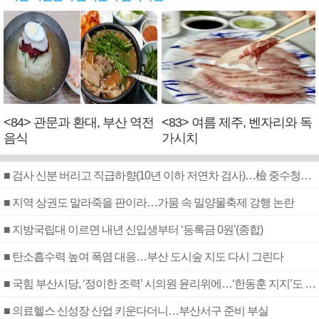
<84> 관문과 환대, 부산 역전
<83> 여름 제주, 벤자리와 독
음식
가시치
■ 검사 신분 버리고 직급하향(10년 이하 저연차 검사)…檢 중수청행 기피
■ 지역 상권도 말라죽을 판이라…가뭄 속 밀양물축제 강행 논란
■ 지방국립대 이르면 내년 신입생부터 ‘등록금 0원’(종합)
■ 탄소흡수력 높여 폭염 대응…부산 도시숲 지도 다시 그린다
■ 국힘 부산시당, ‘정이한 조력’ 시의원 윤리위에…‘한동훈 지지’도 신고접수
■ 의료헬스 신성장 산업 키운다더니…부산서구 준비 부실