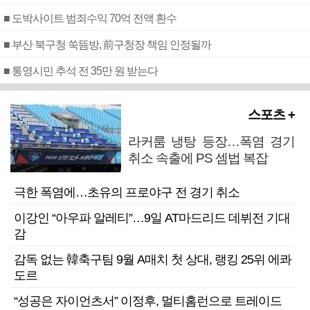
■ 도박사이트 범죄수익 70억 전액 환수
■ 부산 북구청 쑥뜸방, 前구청장 책임 인정될까
■ 통영시민 추석 전 35만 원 받는다
스포츠 +
라커룸 냉탕 등장…폭염 경기
취소 속출에 PS 셈법 복잡
극한 폭염에…초유의 프로야구 전 경기 취소
이강인 “아우파 알레티”…9일 AT마드리드 데뷔전 기대
감
감독 없는 韓축구팀 9월 A매치 첫 상대, 랭킹 25위 에콰
도르
“성공은 자이언츠서” 이정후, 멀티홈런으로 트레이드