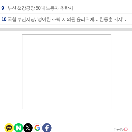
9
부산 철강공장 50대 노동자 추락사
10
국힘 부산시당, ‘정이한 조력’ 시의원 윤리위에…‘한동훈 지지’도 신고접수