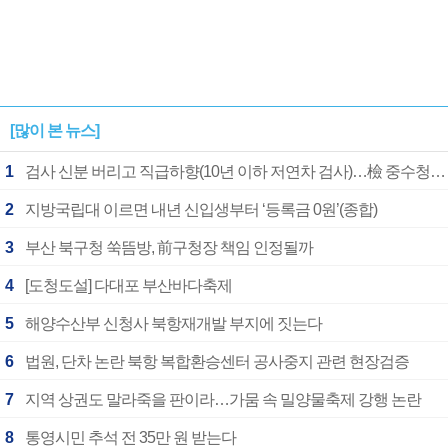
[많이 본 뉴스]
1
검사 신분 버리고 직급하향(10년 이하 저연차 검사)…檢 중수청행 기피
2
지방국립대 이르면 내년 신입생부터 ‘등록금 0원’(종합)
3
부산 북구청 쑥뜸방, 前구청장 책임 인정될까
4
[도청도설] 다대포 부산바다축제
5
해양수산부 신청사 북항재개발 부지에 짓는다
6
법원, 단차 논란 북항 복합환승센터 공사중지 관련 현장검증
7
지역 상권도 말라죽을 판이라…가뭄 속 밀양물축제 강행 논란
8
통영시민 추석 전 35만 원 받는다