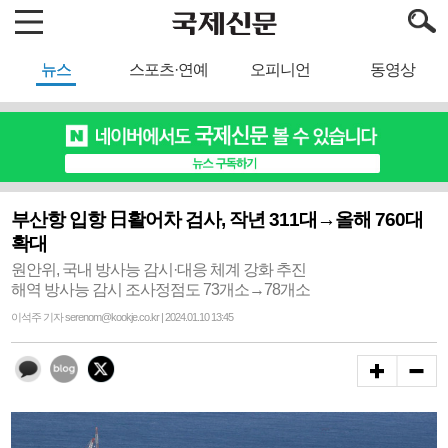
뉴스
스포츠·연예
오피니언
동영상
부산항 입항 日활어차 검사, 작년 311대→올해 760대
확대
원안위, 국내 방사능 감시·대응 체계 강화 추진
해역 방사능 감시 조사정점도 73개소→78개소
이석주 기자 serenom@kookje.co.kr | 2024.01.10 13:45