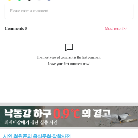
시인 최원준의 음식문화 잡학사전