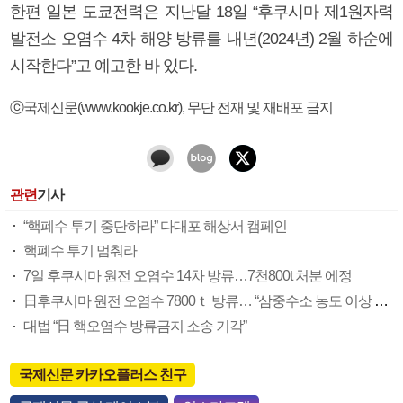
한편 일본 도쿄전력은 지난달 18일 “후쿠시마 제1원자력
발전소 오염수 4차 해양 방류를 내년(2024년) 2월 하순에
시작한다”고 예고한 바 있다.
ⓒ국제신문(www.kookje.co.kr), 무단 전재 및 재배포 금지
관련
기사
“핵폐수 투기 중단하라” 다대포 해상서 캠페인
핵폐수 투기 멈춰라
7일 후쿠시마 원전 오염수 14차 방류…7천800t 처분 에정
日후쿠시마 원전 오염수 7800ｔ 방류… “삼중수소 농도 이상 없어”
대법 “日 핵오염수 방류금지 소송 기각”
국제신문 카카오플러스 친구