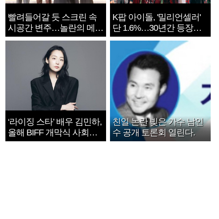
빨려들어갈 듯 스크린 속
K팝 아이돌, '밀리언셀러'
시공간 변주…놀란의 메시
단 1.6%…30년간 등장
지는 ‘전쟁 속죄’
1182개팀 전수조사
‘라이징 스타’ 배우 김민하,
친일 논란 빚은 가수 남인
올해 BIFF 개막식 사회자
수 공개 토론회 열린다.
확정