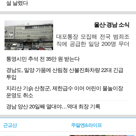
설 날렸다
울산·경남 소식
대포통장 모집해 전국 범죄조
직에 공급한 일당 200명 무더
기 검거
통영시민 추석 전 35만 원 받는다
경남도, 밀양 가뭄에 산림청 산불진화차량 22대 긴급
투입
지리산 기슭 산청군, 제한급수 이어 어린이 물놀이장
운영도 취소
경남 양산 20일째 열대야…역대 최장 기록
근교산
주말엔&라이프