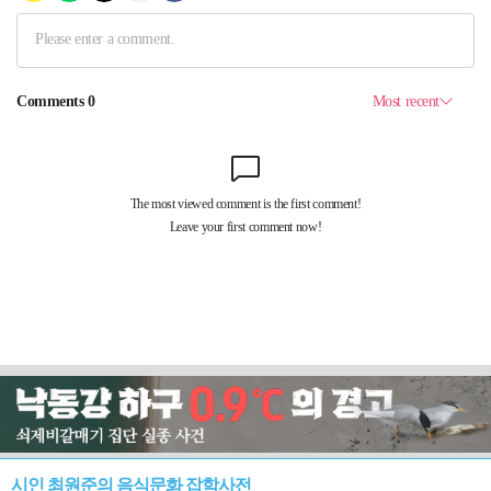
시인 최원준의 음식문화 잡학사전