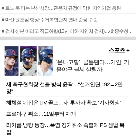
■ 르노 못 타는 부산시장…관용차 규정에 막힌 지역기업 응원
■ 마산 원도심 행정·주거복합단지 연내 준공 수순
■ 검사 신분 버리고 직급하향(10년 이하 저연차 검사)…檢 중수청행 기피
스포츠 +
‘윤나고황’ 꿈틀댄다…거인 가
을야구 불씨 살릴까
새 축구협회장 선출 방식 윤곽…“선거인단 192→2만
명”
해체설 뒤집은 LIV 골프…새 투자자 확보 ‘기사회생’
프로야구 취소…11일부터 재개
라커룸 냉탕 등장…폭염 경기취소 속출에 PS 셈법 복
잡