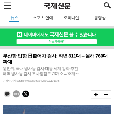
뉴스
스포츠·연예
오피니언
동영상
부산항 입항 日활어차 검사, 작년 311대→올해 760대
확대
원안위, 국내 방사능 감시·대응 체계 강화 추진
해역 방사능 감시 조사정점도 73개소→78개소
이석주 기자 serenom@kookje.co.kr | 2024.01.10 13:45