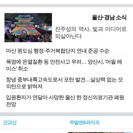
울산·경남 소식
진주성의 역사, 빛과 미디어로
되살아난다
마산 원도심 행정·주거복합단지 연내 준공 수순
폭염에 온열질환 등 안전사고 우려… 양산시, '어필 레
이스' 취소
창녕 중부내륙고속도로서 포탄 발견…살상력 없는 모
의탄으로 밝혀져
입원환자가 연달아 사망한 울산 한 정신의료기관 폐원
전망
근교산
주말엔&라이프