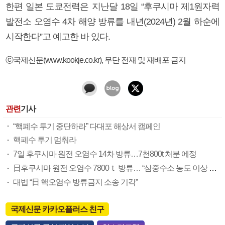
한편 일본 도쿄전력은 지난달 18일 “후쿠시마 제1원자력
발전소 오염수 4차 해양 방류를 내년(2024년) 2월 하순에
시작한다”고 예고한 바 있다.
ⓒ국제신문(www.kookje.co.kr), 무단 전재 및 재배포 금지
관련
기사
“핵폐수 투기 중단하라” 다대포 해상서 캠페인
핵폐수 투기 멈춰라
7일 후쿠시마 원전 오염수 14차 방류…7천800t 처분 에정
日후쿠시마 원전 오염수 7800ｔ 방류… “삼중수소 농도 이상 없어”
대법 “日 핵오염수 방류금지 소송 기각”
국제신문 카카오플러스 친구