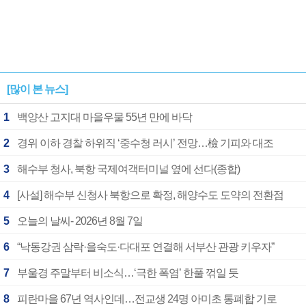
[많이 본 뉴스]
1
백양산 고지대 마을우물 55년 만에 바닥
2
경위 이하 경찰 하위직 ‘중수청 러시’ 전망…檢 기피와 대조
3
해수부 청사, 북항 국제여객터미널 옆에 선다(종합)
4
[사설] 해수부 신청사 북항으로 확정, 해양수도 도약의 전환점
5
오늘의 날씨- 2026년 8월 7일
6
“낙동강권 삼락·을숙도·다대포 연결해 서부산 관광 키우자”
7
부울경 주말부터 비소식…‘극한 폭염’ 한풀 꺾일 듯
8
피란마을 67년 역사인데…전교생 24명 아미초 통폐합 기로