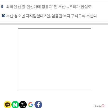
9
외국인 선원 ‘인신매매 경유지’ 된 부산…우려가 현실로
10
부산 청소년 극지탐험대 8인, 열흘간 북극 구석구석 누빈다