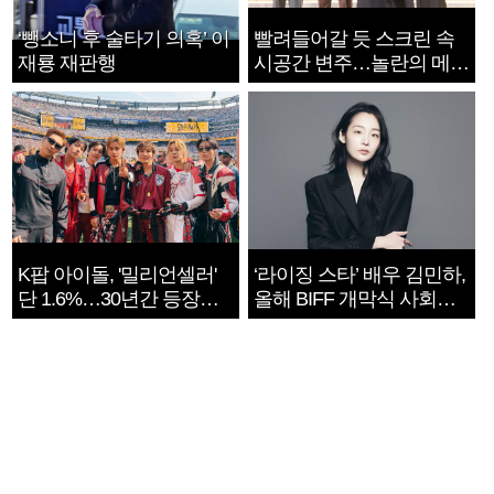
‘뺑소니 후 술타기 의혹’ 이
빨려들어갈 듯 스크린 속
재룡 재판행
시공간 변주…놀란의 메시
지는 ‘전쟁 속죄’
K팝 아이돌, '밀리언셀러'
‘라이징 스타’ 배우 김민하,
단 1.6%…30년간 등장
올해 BIFF 개막식 사회자
1182개팀 전수조사
확정