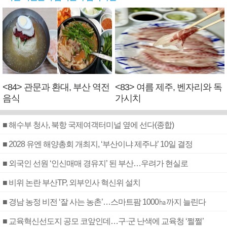
<84> 관문과 환대, 부산 역전
<83> 여름 제주, 벤자리와 독
음식
가시치
■ 해수부 청사, 북항 국제여객터미널 옆에 선다(종합)
■ 2028 유엔 해양총회 개최지, ‘부산이냐 제주냐’ 10일 결정
■ 외국인 선원 ‘인신매매 경유지’ 된 부산…우려가 현실로
■ 비위 논란 부산TP, 외부인사 혁신위 설치
■ 경남 농정 비전 ‘잘 사는 농촌’…스마트팜 1000㏊까지 늘린다
■ 교육혁신선도지 공모 코앞인데…구·군 난색에 교육청 ‘쩔쩔’