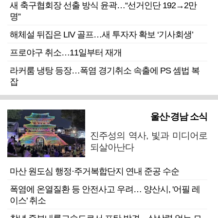
새 축구협회장 선출 방식 윤곽…“선거인단 192→2만
명”
해체설 뒤집은 LIV 골프…새 투자자 확보 ‘기사회생’
프로야구 취소…11일부터 재개
라커룸 냉탕 등장…폭염 경기취소 속출에 PS 셈법 복
잡
울산·경남 소식
진주성의 역사, 빛과 미디어로
되살아난다
마산 원도심 행정·주거복합단지 연내 준공 수순
폭염에 온열질환 등 안전사고 우려… 양산시, '어필 레
이스' 취소