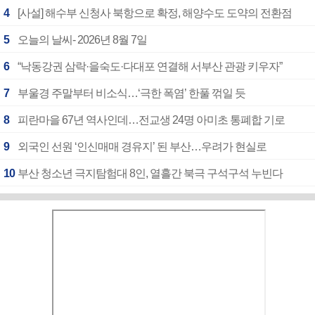
4
[사설] 해수부 신청사 북항으로 확정, 해양수도 도약의 전환점
5
오늘의 날씨- 2026년 8월 7일
6
“낙동강권 삼락·을숙도·다대포 연결해 서부산 관광 키우자”
7
부울경 주말부터 비소식…‘극한 폭염’ 한풀 꺾일 듯
8
피란마을 67년 역사인데…전교생 24명 아미초 통폐합 기로
9
외국인 선원 ‘인신매매 경유지’ 된 부산…우려가 현실로
10
부산 청소년 극지탐험대 8인, 열흘간 북극 구석구석 누빈다