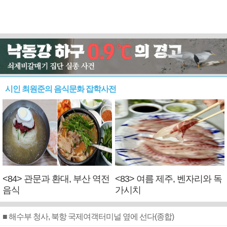
시인 최원준의 음식문화 잡학사전
<84> 관문과 환대, 부산 역전
<83> 여름 제주, 벤자리와 독
음식
가시치
■ 해수부 청사, 북항 국제여객터미널 옆에 선다(종합)