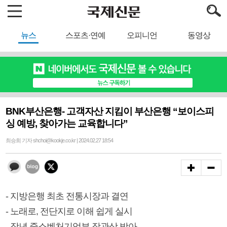
뉴스
스포츠·연예
오피니언
동영상
BNK부산은행- 고객자산 지킴이 부산은행 “보이스피
싱 예방, 찾아가는 교육합니다”
최승희 기자 shchoi@kookje.co.kr | 2024.02.27 18:54
- 지방은행 최초 전통시장과 결연
- 노래로, 전단지로 이해 쉽게 실시
- 작년 중소벤처기업부 장관상 받아