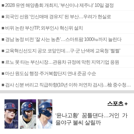
■ 2028 유엔 해양총회 개최지, ‘부산이냐 제주냐’ 10일 결정
■ 외국인 선원 ‘인신매매 경유지’ 된 부산…우려가 현실로
■ 비위 논란 부산TP, 외부인사 혁신위 설치
■ 경남 농정 비전 ‘잘 사는 농촌’…스마트팜 1000㏊까지 늘린다
■ 교육혁신선도지 공모 코앞인데…구·군 난색에 교육청 ‘쩔쩔’
■ 르노 못 타는 부산시장…관용차 규정에 막힌 지역기업 응원
■ 마산 원도심 행정·주거복합단지 연내 준공 수순
■ 검사 신분 버리고 직급하향(10년 이하 저연차 검사)…檢 중수청행 기피
스포츠 +
‘윤나고황’ 꿈틀댄다…거인 가
을야구 불씨 살릴까