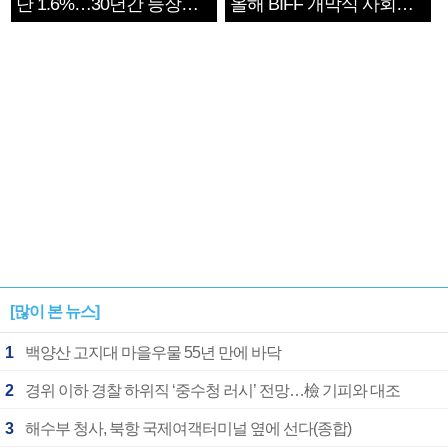
단 1.6%…30년간 등장
올해 BIFF 개막식 사회자
1182개팀 전수조사
확정
[많이 본 뉴스]
1
백양산 고지대 마을우물 55년 만에 바닥
2
경위 이하 경찰 하위직 ‘중수청 러시’ 전망…檢 기피와 대조
3
해수부 청사, 북항 국제여객터미널 옆에 선다(종합)