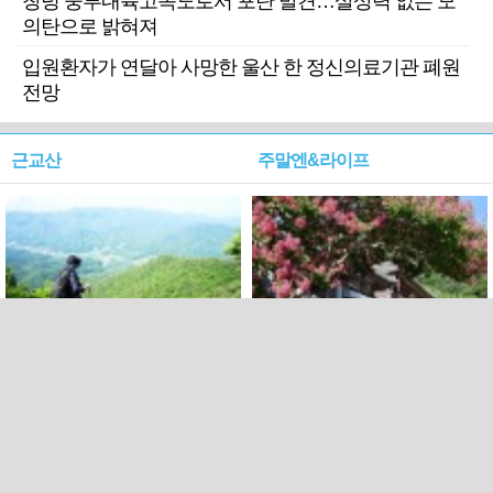
창녕 중부내륙고속도로서 포탄 발견…살상력 없는 모
의탄으로 밝혀져
입원환자가 연달아 사망한 울산 한 정신의료기관 폐원
전망
근교산
주말엔&라이프
근교산&그너머…상주·문경
폭염보다 더 뜨거워라…100
청화산~시루봉
일을 붉게 불태울 ‘선비정신’
피었네
PC버전
엑스
페이스북