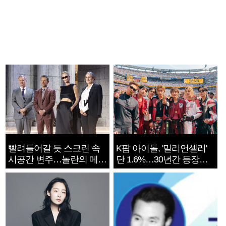
빨려들어갈 듯 스크린 속
K팝 아이돌, '밀리언셀러'
시공간 변주…놀란의 메시
단 1.6%…30년간 등장
지는 ‘전쟁 속죄’
1182개팀 전수조사