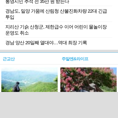
통영시민 추석 전 35만 원 받는다
경남도, 밀양 가뭄에 산림청 산불진화차량 22대 긴급
투입
지리산 기슭 산청군, 제한급수 이어 어린이 물놀이장
운영도 취소
경남 양산 20일째 열대야…역대 최장 기록
근교산
주말엔&라이프
근교산&그너머…상주·문경
폭염보다 더 뜨거워라…100
청화산~시루봉
일을 붉게 불태울 ‘선비정신’