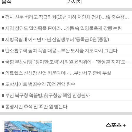
음식
가시치
■ 검사 신분 버리고 직급하향(10년 이하 저연차 검사)…檢 중수청행 기피
■ 지역 상권도 말라죽을 판이라…가뭄 속 밀양물축제 강행 논란
■ 지방국립대 이르면 내년 신입생부터 ‘등록금 0원’(종합)
■ 탄소흡수력 높여 폭염 대응…부산 도시숲 지도 다시 그린다
■ 국힘 부산시당, ‘정이한 조력’ 시의원 윤리위에…‘한동훈 지지’도 신고접수
■ 의료헬스 신성장 산업 키운다더니…부산서구 준비 부실
■ 도박사이트 범죄수익 70억 전액 환수
■ 부산 북구청 쑥뜸방, 前구청장 책임 인정될까
■ 통영시민 추석 전 35만 원 받는다
스포츠 +