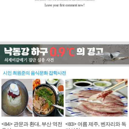
시인 최원준의 음식문화 잡학사전
<84> 관문과 환대, 부산 역전
<83> 여름 제주, 벤자리와 독