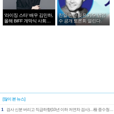
‘라이징 스타’ 배우 김민하,
친일 논란 빚은 가수 남인
올해 BIFF 개막식 사회자
수 공개 토론회 열린다.
확정
[많이 본 뉴스]
1
검사 신분 버리고 직급하향(10년 이하 저연차 검사)…檢 중수청행 기피