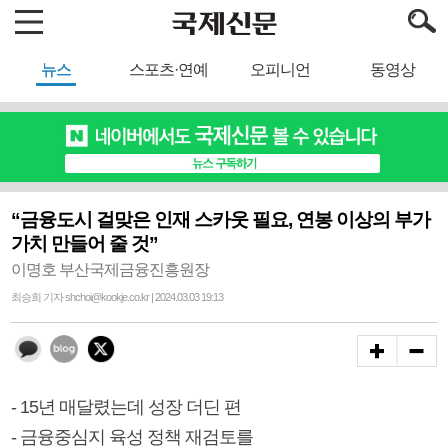
뉴스
스포츠·연예
오피니언
동영상
“금융도시 걸맞은 인재 스카웃 필요, 연봉 이상의 부가
가치 만들어 줄 것”
이명호 부산국제금융진흥원장
최승희 기자 shchoi@kookje.co.kr | 2024.03.03 19:13
- 15년 매달렸는데 성장 더딘 편
- 금융중심지 육성 정책 재검토를