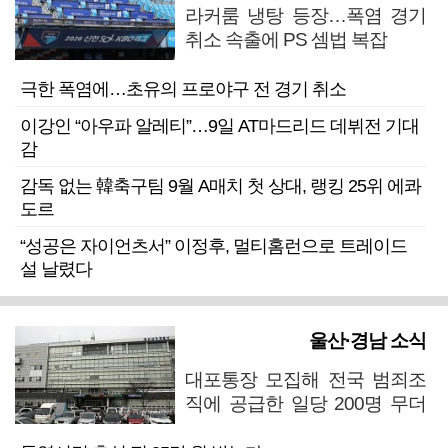
라커룸 냉탕 등장…폭염 경기
취소 속출에 PS 셈법 복잡
극한 폭염에…초유의 프로야구 전 경기 취소
이강인 “아우파 알레티”…9일 AT마드리드 데뷔전 기대
감
감독 없는 韓축구팀 9월 A매치 첫 상대, 랭킹 25위 에콰
도르
“성공은 자이언츠서” 이정후, 멀티홈런으로 트레이드
설 날렸다
울산·경남 소식
대포통장 모집해 전국 범죄조
직에 공급한 일당 200명 무더
기 검거