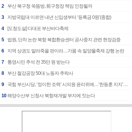
2
부산 북구청 쑥뜸방, 前구청장 책임 인정될까
3
지방국립대 이르면 내년 신입생부터 ‘등록금 0원’(종합)
4
[도청도설] 다대포 부산바다축제
5
법원, 단차 논란 북항 복합환승센터 공사중지 관련 현장검증
6
지역 상권도 말라죽을 판이라…가뭄 속 밀양물축제 강행 논란
7
통영시민 추석 전 35만 원 받는다
8
부산 철강공장 50대 노동자 추락사
9
국힘 부산시당, ‘정이한 조력’ 시의원 윤리위에…‘한동훈 지지’도 신고접수
10
해양수산부 신청사 북항재개발 부지에 짓는다