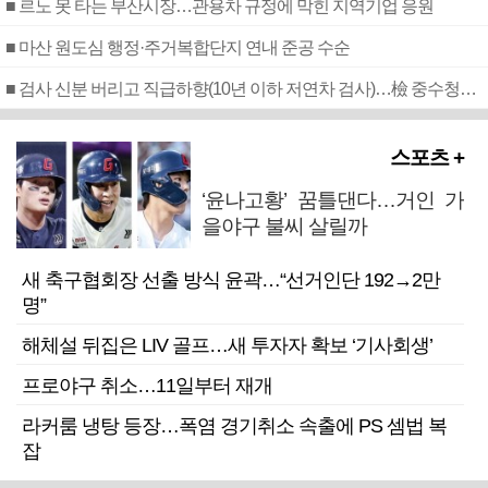
■ 르노 못 타는 부산시장…관용차 규정에 막힌 지역기업 응원
■ 마산 원도심 행정·주거복합단지 연내 준공 수순
■ 검사 신분 버리고 직급하향(10년 이하 저연차 검사)…檢 중수청행 기피
스포츠 +
‘윤나고황’ 꿈틀댄다…거인 가
을야구 불씨 살릴까
새 축구협회장 선출 방식 윤곽…“선거인단 192→2만
명”
해체설 뒤집은 LIV 골프…새 투자자 확보 ‘기사회생’
프로야구 취소…11일부터 재개
라커룸 냉탕 등장…폭염 경기취소 속출에 PS 셈법 복
잡