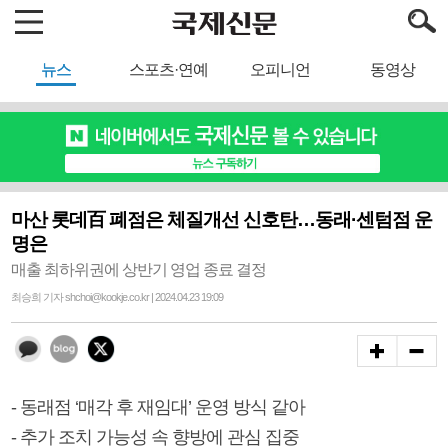
뉴스
스포츠·연예
오피니언
동영상
마산 롯데百 폐점은 체질개선 신호탄…동래·센텀점 운
명은
매출 최하위권에 상반기 영업 종료 결정
최승희 기자 shchoi@kookje.co.kr | 2024.04.23 19:09
- 동래점 ‘매각 후 재임대’ 운영 방식 같아
- 추가 조치 가능성 속 향방에 관심 집중