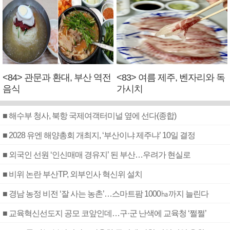
<84> 관문과 환대, 부산 역전
<83> 여름 제주, 벤자리와 독
음식
가시치
■ 해수부 청사, 북항 국제여객터미널 옆에 선다(종합)
■ 2028 유엔 해양총회 개최지, ‘부산이냐 제주냐’ 10일 결정
■ 외국인 선원 ‘인신매매 경유지’ 된 부산…우려가 현실로
■ 비위 논란 부산TP, 외부인사 혁신위 설치
■ 경남 농정 비전 ‘잘 사는 농촌’…스마트팜 1000㏊까지 늘린다
■ 교육혁신선도지 공모 코앞인데…구·군 난색에 교육청 ‘쩔쩔’