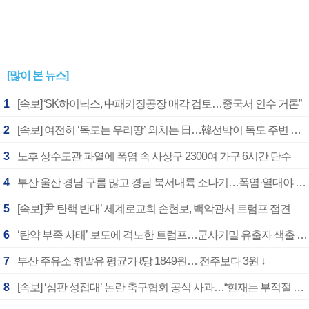
[많이 본 뉴스]
1
[속보]“SK하이닉스, 中패키징공장 매각 검토…중국서 인수 거론”
2
[속보] 여전히 ‘독도는 우리땅’ 외치는 日…韓선박이 독도 주변 해양조사 활동하자 반발
3
노후 상수도관 파열에 폭염 속 사상구 2300여 가구 6시간 단수
4
부산 울산 경남 구름 많고 경남 북서내륙 소나기…폭염·열대야 계속
5
[속보]‘尹 탄핵 반대’ 세계로교회 손현보, 백악관서 트럼프 접견
6
‘탄약 부족 사태’ 보도에 격노한 트럼프…군사기밀 유출자 색출 지시
7
부산 주유소 휘발유 평균가 ℓ당 1849원… 전주보다 3원 ↓
8
[속보] ‘심판 성접대’ 논란 축구협회 공식 사과…“현재는 부적절 행위 없어”