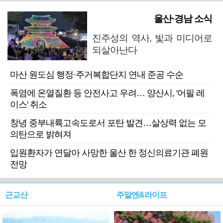
울산·경남 소식
진주성의 역사, 빛과 미디어로
되살아난다
마산 원도심 행정·주거복합단지 연내 준공 수순
폭염에 온열질환 등 안전사고 우려… 양산시, '어필 레
이스' 취소
창녕 중부내륙고속도로서 포탄 발견…살상력 없는 모
의탄으로 밝혀져
입원환자가 연달아 사망한 울산 한 정신의료기관 폐원
전망
근교산
주말엔&라이프