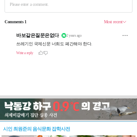
시인 최원준의 음식문화 잡학사전