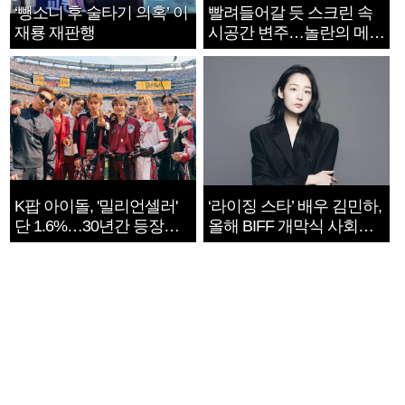
‘뺑소니 후 술타기 의혹’ 이
빨려들어갈 듯 스크린 속
재룡 재판행
시공간 변주…놀란의 메시
지는 ‘전쟁 속죄’
K팝 아이돌, '밀리언셀러'
‘라이징 스타’ 배우 김민하,
단 1.6%…30년간 등장
올해 BIFF 개막식 사회자
1182개팀 전수조사
확정